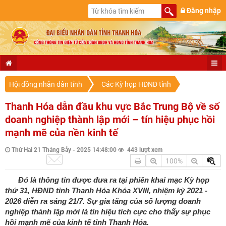
Đăng nhập
Hội đồng nhân dân tỉnh
Các Kỳ họp HĐND tỉnh
Thanh Hóa dẫn đầu khu vực Bắc Trung Bộ về số
doanh nghiệp thành lập mới – tín hiệu phục hồi
mạnh mẽ của nền kinh tế
Thứ Hai 21 Tháng Bảy - 2025 14:48:00
443 lượt xem
100%
Đó là thông tin được đưa ra tại phiên khai mạc Kỳ họp
thứ 31, HĐND tỉnh Thanh Hóa Khóa XVIII, nhiệm kỳ 2021 -
2026 diễn ra sáng 21/7. Sự gia tăng của số lượng doanh
nghiệp thành lập mới là tín hiệu tích cực cho thấy sự phục
hồi mạnh mẽ của kinh tế tỉnh Thanh Hóa.