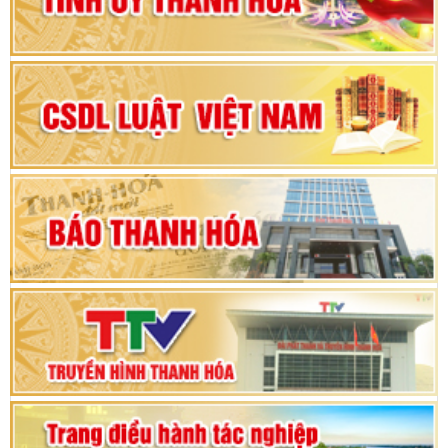
Đại hội đại biểu Đảng bộ xã Yên Thọ lần thứ I,
nhiệm kỳ 2025 – 2030
Đại hội Đảng bộ xã Yên Ninh lần thứ nhất,
nhiệm kỳ 2025 - 2030
Khai mạc Kỳ họp bất thường lần thứ 9, Quốc
hội khóa XV
Phiên thảo luận Kỳ họp thứ 24, HĐND tỉnh
Thanh Hóa khóa XVIII, nhiệm kỳ 2021 - 2026
Bế mạc Kỳ họp thứ hai bốn, Hội đồng nhân dân
tỉnh khoá XVIII