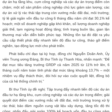
dự án hạ tầng khu, cụm công nghiệp và các dự án trọng điểm còn
chậm; một số sản phẩm công nghiệp chủ lực giảm sản lượng; các
dự án xử lý rác thải tập trung còn vướng mắc đất đai, môi trường;
tỷ lệ giải ngân vốn đầu tư công 6 tháng đầu năm chỉ đạt 30,1% kế
hoạch; một số doanh nghiệp gặp khó khăn, số lượng doanh nghiệp
giải thể, tạm ngừng hoạt động tăng; tình trạng buôn lậu, gian lận
thương mại vẫn diễn biến phức tạp. Những tồn tại đó đặt ra yêu
cầu cấp thiết phải đẩy nhanh tiến độ đầu tư công, tháo gỡ điểm
nghẽn, tạo động lực mới cho phát triển.
Phát biểu chỉ đạo tại kỳ họp, đồng chí Nguyễn Doãn Anh, Ủy
viên Trung ương Đảng, Bí thư Tỉnh ủy Thanh Hóa, nhấn mạnh: “Để
đạt mục tiêu tăng trưởng GRDP cả năm 2025 từ 11% trở lên, 6
tháng cuối năm toàn tỉnh phải đạt mức tăng khoảng 13,7% – một
nhiệm vụ đầy thách thức, đòi hỏi sự vào cuộc quyết liệt, đồng bộ
của cả hệ thống chính trị.”
Bí thư Tỉnh ủy đề nghị: Tập trung đẩy nhanh tiến độ các dự án
đầu tư hạ tầng khu, cụm công nghiệp và các dự án trọng điểm; giải
quyết dứt điểm các vướng mắc về đất đai, môi trường trong xử lý
rác thải; bảo đảm nguồn cung vật liệu xây dựng, tăng tốc độ thi
công; phấn đấu giải ngân 100% kế hoạch vốn đầu tư công năm