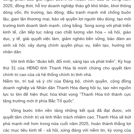
2025; đồng thời, hỗ trợ doanh nghiệp tháo gỡ khó khăn, khơi thông
dòng vốn, thị trường, lao động; đấu tranh mạnh mẽ chống buôn
lậu, gian lận thương mại, bảo vệ quyền lợi người tiêu dùng, tạo môi
trường kinh doanh lành mạnh, công bằng. Song song với phát triển
kinh tế, cần tiếp tục nâng cao chất lượng văn hóa – xã hội, giáo
dục, y tế, giải quyết việc làm, giảm nghèo bền vững, bảo đảm an
sinh xã hội; xây dựng chính quyền phục vụ, kiến tạo, hướng tới
nhân dân.
Với tinh thần “đoàn kết, đổi mới, sáng tạo và phát triển”, Kỳ họp
thứ 31 của HĐND tỉnh Thanh Hóa là minh chứng cho quyết tâm
chính trị cao của cả hệ thống chính trị tỉnh nhà.
Niềm tin, trí tuệ và ý chí của Đảng bộ, chính quyền, cộng đồng
doanh nghiệp và Nhân dân Thanh Hóa đang hội tụ, tạo nên nguồn
lực to lớn để hiện thực hóa khát vọng “Thanh Hóa trở thành cực
tăng trưởng mới ở phía Bắc Tổ quốc”.
Vững bước trên nền tảng những kết quả đã đạt được, với
quyết tâm chính trị và tinh thần trách nhiệm cao, Thanh Hóa sẽ bứt
phá mạnh mẽ hơn trong nửa cuối năm 2025, hoàn thành thắng lợi
các mục tiêu kinh tế - xã hội, xứng đáng với niềm tin, kỳ vọng của