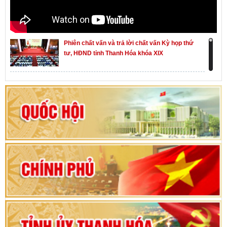
Phiên chất vấn và trả lời chất vấn Kỳ họp thứ
tư, HĐND tỉnh Thanh Hóa khóa XIX
Khai mạc kỳ họp thứ Nhất, Quốc hội khóa XVI
Hướng dẫn quy trình bỏ phiếu bầu cử ĐBQH
khoá XVI và đại biểu HĐND các cấp nhiệm kỳ
2026-2031
80 năm Quốc hội Việt Nam: vì lợi ích Nhân dân,
vì sự phát triển của đất nước
Bộ Chính trị duyệt nội dung Đại hội đại biểu
Đảng bộ tỉnh Thanh Hóa lần thứ XX, nhiệm kỳ
2025 - 2030