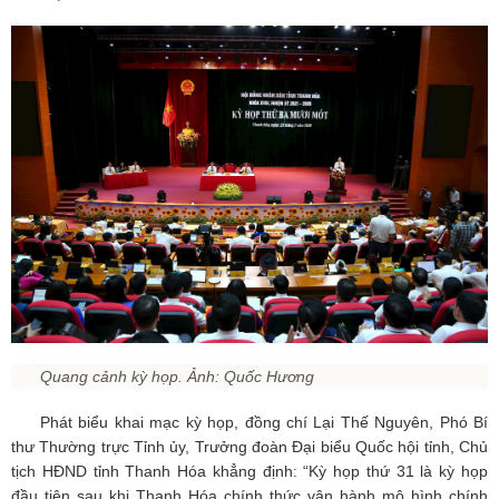
Quang cảnh kỳ họp. Ảnh: Quốc Hương
Phát biểu khai mạc kỳ họp, đồng chí Lại Thế Nguyên, Phó Bí
thư Thường trực Tỉnh ủy, Trưởng đoàn Đại biểu Quốc hội tỉnh, Chủ
tịch HĐND tỉnh Thanh Hóa khẳng định: “Kỳ họp thứ 31 là kỳ họp
đầu tiên sau khi Thanh Hóa chính thức vận hành mô hình chính