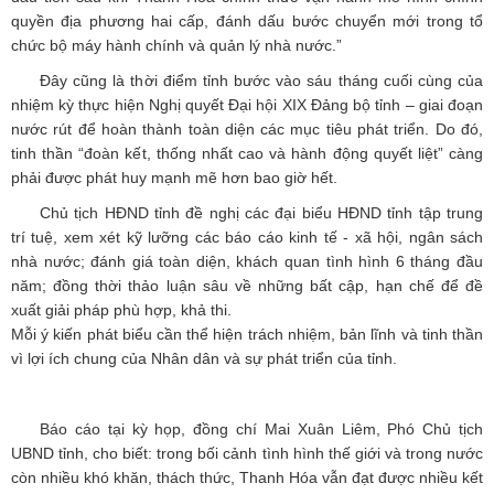
quyền địa phương hai cấp, đánh dấu bước chuyển mới trong tổ
chức bộ máy hành chính và quản lý nhà nước.”
Đây cũng là thời điểm tỉnh bước vào sáu tháng cuối cùng của
nhiệm kỳ thực hiện Nghị quyết Đại hội XIX Đảng bộ tỉnh – giai đoạn
nước rút để hoàn thành toàn diện các mục tiêu phát triển. Do đó,
tinh thần “đoàn kết, thống nhất cao và hành động quyết liệt” càng
phải được phát huy mạnh mẽ hơn bao giờ hết.
Chủ tịch HĐND tỉnh đề nghị các đại biểu HĐND tỉnh tập trung
trí tuệ, xem xét kỹ lưỡng các báo cáo kinh tế - xã hội, ngân sách
nhà nước; đánh giá toàn diện, khách quan tình hình 6 tháng đầu
năm; đồng thời thảo luận sâu về những bất cập, hạn chế để đề
xuất giải pháp phù hợp, khả thi.
Mỗi ý kiến phát biểu cần thể hiện trách nhiệm, bản lĩnh và tinh thần
vì lợi ích chung của Nhân dân và sự phát triển của tỉnh.
Báo cáo tại kỳ họp, đồng chí Mai Xuân Liêm, Phó Chủ tịch
UBND tỉnh, cho biết: trong bối cảnh tình hình thế giới và trong nước
còn nhiều khó khăn, thách thức, Thanh Hóa vẫn đạt được nhiều kết