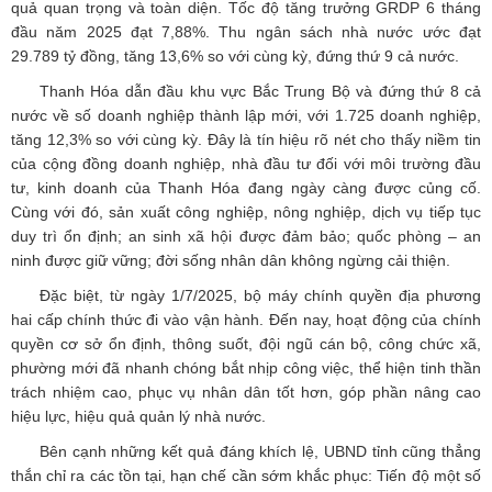
quả quan trọng và toàn diện. Tốc độ tăng trưởng GRDP 6 tháng
đầu năm 2025 đạt 7,88%. Thu ngân sách nhà nước ước đạt
29.789 tỷ đồng, tăng 13,6% so với cùng kỳ, đứng thứ 9 cả nước.
Thanh Hóa dẫn đầu khu vực Bắc Trung Bộ và đứng thứ 8 cả
nước về số doanh nghiệp thành lập mới, với 1.725 doanh nghiệp,
tăng 12,3% so với cùng kỳ. Đây là tín hiệu rõ nét cho thấy niềm tin
của cộng đồng doanh nghiệp, nhà đầu tư đối với môi trường đầu
tư, kinh doanh của Thanh Hóa đang ngày càng được củng cố.
Cùng với đó, sản xuất công nghiệp, nông nghiệp, dịch vụ tiếp tục
duy trì ổn định; an sinh xã hội được đảm bảo; quốc phòng – an
ninh được giữ vững; đời sống nhân dân không ngừng cải thiện.
Đặc biệt, từ ngày 1/7/2025, bộ máy chính quyền địa phương
hai cấp chính thức đi vào vận hành. Đến nay, hoạt động của chính
quyền cơ sở ổn định, thông suốt, đội ngũ cán bộ, công chức xã,
phường mới đã nhanh chóng bắt nhịp công việc, thể hiện tinh thần
trách nhiệm cao, phục vụ nhân dân tốt hơn, góp phần nâng cao
hiệu lực, hiệu quả quản lý nhà nước.
Bên cạnh những kết quả đáng khích lệ, UBND tỉnh cũng thẳng
thắn chỉ ra các tồn tại, hạn chế cần sớm khắc phục: Tiến độ một số