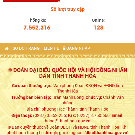
Số lượt truy cập
Thống kê:
Online:
7.552.316
128
SƠ ĐỒ TRANG
LIÊN HỆ
ĐĂNG NHẬP
© ĐOÀN ĐẠI BIỂU QUỐC HỘI VÀ HỘI ĐỒNG NHÂN
DÂN TỈNH THANH HÓA
Cơ quan thường trực:
Văn phòng Đoàn ĐBQH và HĐND tỉnh
Thanh Hóa
Trưởng ban biên tập:
Trần Mạnh Long,
Chức vụ:
Chánh Văn
phòng
Địa chỉ:
phường Hạc Thành, tỉnh Thanh Hóa
Điện thoại:
(0237) 3.852.255;
Fax:
(0237) 3.750.660;
Email:
hdnd@thanhhoa.gov.vn
® Bản quyền thuộc về Đoàn ĐBQH và HĐND tỉnh Thanh Hóa. Khi
phát hành thông tin đề nghị ghi rõ nguồn: "
dbndthanhhoa.gov.vn
"