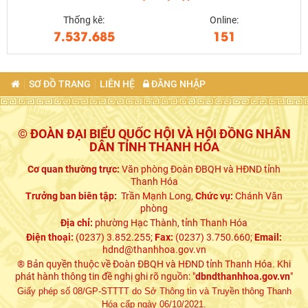
Thống kê:
Online:
7.537.685
151
SƠ ĐỒ TRANG
LIÊN HỆ
ĐĂNG NHẬP
© ĐOÀN ĐẠI BIỂU QUỐC HỘI VÀ HỘI ĐỒNG NHÂN
DÂN TỈNH THANH HÓA
Cơ quan thường trực:
Văn phòng Đoàn ĐBQH và HĐND tỉnh
Thanh Hóa
Trưởng ban biên tập:
Trần Mạnh Long,
Chức vụ:
Chánh Văn
phòng
Địa chỉ:
phường Hạc Thành, tỉnh Thanh Hóa
Điện thoại:
(0237) 3.852.255;
Fax:
(0237) 3.750.660;
Email:
hdnd@thanhhoa.gov.vn
® Bản quyền thuộc về Đoàn ĐBQH và HĐND tỉnh Thanh Hóa. Khi
phát hành thông tin đề nghị ghi rõ nguồn: "
dbndthanhhoa.gov.vn
"
Giấy phép số 08/GP-STTTT do Sở Thông tin và Truyền thông Thanh
Hóa cấp ngày 06/10/2021.