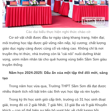
Các đại biểu thực hiện nghi thức chào cờ.
Cơ sở vật chất được đầu tư ngày càng khang trang, hiện đại;
môi trường học tập được giữ vững nền nếp, kỷ cương; chất lượng
giáo dục ngày càng được củng cố và nâng cao. Không chỉ là nơi
truyền thụ tri thức, nhà trường còn là “cái nôi” nuôi dưỡng khát
vọng, ươm mầm nhân tài cho quê hương vùng biển Sầm Sơn giàu
truyền thống.
Năm học 2024-2025: Dấu ấn của một tập thể đổi mới, sáng
tạo
Trong năm học vừa qua, Trường THPT Sầm Sơn đã đạt được
nhiều thành tích nổi bật trên các lĩnh vực học tập và rèn luyện.
Trong kỳ thi học sinh giỏi cấp tỉnh, trường có 31 học sinh đoạt
giải, trong đó có 2 giải Nhất, 7 giải Nhì, 13 giải Ba và 9 giải Khuyến
khích – con số thể hiện sự tiến bộ vượt bậc về chất lượng bồi