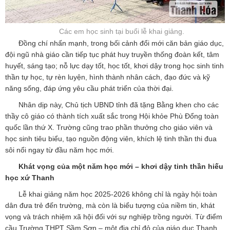
Các em học sinh tại buổi lễ khai giảng.
Đồng chí nhấn mạnh, trong bối cảnh đổi mới căn bản giáo dục,
đội ngũ nhà giáo cần tiếp tục phát huy truyền thống đoàn kết, tâm
huyết, sáng tạo; nỗ lực dạy tốt, học tốt, khơi dậy trong học sinh tinh
thần tự học, tự rèn luyện, hình thành nhân cách, đạo đức và kỹ
năng sống, đáp ứng yêu cầu phát triển của thời đại.
Nhân dịp này, Chủ tịch UBND tỉnh đã tặng Bằng khen cho các
thầy cô giáo có thành tích xuất sắc trong Hội khỏe Phù Đổng toàn
quốc lần thứ X. Trường cũng trao phần thưởng cho giáo viên và
học sinh tiêu biểu, tạo nguồn động viên, khích lệ tinh thần thi đua
sôi nổi ngay từ đầu năm học mới.
Khát vọng của một năm học mới – khơi dậy tinh thần hiếu
học xứ Thanh
Lễ khai giảng năm học 2025-2026 không chỉ là ngày hội toàn
dân đưa trẻ đến trường, mà còn là biểu tượng của niềm tin, khát
vọng và trách nhiệm xã hội đối với sự nghiệp trồng người. Từ điểm
cầu Trường THPT Sầm Sơn – một địa chỉ đỏ của giáo dục Thanh