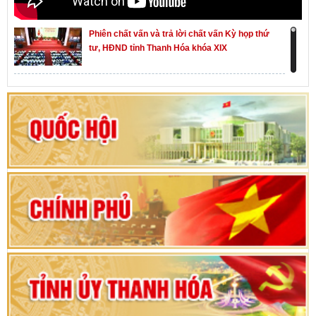
Phiên chất vấn và trả lời chất vấn Kỳ họp thứ
tư, HĐND tỉnh Thanh Hóa khóa XIX
Khai mạc kỳ họp thứ Nhất, Quốc hội khóa XVI
Hướng dẫn quy trình bỏ phiếu bầu cử ĐBQH
khoá XVI và đại biểu HĐND các cấp nhiệm kỳ
2026-2031
80 năm Quốc hội Việt Nam: vì lợi ích Nhân dân,
vì sự phát triển của đất nước
Bộ Chính trị duyệt nội dung Đại hội đại biểu
Đảng bộ tỉnh Thanh Hóa lần thứ XX, nhiệm kỳ
2025 - 2030
Đại hội đại biểu Đảng bộ xã Yên Thọ lần thứ I,