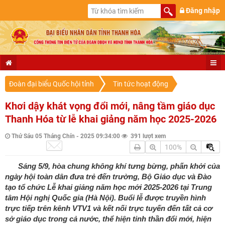
Đăng nhập
Đoàn đại biểu Quốc hội tỉnh
Tin tức hoạt động
Khơi dậy khát vọng đổi mới, nâng tầm giáo dục
Thanh Hóa từ lễ khai giảng năm học 2025-2026
Thứ Sáu 05 Tháng Chín - 2025 09:34:00
391 lượt xem
100%
Sáng 5/9, hòa chung không khí tưng bừng, phấn khởi của
ngày hội toàn dân đưa trẻ đến trường, Bộ Giáo dục và Đào
tạo tổ chức Lễ khai giảng năm học mới 2025-2026 tại Trung
tâm Hội nghị Quốc gia (Hà Nội). Buổi lễ được truyền hình
trực tiếp trên kênh VTV1 và kết nối trực tuyến đến tất cả cơ
sở giáo dục trong cả nước, thể hiện tinh thần đổi mới, hiện