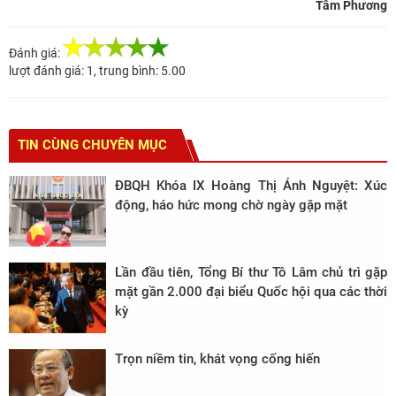
Tâm Phương
Đánh giá:
lượt đánh giá:
1
, trung bình:
5.00
TIN CÙNG CHUYÊN MỤC
ĐBQH Khóa IX Hoàng Thị Ánh Nguyệt: Xúc
động, háo hức mong chờ ngày gặp mặt
Lần đầu tiên, Tổng Bí thư Tô Lâm chủ trì gặp
mặt gần 2.000 đại biểu Quốc hội qua các thời
kỳ
Trọn niềm tin, khát vọng cống hiến