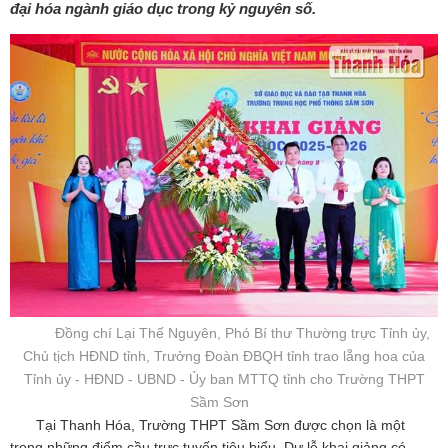
đại hóa ngành giáo dục trong kỷ nguyên số.
Đồng chí Lại Thế Nguyên, Phó Bí thư Thường trực Tỉnh ủy,
Chủ tịch HĐND tỉnh, Trưởng Đoàn ĐBQH tỉnh trao lẵng hoa của
Tỉnh ủy - HĐND - UBND - Ủy ban MTTQ tỉnh cho Trường THPT
Sầm Sơn
Tại Thanh Hóa, Trường THPT Sầm Sơn được chọn là một
trong những điểm cầu trực tuyến tiêu biểu. Dự lễ khai giảng có