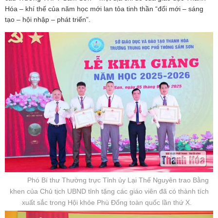
Hóa – khí thế của năm học mới lan tỏa tinh thần “đổi mới – sáng
tạo – hội nhập – phát triển”.
Phó Bí thư Thường trực Tỉnh ủy Lại Thế Nguyên trao Bằng
khen của Chủ tịch UBND tỉnh tặng các giáo viên đã có thành tích
xuất sắc trong Hội khỏe Phù Đổng toàn quốc lần thứ X.