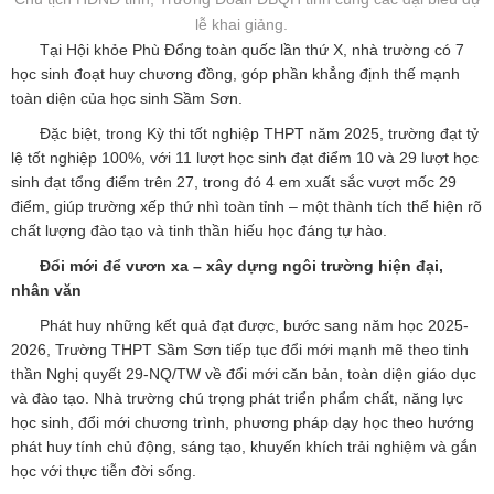
lễ khai giảng.
Tại Hội khỏe Phù Đổng toàn quốc lần thứ X, nhà trường có 7
học sinh đoạt huy chương đồng, góp phần khẳng định thế mạnh
toàn diện của học sinh Sầm Sơn.
Đặc biệt, trong Kỳ thi tốt nghiệp THPT năm 2025, trường đạt tỷ
lệ tốt nghiệp 100%, với 11 lượt học sinh đạt điểm 10 và 29 lượt học
sinh đạt tổng điểm trên 27, trong đó 4 em xuất sắc vượt mốc 29
điểm, giúp trường xếp thứ nhì toàn tỉnh – một thành tích thể hiện rõ
chất lượng đào tạo và tinh thần hiếu học đáng tự hào.
Đổi mới để vươn xa – xây dựng ngôi trường hiện đại,
nhân văn
Phát huy những kết quả đạt được, bước sang năm học 2025-
2026, Trường THPT Sầm Sơn tiếp tục đổi mới mạnh mẽ theo tinh
thần Nghị quyết 29-NQ/TW về đổi mới căn bản, toàn diện giáo dục
và đào tạo. Nhà trường chú trọng phát triển phẩm chất, năng lực
học sinh, đổi mới chương trình, phương pháp dạy học theo hướng
phát huy tính chủ động, sáng tạo, khuyến khích trải nghiệm và gắn
học với thực tiễn đời sống.