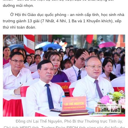
dưỡng mũi nhọn.
Ở Hội thi Giáo dục quốc phòng - an ninh cấp tỉnh, học sinh nhà
trường giành 13 giải (7 Nhất, 4 Nhì, 1 Ba và 1 Khuyến khích), xếp
thứ nhì toàn đoàn.
Đồng chí Lại Thế Nguyên, Phó Bí thư Thường trực Tỉnh ủy,
Chủ tịch HĐND tỉnh, Trưởng Đoàn ĐBQH tỉnh cùng các đại biểu dự