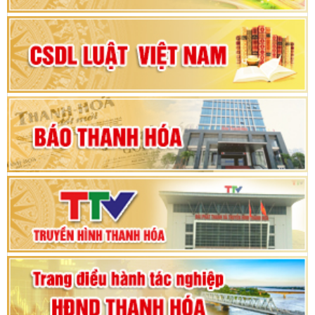
nhiệm kỳ 2025 – 2030
Đại hội Đảng bộ xã Yên Ninh lần thứ nhất,
nhiệm kỳ 2025 - 2030
Khai mạc Kỳ họp bất thường lần thứ 9, Quốc
hội khóa XV
Phiên thảo luận Kỳ họp thứ 24, HĐND tỉnh
Thanh Hóa khóa XVIII, nhiệm kỳ 2021 - 2026
Bế mạc Kỳ họp thứ hai bốn, Hội đồng nhân dân
tỉnh khoá XVIII