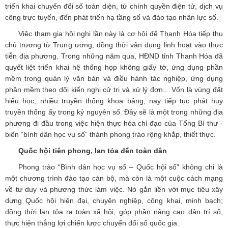
triển khai chuyển đổi số toàn diện, từ chính quyền điện tử, dịch vụ
công trực tuyến, đến phát triển hạ tầng số và đào tạo nhân lực số.
Việc tham gia hội nghị lần này là cơ hội để Thanh Hóa tiếp thu
chủ trương từ Trung ương, đồng thời vận dụng linh hoạt vào thực
tiễn địa phương. Trong những năm qua, HĐND tỉnh Thanh Hóa đã
quyết liệt triển khai hệ thống họp không giấy tờ, ứng dụng phần
mềm trong quản lý văn bản và điều hành tác nghiệp, ứng dụng
phần mềm theo dõi kiến nghị cử tri và xử lý đơn... Vốn là vùng đất
hiếu học, nhiều truyền thống khoa bảng, nay tiếp tục phát huy
truyền thống ấy trong kỷ nguyên số. Đây sẽ là một trong những địa
phương đi đầu trong việc hiện thực hóa chỉ đạo của Tổng Bí thư -
biến “bình dân học vụ số” thành phong trào rộng khắp, thiết thực.
Quốc hội tiên phong, lan tỏa đến toàn dân
Phong trào “Bình dân học vụ số – Quốc hội số” không chỉ là
một chương trình đào tạo cán bộ, mà còn là một cuộc cách mạng
về tư duy và phương thức làm việc. Nó gắn liền với mục tiêu xây
dựng Quốc hội hiện đại, chuyên nghiệp, công khai, minh bạch;
đồng thời lan tỏa ra toàn xã hội, góp phần nâng cao dân trí số,
thực hiện thắng lợi chiến lược chuyển đổi số quốc gia.