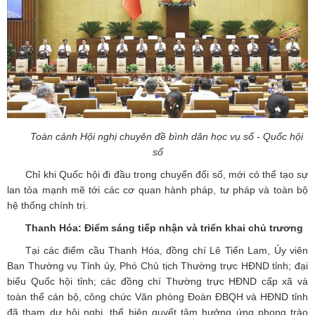
Toàn cảnh Hội nghị chuyên đề bình dân học vụ số - Quốc hội
số
Chỉ khi Quốc hội đi đầu trong chuyển đổi số, mới có thể tạo sự
lan tỏa mạnh mẽ tới các cơ quan hành pháp, tư pháp và toàn bộ
hệ thống chính trị.
Thanh Hóa: Điểm sáng tiếp nhận và triển khai chủ trương
Tại các điểm cầu Thanh Hóa, đồng chí Lê Tiến Lam, Ủy viên
Ban Thường vụ Tỉnh ủy, Phó Chủ tịch Thường trực HĐND tỉnh; đại
biểu Quốc hội tỉnh; các đồng chí Thường trực HĐND cấp xã và
toàn thể cán bộ, công chức Văn phòng Đoàn ĐBQH và HĐND tỉnh
đã tham dự hội nghị, thể hiện quyết tâm hưởng ứng phong trào