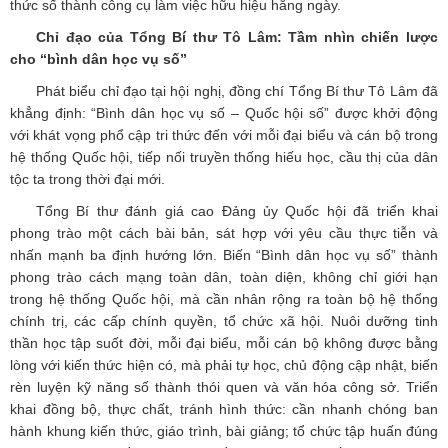
thức số thành công cụ làm việc hữu hiệu hằng ngày.
Chỉ đạo của Tổng Bí thư Tô Lâm: Tầm nhìn chiến lược
cho “bình dân học vụ số”
Phát biểu chỉ đạo tại hội nghị, đồng chí Tổng Bí thư Tô Lâm đã
khẳng định: “Bình dân học vụ số – Quốc hội số” được khởi động
với khát vọng phổ cập tri thức đến với mỗi đại biểu và cán bộ trong
hệ thống Quốc hội, tiếp nối truyền thống hiếu học, cầu thị của dân
tộc ta trong thời đại mới.
Tổng Bí thư đánh giá cao Đảng ủy Quốc hội đã triển khai
phong trào một cách bài bản, sát hợp với yêu cầu thực tiễn và
nhấn mạnh ba định hướng lớn. Biến “Bình dân học vụ số” thành
phong trào cách mạng toàn dân, toàn diện, không chỉ giới hạn
trong hệ thống Quốc hội, mà cần nhân rộng ra toàn bộ hệ thống
chính trị, các cấp chính quyền, tổ chức xã hội. Nuôi dưỡng tinh
thần học tập suốt đời, mỗi đại biểu, mỗi cán bộ không được bằng
lòng với kiến thức hiện có, mà phải tự học, chủ động cập nhật, biến
rèn luyện kỹ năng số thành thói quen và văn hóa công sở. Triển
khai đồng bộ, thực chất, tránh hình thức: cần nhanh chóng ban
hành khung kiến thức, giáo trình, bài giảng; tổ chức tập huấn đúng