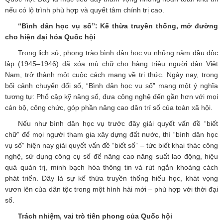
nếu có lộ trình phù hợp và quyết tâm chính trị cao.
“Bình dân học vụ số”: Kế thừa truyền thống, mở đường
cho hiện đại hóa Quốc hội
Trong lịch sử, phong trào bình dân học vụ những năm đầu độc
lập (1945–1946) đã xóa mù chữ cho hàng triệu người dân Việt
Nam, trở thành một cuộc cách mạng về tri thức. Ngày nay, trong
bối cảnh chuyển đổi số, “Bình dân học vụ số” mang một ý nghĩa
tương tự: Phổ cập kỹ năng số, đưa công nghệ đến gần hơn với mọi
cán bộ, công chức, góp phần nâng cao dân trí số của toàn xã hội.
Nếu như bình dân học vụ trước đây giải quyết vấn đề “biết
chữ” để mọi người tham gia xây dựng đất nước, thì “bình dân học
vụ số” hiện nay giải quyết vấn đề “biết số” – tức biết khai thác công
nghệ, sử dụng công cụ số để nâng cao năng suất lao động, hiệu
quả quản trị, minh bạch hóa thông tin và rút ngắn khoảng cách
phát triển. Đây là sự kế thừa truyền thống hiếu học, khát vọng
vươn lên của dân tộc trong một hình hài mới – phù hợp với thời đại
số.
Trách nhiệm, vai trò tiên phong của Quốc hội