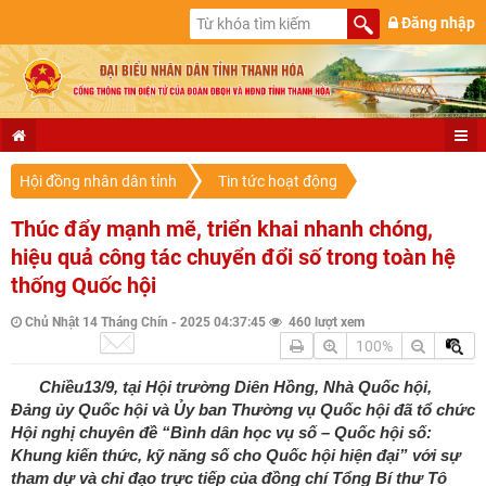
Đăng nhập
Hội đồng nhân dân tỉnh
Tin tức hoạt động
Thúc đẩy mạnh mẽ, triển khai nhanh chóng,
hiệu quả công tác chuyển đổi số trong toàn hệ
thống Quốc hội
Chủ Nhật 14 Tháng Chín - 2025 04:37:45
460 lượt xem
100%
Chiều13/9, tại Hội trường Diên Hồng, Nhà Quốc hội,
Đảng ủy Quốc hội và Ủy ban Thường vụ Quốc hội đã tổ chức
Hội nghị chuyên đề “Bình dân học vụ số – Quốc hội số:
Khung kiến thức, kỹ năng số cho Quốc hội hiện đại” với sự
tham dự và chỉ đạo trực tiếp của đồng chí Tổng Bí thư Tô