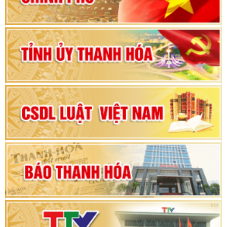
Bộ Chính trị duyệt nội dung Đại hội đại biểu
Đảng bộ tỉnh Thanh Hóa lần thứ XX, nhiệm kỳ
2025 - 2030
Đại hội đại biểu Đảng bộ xã Yên Thọ lần thứ I,
nhiệm kỳ 2025 – 2030
Đại hội Đảng bộ xã Yên Ninh lần thứ nhất,
nhiệm kỳ 2025 - 2030
Khai mạc Kỳ họp bất thường lần thứ 9, Quốc
hội khóa XV
Phiên thảo luận Kỳ họp thứ 24, HĐND tỉnh
Thanh Hóa khóa XVIII, nhiệm kỳ 2021 - 2026
Bế mạc Kỳ họp thứ hai bốn, Hội đồng nhân dân