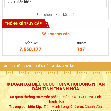
Ý kiến khác
Bình chọn
Xem kết quả
THỐNG KÊ TRUY CẬP
Số lượt truy cập
Thống kê:
Online:
7.550.177
127
SƠ ĐỒ TRANG
LIÊN HỆ
ĐĂNG NHẬP
© ĐOÀN ĐẠI BIỂU QUỐC HỘI VÀ HỘI ĐỒNG NHÂN
DÂN TỈNH THANH HÓA
Cơ quan thường trực:
Văn phòng Đoàn ĐBQH và HĐND tỉnh
Thanh Hóa
Trưởng ban biên tập:
Trần Mạnh Long,
Chức vụ:
Chánh Văn
phòng