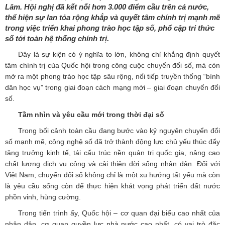
Lâm. Hội nghị đã kết nối hơn 3.000 điểm cầu trên cả nước,
thể hiện sự lan tỏa rộng khắp và quyết tâm chính trị mạnh mẽ
trong việc triển khai phong trào học tập số, phổ cập tri thức
số tới toàn hệ thống chính trị.
Đây là sự kiện có ý nghĩa to lớn, không chỉ khẳng định quyết
tâm chính trị của Quốc hội trong công cuộc chuyển đổi số, mà còn
mở ra một phong trào học tập sâu rộng, nối tiếp truyền thống “bình
dân học vụ” trong giai đoạn cách mạng mới – giai đoạn chuyển đổi
số.
Tầm nhìn và yêu cầu mới trong thời đại số
Trong bối cảnh toàn cầu đang bước vào kỷ nguyên chuyển đổi
số mạnh mẽ, công nghệ số đã trở thành động lực chủ yếu thúc đẩy
tăng trưởng kinh tế, tái cấu trúc nền quản trị quốc gia, nâng cao
chất lượng dịch vụ công và cải thiện đời sống nhân dân. Đối với
Việt Nam, chuyển đổi số không chỉ là một xu hướng tất yếu mà còn
là yêu cầu sống còn để thực hiện khát vọng phát triển đất nước
phồn vinh, hùng cường.
Trong tiến trình ấy, Quốc hội – cơ quan đại biểu cao nhất của
nhân dân, cơ quan quyền lực nhà nước cao nhất, có vai trò đặc