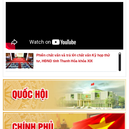
Phiên chất vấn và trả lời chất vấn Kỳ họp thứ
tư, HĐND tỉnh Thanh Hóa khóa XIX
Khai mạc kỳ họp thứ Nhất, Quốc hội khóa XVI
Hướng dẫn quy trình bỏ phiếu bầu cử ĐBQH
khoá XVI và đại biểu HĐND các cấp nhiệm kỳ
2026-2031
80 năm Quốc hội Việt Nam: vì lợi ích Nhân dân,
vì sự phát triển của đất nước