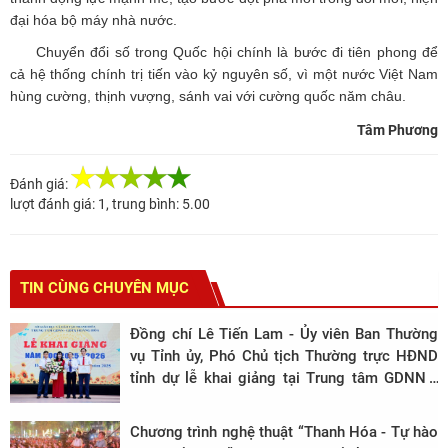
đại hóa bộ máy nhà nước.
Chuyển đổi số trong Quốc hội chính là bước đi tiên phong để
cả hệ thống chính trị tiến vào kỷ nguyên số, vì một nước Việt Nam
hùng cường, thịnh vượng, sánh vai với cường quốc năm châu.
Tâm Phương
Đánh giá:
lượt đánh giá:
1
, trung bình:
5.00
TIN CÙNG CHUYÊN MỤC
Đồng chí Lê Tiến Lam - Ủy viên Ban Thường
vụ Tỉnh ủy, Phó Chủ tịch Thường trực HĐND
tỉnh dự lễ khai giảng tại Trung tâm GDNN -
GDTX Hoằng Hóa năm học 2025 - 2026
Chương trình nghệ thuật “Thanh Hóa - Tự hào