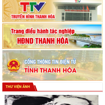
Bế mạc Kỳ họp thứ hai bốn, Hội đồng nhân dân
tỉnh khoá XVIII
THƯ VIỆN ẢNH