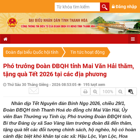
Đăng nhập
Đoàn đại biểu Quốc hội tỉnh
Tin tức hoạt động
Phó trưởng Đoàn ĐBQH tỉnh Mai Văn Hải thăm,
tặng quà Tết 2026 tại các địa phương
Thứ Sáu 30 Tháng Giêng - 2026 08:53:05
195 lượt xem
100%
Nhân dịp Tết Nguyên đán Bính Ngọ 2026, chiều 29/1,
Đoàn ĐBQH tỉnh Thanh Hoá do đồng chí Mai Văn Hải, Ủy
viên Ban Thường vụ Tỉnh ủy, Phó trưởng Đoàn ĐBQH tỉnh,
Bí thư Đảng ủy xã Sao Vàng làm trưởng đoàn đã đến thăm,
tặng quà tết các đối tượng chính sách, hộ nghèo, hộ có hoàn
cảnh đặc biệt khó khăn tại các xã: Hậu Lộc, Vạn Lộc, Hoa