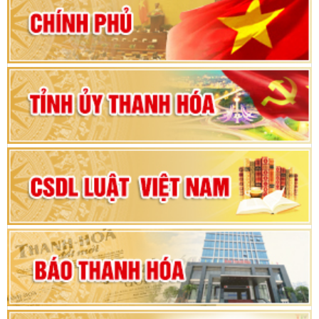
80 năm Quốc hội Việt Nam: vì lợi ích Nhân dân,
vì sự phát triển của đất nước
Bộ Chính trị duyệt nội dung Đại hội đại biểu
Đảng bộ tỉnh Thanh Hóa lần thứ XX, nhiệm kỳ
2025 - 2030
Đại hội đại biểu Đảng bộ xã Yên Thọ lần thứ I,
nhiệm kỳ 2025 – 2030
Đại hội Đảng bộ xã Yên Ninh lần thứ nhất,
nhiệm kỳ 2025 - 2030
Khai mạc Kỳ họp bất thường lần thứ 9, Quốc
hội khóa XV
Phiên thảo luận Kỳ họp thứ 24, HĐND tỉnh
Thanh Hóa khóa XVIII, nhiệm kỳ 2021 - 2026