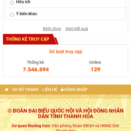
Hữu ích
Ý kiến khác
Bình chọn
Xem kết quả
THỐNG KÊ TRUY CẬP
Số lượt truy cập
Thống kê:
Online:
7.546.894
129
SƠ ĐỒ TRANG
LIÊN HỆ
ĐĂNG NHẬP
© ĐOÀN ĐẠI BIỂU QUỐC HỘI VÀ HỘI ĐỒNG NHÂN
DÂN TỈNH THANH HÓA
Cơ quan thường trực:
Văn phòng Đoàn ĐBQH và HĐND tỉnh