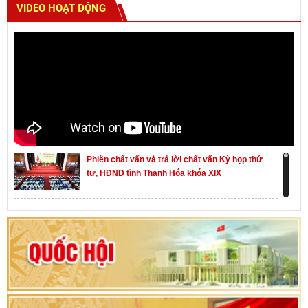
VIDEO HOẠT ĐỘNG
Phiên chất vấn và trả lời chất vấn Kỳ họp thứ
tư, HĐND tỉnh Thanh Hóa khóa XIX
Khai mạc kỳ họp thứ Nhất, Quốc hội khóa XVI
Hướng dẫn quy trình bỏ phiếu bầu cử ĐBQH
khoá XVI và đại biểu HĐND các cấp nhiệm kỳ
2026-2031