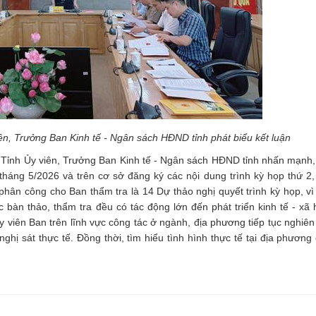
n, Trưởng Ban Kinh tế - Ngân sách HĐND tỉnh phát biểu kết luận
, Tỉnh Ủy viên, Trưởng Ban Kinh tế - Ngân sách HĐND tỉnh nhấn mạnh,
tháng 5/2026 và trên cơ sở đăng ký các nội dung trình kỳ họp thứ 2
hân công cho Ban thẩm tra là 14 Dự thảo nghị quyết trình kỳ họp, vì
bàn thảo, thẩm tra đều có tác động lớn đến phát triển kinh tế - xã h
 Ủy viên Ban trên lĩnh vực công tác ở ngành, địa phương tiếp tục nghiê
ghị sát thực tế. Đồng thời, tìm hiểu tình hình thực tế tại địa phương