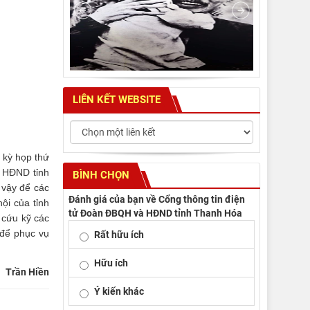
LIÊN KẾT WEBSITE
 kỳ họp thứ
, HĐND tỉnh
BÌNH CHỌN
 vậy để các
Đánh giá của bạn về Cổng thông tin điện
ội của tỉnh
tử Đoàn ĐBQH và HĐND tỉnh Thanh Hóa
n cứu kỹ các
 để phục vụ
Rất hữu ích
Hữu ích
Trần Hiền
Ý kiến khác