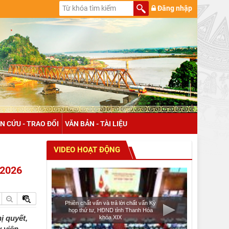
Đăng nhập
N CỨU - TRAO ĐỔI
VĂN BẢN - TÀI LIỆU
VIDEO HOẠT ĐỘNG
 2026
Phiên chất vấn và trả lời chất vấn Kỳ
họp thứ tư, HĐND tỉnh Thanh Hóa
ị quyết,
khóa XIX
 viên,