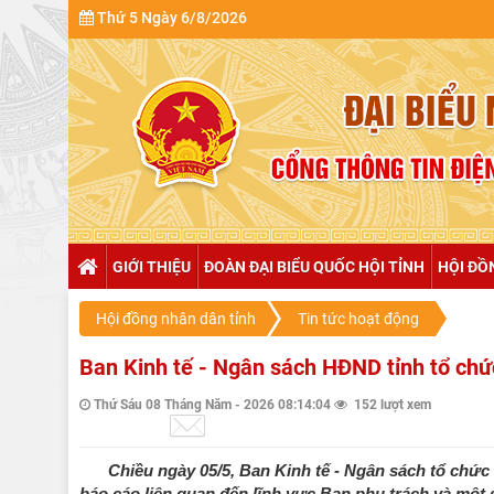
Thứ 5 Ngày 6/8/2026
GIỚI THIỆU
ĐOÀN ĐẠI BIỂU QUỐC HỘI TỈNH
HỘI ĐỒ
Hội đồng nhân dân tỉnh
Tin tức hoạt động
Ban Kinh tế - Ngân sách HĐND tỉnh tổ chứ
Thứ Sáu 08 Tháng Năm - 2026 08:14:04
152 lượt xem
Chiều ngày 05/5, Ban Kinh tế - Ngân sách tổ chức 
báo cáo liên quan đến lĩnh vực Ban phụ trách và một