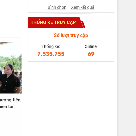
Bình chọn
Xem kết quả
THỐNG KÊ TRUY CẬP
Số lượt truy cập
Thống kê:
Online:
7.535.755
69
hương tiện,
iên tai