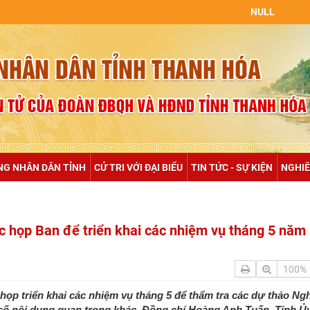
NULL
NG NHÂN DÂN TỈNH
CỬ TRI VỚI ĐẠI BIỂU
TIN TỨC - SỰ KIỆN
NGHIÊ
c họp Ban để triển khai các nhiệm vụ tháng 5 năm
100%
họp triển khai các nhiệm vụ tháng 5 để thẩm tra các dự thảo Ngh
 số nội dung quan trọng khác. Đồng chí Hoàng Anh Tuấn, Tỉnh Ủy