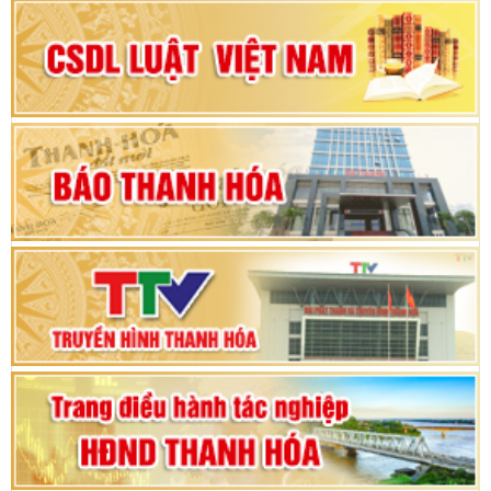
Đại hội Đảng bộ xã Yên Ninh lần thứ nhất,
nhiệm kỳ 2025 - 2030
Khai mạc Kỳ họp bất thường lần thứ 9, Quốc
hội khóa XV
Phiên thảo luận Kỳ họp thứ 24, HĐND tỉnh
Thanh Hóa khóa XVIII, nhiệm kỳ 2021 - 2026
Bế mạc Kỳ họp thứ hai bốn, Hội đồng nhân dân
tỉnh khoá XVIII