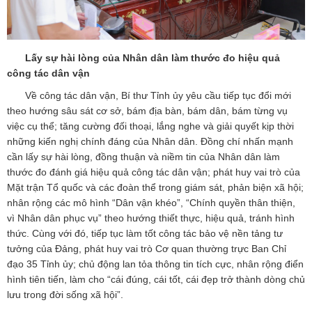
Lấy sự hài lòng của Nhân dân làm thước đo hiệu quả
công tác dân vận
Về công tác dân vận, Bí thư Tỉnh ủy yêu cầu tiếp tục đổi mới
theo hướng sâu sát cơ sở, bám địa bàn, bám dân, bám từng vụ
việc cụ thể; tăng cường đối thoại, lắng nghe và giải quyết kịp thời
những kiến nghị chính đáng của Nhân dân. Đồng chí nhấn mạnh
cần lấy sự hài lòng, đồng thuận và niềm tin của Nhân dân làm
thước đo đánh giá hiệu quả công tác dân vận; phát huy vai trò của
Mặt trận Tổ quốc và các đoàn thể trong giám sát, phản biện xã hội;
nhân rộng các mô hình “Dân vận khéo”, “Chính quyền thân thiện,
vì Nhân dân phục vụ” theo hướng thiết thực, hiệu quả, tránh hình
thức. Cùng với đó, tiếp tục làm tốt công tác bảo vệ nền tảng tư
tưởng của Đảng, phát huy vai trò Cơ quan thường trực Ban Chỉ
đạo 35 Tỉnh ủy; chủ động lan tỏa thông tin tích cực, nhân rộng điển
hình tiên tiến, làm cho “cái đúng, cái tốt, cái đẹp trở thành dòng chủ
lưu trong đời sống xã hội”.