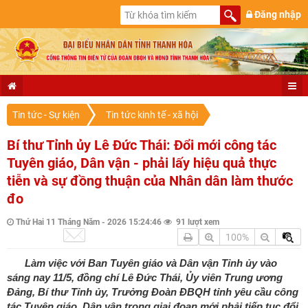
Đăng nhập
Tin tức - Sự kiện
Tin tức kinh tế - xã hội
Bí thư Tỉnh ủy Lê Đức Thái: Đổi mới công tác
Tuyên giáo, Dân vận - phải lấy hiệu quả thực
tiễn và sự đồng thuận của Nhân dân làm thước
đo
Thứ Hai 11 Tháng Năm - 2026 15:24:46
91 lượt xem
100%
Làm việc với Ban Tuyên giáo và Dân vận Tỉnh ủy vào
sáng nay 11/5, đồng chí Lê Đức Thái, Ủy viên Trung ương
Đảng, Bí thư Tỉnh ủy, Trưởng Đoàn ĐBQH tỉnh yêu cầu công
tác Tuyên giáo, Dân vận trong giai đoạn mới phải tiếp tục đổi