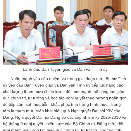
Lãnh đạo Ban Tuyên giáo và Dân vận Tỉnh ủy.
Nhấn mạnh yêu cầu nhiệm vụ trong giai đoạn mới, Bí thư Tỉnh
ủy yêu cầu Ban Tuyên giáo và Dân vận Tỉnh ủy tiếp tục nâng cao
chất lượng tham mưu chiến lược; đổi mới mạnh mẽ công tác giáo
dục chính trị, tư tưởng và học tập nghị quyết theo hướng ngắn gọn,
dễ tiếp cận, sát thực tiễn, khắc phục tình trạng hình thức. Trọng
tâm là tham mưu triển khai hiệu quả Nghị quyết Đại hội XIV của
Đảng, Nghị quyết Đại hội Đảng bộ các cấp nhiệm kỳ 2025-2030 và
hệ thống 9 nghị quyết chiến lược của Bộ Chính trị. Đồng thời, đổi
mới mạnh mẽ công tác giáo dục chính trị, tư tưởng, học tập nghị