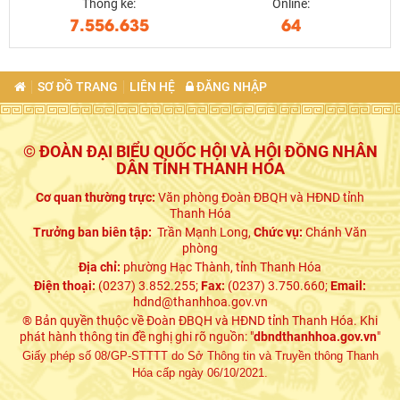
Thống kê:
Online:
7.556.635
64
SƠ ĐỒ TRANG
LIÊN HỆ
ĐĂNG NHẬP
© ĐOÀN ĐẠI BIỂU QUỐC HỘI VÀ HỘI ĐỒNG NHÂN
DÂN TỈNH THANH HÓA
Cơ quan thường trực:
Văn phòng Đoàn ĐBQH và HĐND tỉnh
Thanh Hóa
Trưởng ban biên tập:
Trần Mạnh Long,
Chức vụ:
Chánh Văn
phòng
Địa chỉ:
phường Hạc Thành, tỉnh Thanh Hóa
Điện thoại:
(0237) 3.852.255;
Fax:
(0237) 3.750.660;
Email:
hdnd@thanhhoa.gov.vn
® Bản quyền thuộc về Đoàn ĐBQH và HĐND tỉnh Thanh Hóa. Khi
phát hành thông tin đề nghị ghi rõ nguồn: "
dbndthanhhoa.gov.vn
"
Giấy phép số 08/GP-STTTT do Sở Thông tin và Truyền thông Thanh
Hóa cấp ngày 06/10/2021.