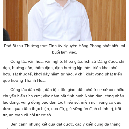
Phó Bí thư Thường trực Tỉnh ủy Nguyễn Hồng Phong phát biểu tại
buổi làm việc.
Công tác văn hóa, văn nghệ, khoa giáo, lịch sử Đảng được chỉ
đạo, hướng dẫn, thẩm định, định hướng kịp thời, triển khai phù
hợp, sát thực tế, khơi dậy niềm tự hào, ý chí, khát vọng phát triển
quê hương Thanh Hóa.
Công tác dân vận, dân tộc, tôn giáo, dân chủ ở cơ sở có nhiều
chuyển biến tích cực; việc nắm bắt tình hình Nhân dân, công nhân
lao động, vùng đồng bào dân tộc thiểu số, miền núi, vùng có đạo
được quan tâm thực hiện; qua đó, giữ vững ổn định chính trị, trật
tự, an toàn xã hội từ cơ sở.
Bên cạnh những kết quả đạt được, các ý kiến cũng đã thẳng