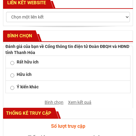
LIÊN KẾT WEBSITE
BÌNH CHỌN
Đánh giá của bạn về Cổng thông tin điện tử Đoàn ĐBQH và HĐND
tỉnh Thanh Hóa
Rất hữu ích
Hữu ích
Ý kiến khác
Bình chọn
Xem kết quả
THỐNG KÊ TRUY CẬP
Số lượt truy cập