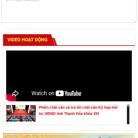
VIDEO HOẠT ĐỘNG
Phiên chất vấn và trả lời chất vấn Kỳ họp thứ
tư, HĐND tỉnh Thanh Hóa khóa XIX
Khai mạc kỳ họp thứ Nhất, Quốc hội khóa XVI