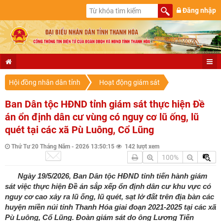
Đăng nhập
Hội đồng nhân dân tỉnh
Hoạt động giám sát
Ban Dân tộc HĐND tỉnh giám sát thực hiện Đề
án ổn định dân cư vùng có nguy cơ lũ ống, lũ
quét tại các xã Pù Luông, Cổ Lũng
Thứ Tư 20 Tháng Năm - 2026 13:50:15
142 lượt xem
100%
Ngày 19/5/2026, Ban Dân tộc HĐND tỉnh tiến hành giám
sát việc thực hiện Đề án sắp xếp ổn định dân cư khu vực có
nguy cơ cao xảy ra lũ ống, lũ quét, sạt lở đất trên địa bàn các
huyện miền núi tỉnh Thanh Hóa giai đoạn 2021-2025 tại các xã
Pù Luông, Cổ Lũng. Đoàn giám sát do ông Lương Tiến