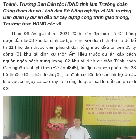
Thành, Trưởng Ban Dân tộc HĐND tỉnh làm Trưởng đoàn.
Cùng tham dự có Lãnh đạo Sở Nông nghiệp và Môi trường,
Ban quản lý dự án đầu tư xây dựng công trình giao thông,
Thường trực HĐND các xã.
Theo Đề án giai đoạn 2021-2025 trên địa bàn xã Cổ Lũng
được đầu tư 03 khu tái định cư tập trung với diện tích 4,6 ha để bố
trí 114 hộ dân thuộc diện phải di dời, tổng mức đầu tư trên 39 tỷ
đồng (01 khu tái định cư thôn Ẩm Hiêu thuộc dự án cấp bách
nguồn ngân sách trung ương; 02 khu tái định cư thôn Trình, thôn
Cao nguồn kinh phí theo Đề án 4845); tái định cư xen ghép cho 23
hộ thuộc diện phải di chuyển; tái định cư liền kề cho 55 hộ ở các
khu vực có nguy cơ cao xảy ra lũ ống, lũ quét, sạt lở đất cần phải di
dời.