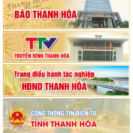
hội khóa XV
Phiên thảo luận Kỳ họp thứ 24, HĐND tỉnh
Thanh Hóa khóa XVIII, nhiệm kỳ 2021 - 2026
Bế mạc Kỳ họp thứ hai bốn, Hội đồng nhân dân
tỉnh khoá XVIII