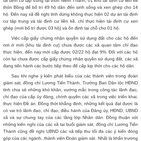
tái định cư tập trung tại thôn Niêm Thành, 01 khu tái định cư liền kề
thôn Bồng để bố trí 49 hộ dân đến sinh sống và xen ghép cho 14
hộ. Đến nay xã đề nghị tỉnh dừng không thực hiện 02 dự án tái định
cư tập trung và tái định cư liền kề, chỉ thực hiện tái định cư xen
ghép (mới bố trí được 03 hộ) và ổn định tại chỗ cho 01 hộ.
Việc cấp giấy chứng nhận quyền sử dụng đất cho các hộ đến
nơi ở mới (khu tái định cư) chưa được các xã quan tâm chỉ đạo
thực hiện, đến nay mới cấp được 02/22 hộ đạt 9%. Đối với các hộ
còn lại chưa được cấp giấy chứng nhận quyền sử dụng đất, các xã
đang tiến hành các bước tiếp theo để cấp kịp thời cho các hộ dân.
Sau khi nghe ý kiến phát biểu của các thành viên trong đoàn
giám sát, đồng chí Lương Tiến Thành, Trưởng Ban Dân tộc HĐND
tỉnh chia sẻ những khó khăn, vướng mắc trong công tác lãnh đạo,
chỉ đạo của cấp ủy đảng, chính quyền các xã trong việc triển khai,
thực hiện Đề án. Đồng thời khẳng định, những kết quả đạt được là
có vai trò lãnh đạo, chỉ đạo, điều hành của Đảng ủy, HĐND, UBND
xã và sự chung tay của các tầng lớp Nhân dân. Đồng thuận với
những kiến nghị của các xã tại buổi giám sát, đồng chí Lương Tiến
Thành cũng đề nghị UBND các xã tiếp thu tối đa các ý kiến đóng
góp của các ngành, thành viên Đoàn giám sát. Nhất là khẩn trương