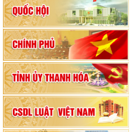
Hướng dẫn quy trình bỏ phiếu bầu cử ĐBQH
khoá XVI và đại biểu HĐND các cấp nhiệm kỳ
2026-2031
80 năm Quốc hội Việt Nam: vì lợi ích Nhân dân,
vì sự phát triển của đất nước
Bộ Chính trị duyệt nội dung Đại hội đại biểu
Đảng bộ tỉnh Thanh Hóa lần thứ XX, nhiệm kỳ
2025 - 2030
Đại hội đại biểu Đảng bộ xã Yên Thọ lần thứ I,
nhiệm kỳ 2025 – 2030
Đại hội Đảng bộ xã Yên Ninh lần thứ nhất,
nhiệm kỳ 2025 - 2030
Khai mạc Kỳ họp bất thường lần thứ 9, Quốc