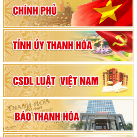
80 năm Quốc hội Việt Nam: vì lợi ích Nhân dân,
vì sự phát triển của đất nước
Bộ Chính trị duyệt nội dung Đại hội đại biểu
Đảng bộ tỉnh Thanh Hóa lần thứ XX, nhiệm kỳ
2025 - 2030
Đại hội đại biểu Đảng bộ xã Yên Thọ lần thứ I,
nhiệm kỳ 2025 – 2030
Đại hội Đảng bộ xã Yên Ninh lần thứ nhất,
nhiệm kỳ 2025 - 2030
Khai mạc Kỳ họp bất thường lần thứ 9, Quốc
hội khóa XV
Phiên thảo luận Kỳ họp thứ 24, HĐND tỉnh
Thanh Hóa khóa XVIII, nhiệm kỳ 2021 - 2026