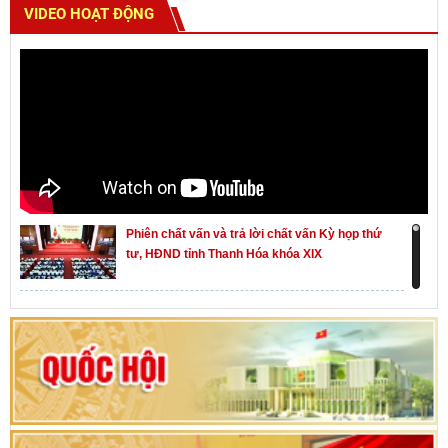
VIDEO HOẠT ĐỘNG
Phiên chất vấn và trả lời chất vấn Kỳ họp thứ
tư, HĐND tỉnh Thanh Hóa khóa XIX
Khai mạc kỳ họp thứ Nhất, Quốc hội khóa XVI
Hướng dẫn quy trình bỏ phiếu bầu cử ĐBQH
khoá XVI và đại biểu HĐND các cấp nhiệm kỳ
2026-2031