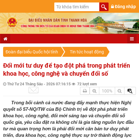
Đăng nhập
Đoàn đại biểu Quốc hội tỉnh
Tin tức hoạt động
Đổi mới tư duy để tạo đột phá trong phát triển
khoa học, công nghệ và chuyển đổi số
Thứ Tư 24 Tháng Sáu - 2026 07:16:15
72 lượt xem
100%
Trong bối cảnh cả nước đang đẩy mạnh thực hiện Nghị
quyết số 57-NQ/TW của Bộ Chính trị về đột phá phát triển
khoa học, công nghệ, đổi mới sáng tạo và chuyển đổi số
quốc gia, yêu cầu đặt ra không chỉ là gia tăng nguồn lực đầu
tư mà quan trọng hơn là phải đổi mới căn bản tư duy phát
triển, đưa khoa học, công nghệ thực sự trở thành động lực