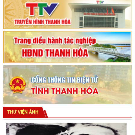
Bế mạc Kỳ họp thứ hai bốn, Hội đồng nhân dân
tỉnh khoá XVIII
THƯ VIỆN ẢNH