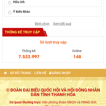
Hữu ích
Ý kiến khác
Bình chọn
Xem kết quả
THỐNG KÊ TRUY CẬP
Số lượt truy cập
Thống kê:
Online:
7.533.997
148
SƠ ĐỒ TRANG
LIÊN HỆ
ĐĂNG NHẬP
© ĐOÀN ĐẠI BIỂU QUỐC HỘI VÀ HỘI ĐỒNG NHÂN
DÂN TỈNH THANH HÓA
Cơ quan thường trực:
Văn phòng Đoàn ĐBQH và HĐND tỉnh