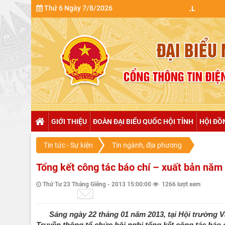
Thứ 6 Ngày 7/8/2026
GIỚI THIỆU
ĐOÀN ĐẠI BIỂU QUỐC HỘI TỈNH
HỘI ĐỒ
Tin tức - Sự kiện
Tin ngành, địa phương
Tổng kết công tác báo chí – xuất bản năm
Thứ Tư 23 Tháng Giêng - 2013 15:00:00
1266 lượt xem
Sáng ngày 22 tháng 01 năm 2013, tại Hội trường V
Truyền thông tổ chức hội nghị tổng kết công tác báo