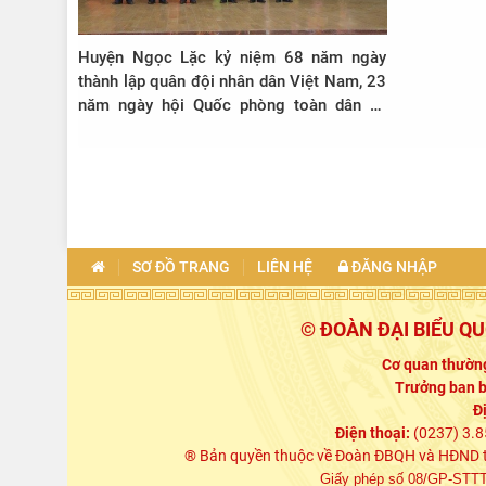
Huyện Ngọc Lặc kỷ niệm 68 năm ngày
thành lập quân đội nhân dân Việt Nam, 23
năm ngày hội Quốc phòng toàn dân và
đón nhận Huân chương lao động Hạng
Nhì
SƠ ĐỒ TRANG
LIÊN HỆ
ĐĂNG NHẬP
© ĐOÀN ĐẠI BIỂU Q
Cơ quan thường
Trưởng ban b
Đ
Điện thoại:
(0237) 3.8
® Bản quyền thuộc về Đoàn ĐBQH và HĐND tỉn
Giấy phép số 08/GP-STTTT