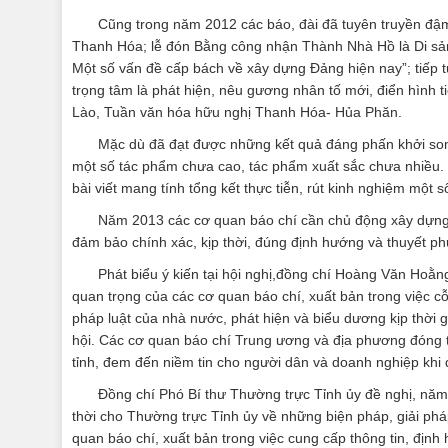
Cũng trong năm 2012 các báo, đài đã tuyên truyền đậ
Thanh Hóa; lễ đón Bằng công nhận Thành Nhà Hồ là Di sản v
Một số vấn đề cấp bách về xây dựng Đảng hiện nay”; tiếp 
trọng tâm là phát hiện, nêu gương nhân tố mới, điển hình 
Lào, Tuần văn hóa hữu nghị Thanh Hóa- Hủa Phăn.
Mặc dù đã đạt được những kết quả đáng phấn khởi song
một số tác phẩm chưa cao, tác phẩm xuất sắc chưa nhiều
bài viết mang tính tổng kết thực tiễn, rút kinh nghiệm một s
Năm 2013 các cơ quan báo chí cần chủ động xây dựng k
đảm bảo chính xác, kịp thời, đúng định hướng và thuyết ph
Phát biểu ý kiến tại hội nghị,đồng chí Hoàng Văn Hoằn
quan trọng của các cơ quan báo chí, xuất bản trong việc c
pháp luật của nhà nước, phát hiện và biểu dương kịp thời 
hội. Các cơ quan báo chí Trung ương và địa phương đóng tr
tỉnh, đem đến niềm tin cho người dân và doanh nghiệp khi
Đồng chí Phó Bí thư Thường trực Tỉnh ủy đề nghị, năm
thời cho Thường trực Tỉnh ủy về những biện pháp, giải phá
quan báo chí, xuất bản trong việc cung cấp thông tin, định 