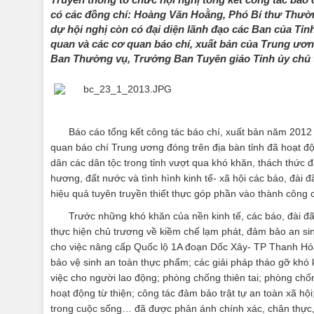
có các đồng chí: Hoàng Văn Hoằng, Phó Bí thư Thườ
dự hội nghị còn có đại diện lãnh đạo các Ban của Tỉ
quan và các cơ quan báo chí, xuất bản của Trung ươn
Ban Thường vụ, Trưởng Ban Tuyên giáo Tỉnh ủy chủ tr
Báo cáo tổng kết công tác báo chí, xuất bản năm 2012 
quan báo chí Trung ương đóng trên địa bàn tỉnh đã hoạt đ
dân các dân tộc trong tỉnh vượt qua khó khăn, thách thức đ
hương, đất nước và tình hình kinh tế- xã hội các báo, đài 
hiệu quả tuyên truyền thiết thực góp phần vào thành công 
Trước những khó khăn của nền kinh tế, các báo, đài đã 
thực hiện chủ trương về kiềm chế lạm phát, đảm bảo an sinh
cho việc nâng cấp Quốc lộ 1A đoạn Dốc Xây- TP Thanh Hóa,
bảo vệ sinh an toàn thực phẩm; các giải pháp tháo gỡ khó kh
việc cho người lao động; phòng chống thiên tai; phòng chốn
hoạt động từ thiện; công tác đảm bảo trật tự an toàn xã hội
trong cuộc sống… đã được phản ánh chính xác, chân thực, k