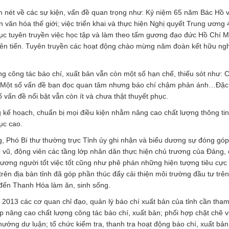
m nét về các sự kiện, vấn đề quan trọng như: Kỷ niệm 65 năm Bác Hồ 
ăn hóa thế giới; việc triển khai và thực hiện Nghị quyết Trung ương 4
tục tuyên truyền việc học tập và làm theo tấm gương đạo đức Hồ Chí M
tiên tiến. Tuyên truyền các hoạt động chào mừng năm đoàn kết hữu ngh
 công tác báo chí, xuất bản vẫn còn một số hạn chế, thiếu sót như: 
. Một số vấn đề bạn đọc quan tâm nhưng báo chí chậm phản ánh…Đặc 
ố vấn đề nổi bật vẫn còn ít và chưa thật thuyết phục.
ế hoạch, chuẩn bị mọi điều kiện nhằm nâng cao chất lượng thông tin
ục cao.
g, Phó Bí thư thường trực Tỉnh ủy ghi nhận và biểu dương sự đóng góp
ỗ vũ, động viên các tầng lớp nhân dân thực hiện chủ trương của Đảng,
gương người tốt việc tốt cũng như phê phán những hiện tượng tiêu cực 
ên địa bàn tỉnh đã góp phần thúc đẩy cải thiện môi trường đầu tư trên
 đến Thanh Hóa làm ăn, sinh sống.
 2013 các cơ quan chỉ đạo, quản lý báo chí xuất bản của tỉnh cần tha
p nâng cao chất lượng công tác báo chí, xuất bản; phối hợp chặt chẽ v
hướng dư luận; tổ chức kiểm tra, thanh tra hoạt động báo chí, xuất bản,