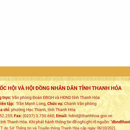
UỐC HỘI VÀ HỘI ĐỒNG NHÂN DÂN TỈNH THANH HÓA
 trực:
Văn phòng Đoàn ĐBQH và HĐND tỉnh Thanh Hóa
iên tập:
Trần Mạnh Long,
Chức vụ:
Chánh Văn phòng
ịa chỉ:
phường Hạc Thành, tỉnh Thanh Hóa
52.255;
Fax:
(0237) 3.750.660;
Email:
hdnd@thanhhoa.gov.vn
h Thanh Hóa. Khi phát hành thông tin đề nghị ghi rõ nguồn: "
dbndthan
 do Sở Thông tin và Truyền thông Thanh Hóa cấp ngày 06/10/2021.