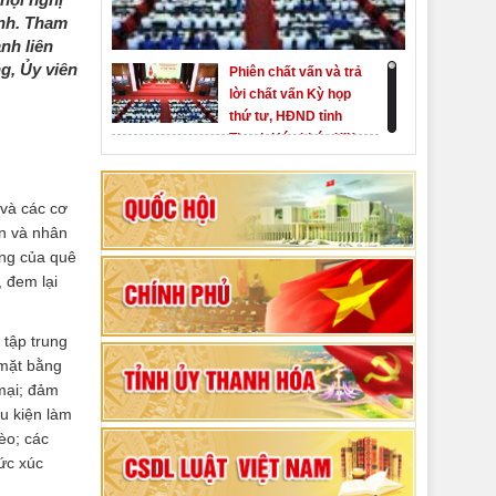
ỉnh. Tham
nh liên
g, Ủy viên
Phiên chất vấn và trả
lời chất vấn Kỳ họp
thứ tư, HĐND tỉnh
Thanh Hóa khóa XIX
Khai mạc kỳ họp thứ
Nhất, Quốc hội khóa
XVI
 và các cơ
ền và nhân
Hướng dẫn quy trình
ọng của quê
bỏ phiếu bầu cử
, đem lại
ĐBQH khoá XVI và
đại biểu HĐND các
80 năm Quốc hội Việt
cấp nhiệm kỳ 2026-
 tập trung
Nam: vì lợi ích Nhân
2031
 mặt bằng
dân, vì sự phát triển
mại; đảm
của đất nước
Bộ Chính trị duyệt nội
ều kiện làm
dung Đại hội đại biểu
èo; các
Đảng bộ tỉnh Thanh
bức xúc
Hóa lần thứ XX,