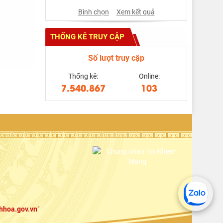
Bình chọn
Xem kết quả
THỐNG KÊ TRUY CẬP
Số lượt truy cập
Thống kê:
Online:
7.540.867
103
hhoa.gov.vn
"