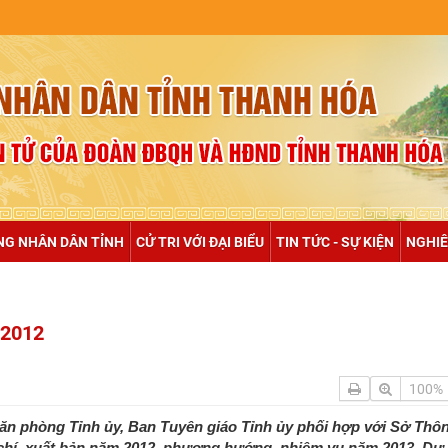
NULL
NG NHÂN DÂN TỈNH
CỬ TRI VỚI ĐẠI BIỂU
TIN TỨC - SỰ KIỆN
NGHIÊ
 2012
100%
ăn phòng Tỉnh ủy, Ban Tuyên giáo Tỉnh ủy phối hợp với Sở Thôn
 chí, xuất bản năm 2012, phương hướng, nhiệm vụ năm 2013. Dự 