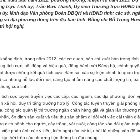
ng trực Tỉnh ủy; Trần Đức Thanh, Ủy viên Thường trực HĐND t
nh ủy, lãnh đạo Văn phòng Đoàn ĐBQH và HĐND tỉnh; các sở, ngà
g và địa phương đóng trên địa bàn tỉnh. Đồng chí Đỗ Trọng Hưn
ì hội nghị.
khẳng định, trong năm 2012, các cơ quan, báo chí xuất bản trong tỉnh
ộng tích cực, sôi động và hiệu quả, đồng hành với Đảng bộ, chính quy
ạt được những kết quả tích cực. Bám sát các sự kiện chính trị quan tr
đã có những nỗ lực đổi mới, sáng tạo nhằm nâng cao chất lượng tin, bài
chung của tỉnh.
tích cực tuyên truyền việc các cấp, các ngành, các địa phương, đơn vị
 xã hội, duy trì tăng trưởng hợp lý. Công tác tuyên truyền giải phóng
 công tác quản lý thị trường ngăn chặn hàng giả và gian lận thương 
ăn, ổn định sản xuất và tiêu thụ sản phẩm đi đôi với việc cải thiện đi
g dịch bệnh cho người, cây trồng, vật nuôi; công tác xóa đói giảm ngh
; việc phản ánh các ý kiến, kiến nghị của cử tri, nhất là những vấn đề 
ịp thời trên các phương tiện thông tin đại chúng.