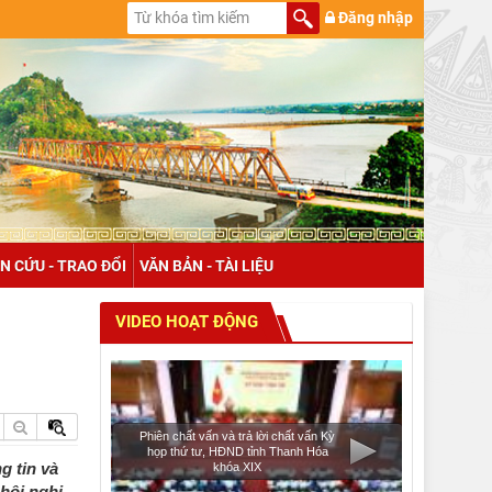
Đăng nhập
N CỨU - TRAO ĐỔI
VĂN BẢN - TÀI LIỆU
VIDEO HOẠT ĐỘNG
Phiên chất vấn và trả lời chất vấn Kỳ
họp thứ tư, HĐND tỉnh Thanh Hóa
g tin và
khóa XIX
hội nghị