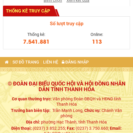
Bình chọn
Xem kết quả
THỐNG KÊ TRUY CẬP
Số lượt truy cập
Thống kê:
Online:
7.541.881
113
SƠ ĐỒ TRANG
LIÊN HỆ
ĐĂNG NHẬP
© ĐOÀN ĐẠI BIỂU QUỐC HỘI VÀ HỘI ĐỒNG NHÂN
DÂN TỈNH THANH HÓA
Cơ quan thường trực:
Văn phòng Đoàn ĐBQH và HĐND tỉnh
Thanh Hóa
Trưởng ban biên tập:
Trần Mạnh Long,
Chức vụ:
Chánh Văn
phòng
Địa chỉ:
phường Hạc Thành, tỉnh Thanh Hóa
Điện thoại:
(0237) 3.852.255;
Fax:
(0237) 3.750.660;
Email: