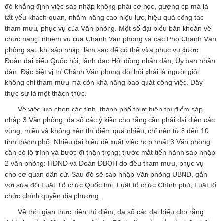
đó khẳng định việc sáp nhập không phải cơ học, gượng ép mà là
tất yếu khách quan, nhằm nâng cao hiệu lực, hiệu quả công tác
tham mưu, phục vụ của Văn phòng. Một số đại biểu băn khoăn về
chức năng, nhiệm vụ của Chánh Văn phòng và các Phó Chánh Văn
phòng sau khi sáp nhập; làm sao để có thể vừa phục vụ được
Đoàn đại biểu Quốc hội, lãnh đạo Hội đồng nhân dân, Ủy ban nhân
dân. Đặc biệt vị trí Chánh Văn phòng đòi hỏi phải là người giỏi
không chỉ tham mưu mà còn khả năng bao quát công việc. Đây
thực sự là một thách thức.
Về việc lựa chọn các tỉnh, thành phố thực hiện thí điểm sáp
nhập 3 Văn phòng, đa số các ý kiến cho rằng cần phải đại diện các
vùng, miền và không nên thí điểm quá nhiều, chỉ nên từ 8 đến 10
tỉnh thành phố. Nhiều đại biểu đề xuất việc hợp nhất 3 Văn phòng
cần có lộ trình và bước đi thận trọng; trước mắt tiến hành sáp nhập
2 văn phòng: HĐND và Đoàn ĐBQH do đều tham mưu, phục vụ
cho cơ quan dân cử. Sau đó sẽ sáp nhập Văn phòng UBND, gắn
với sửa đổi Luật Tổ chức Quốc hội; Luật tổ chức Chính phủ; Luật tổ
chức chính quyền địa phương.
Về thời gian thực hiện thí điểm, đa số các đại biểu cho rằng