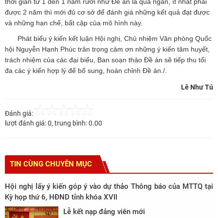
thời gian từ 1 đến 1 năm rưỡi như Đề án là quá ngắn, ít nhất phải
được 2 năm thì mới đủ cơ sở để đánh giá những kết quả đạt được
và những hạn chế, bất cập của mô hình này.
Phát biểu ý kiến kết luận Hội nghị, Chủ nhiệm Văn phòng Quốc
hội Nguyễn Hạnh Phúc trân trọng cảm ơn những ý kiến tâm huyết,
trách nhiệm của các đại biểu, Ban soạn thảo Đề án sẽ tiếp thu tối
đa các ý kiến hợp lý để bổ sung, hoàn chỉnh Đề án./.
Lê Như Tú
Đánh giá:
lượt đánh giá:
0
, trung bình:
0.00
TIN CÙNG CHUYÊN MỤC
Hội nghị lấy ý kiến góp ý vào dự thảo Thông báo của MTTQ tại
Kỳ họp thứ 6, HĐND tỉnh khóa XVII
Lễ kết nạp đảng viên mới