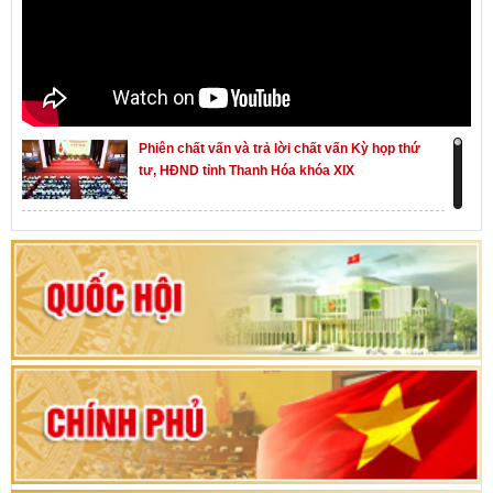
Phiên chất vấn và trả lời chất vấn Kỳ họp thứ
tư, HĐND tỉnh Thanh Hóa khóa XIX
Khai mạc kỳ họp thứ Nhất, Quốc hội khóa XVI
Hướng dẫn quy trình bỏ phiếu bầu cử ĐBQH
khoá XVI và đại biểu HĐND các cấp nhiệm kỳ
2026-2031
80 năm Quốc hội Việt Nam: vì lợi ích Nhân dân,
vì sự phát triển của đất nước
Bộ Chính trị duyệt nội dung Đại hội đại biểu