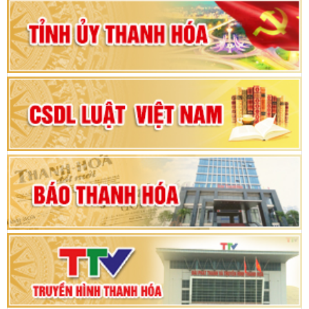
Đảng bộ tỉnh Thanh Hóa lần thứ XX, nhiệm kỳ
2025 - 2030
Đại hội đại biểu Đảng bộ xã Yên Thọ lần thứ I,
nhiệm kỳ 2025 – 2030
Đại hội Đảng bộ xã Yên Ninh lần thứ nhất,
nhiệm kỳ 2025 - 2030
Khai mạc Kỳ họp bất thường lần thứ 9, Quốc
hội khóa XV
Phiên thảo luận Kỳ họp thứ 24, HĐND tỉnh
Thanh Hóa khóa XVIII, nhiệm kỳ 2021 - 2026
Bế mạc Kỳ họp thứ hai bốn, Hội đồng nhân dân
tỉnh khoá XVIII