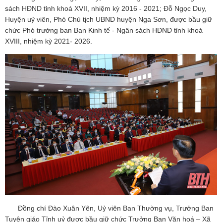
sách HĐND tỉnh khoá XVII, nhiệm kỳ 2016 - 2021; Đỗ Ngọc Duy,
Huyện uỷ viên, Phó Chủ tịch UBND huyện Nga Sơn, được bầu giữ
chức Phó trưởng ban Ban Kinh tế - Ngân sách HĐND tỉnh khoá
XVIII, nhiệm kỳ 2021- 2026.
Đồng chí Đào Xuân Yên, Uỷ viên Ban Thường vụ, Trưởng Ban
Tuyên giáo Tỉnh uỷ được bầu giữ chức Trưởng Ban Văn hoá – Xã