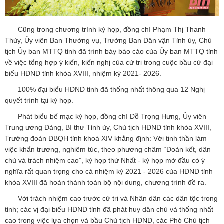
Cũng trong chương trình kỳ họp, đồng chí Phạm Thị Thanh
Thủy, Ủy viên Ban Thường vụ, Trưởng Ban Dân vận Tỉnh ủy, Chủ
tịch Ủy ban MTTQ tỉnh đã trình bày báo cáo của Ủy ban MTTQ tỉnh
về việc tổng hợp ý kiến, kiến nghị của cử tri trong cuộc bầu cử đại
biểu HĐND tỉnh khóa XVIII, nhiệm kỳ 2021- 2026.
100% đại biểu HĐND tỉnh đã thống nhất thông qua 12 Nghị
quyết trình tại kỳ họp.
Phát biểu bế mạc kỳ họp, đồng chí Đỗ Trọng Hưng, Ủy viên
Trung ương Đảng, Bí thư Tỉnh ủy, Chủ tịch HĐND tỉnh khóa XVIII,
Trưởng đoàn ĐBQH tỉnh khoá XIV khẳng định: Với tinh thần làm
việc khẩn trương, nghiêm túc, theo phương châm “Đoàn kết, dân
chủ và trách nhiệm cao”, kỳ họp thứ Nhất - kỳ họp mở đầu có ý
nghĩa rất quan trọng cho cả nhiệm kỳ 2021 - 2026 của HĐND tỉnh
khóa XVIII đã hoàn thành toàn bộ nội dung, chương trình đề ra.
Với trách nhiệm cao trước cử tri và Nhân dân các dân tộc trong
tỉnh; các vị đại biểu HĐND tỉnh đã phát huy dân chủ và thống nhất
cao trong việc lựa chọn và bầu Chủ tịch HĐND, các Phó Chủ tịch