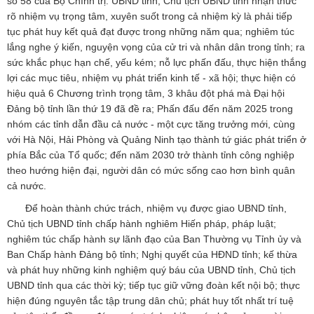
số 58 của Bộ Chính trị. UBND tỉnh, Chủ tịch UBND tỉnh nhận thức
rõ nhiệm vụ trọng tâm, xuyên suốt trong cả nhiệm kỳ là phải tiếp
tục phát huy kết quả đạt được trong những năm qua; nghiêm túc
lắng nghe ý kiến, nguyện vọng của cử tri và nhân dân trong tỉnh; ra
sức khắc phục hạn chế, yếu kém; nỗ lực phấn đấu, thực hiện thắng
lợi các mục tiêu, nhiệm vụ phát triển kinh tế - xã hội; thực hiện có
hiệu quả 6 Chương trình trọng tâm, 3 khâu đột phá mà Đại hội
Đảng bộ tỉnh lần thứ 19 đã đề ra; Phấn đấu đến năm 2025 trong
nhóm các tỉnh dẫn đầu cả nước - một cực tăng trưởng mới, cùng
với Hà Nội, Hải Phòng và Quảng Ninh tạo thành tứ giác phát triển ở
phía Bắc của Tổ quốc; đến năm 2030 trở thành tỉnh công nghiệp
theo hướng hiện đại, người dân có mức sống cao hơn bình quân
cả nước.
Để hoàn thành chức trách, nhiệm vụ được giao UBND tỉnh,
Chủ tịch UBND tỉnh chấp hành nghiêm Hiến pháp, pháp luật;
nghiêm túc chấp hành sự lãnh đạo của Ban Thường vụ Tỉnh ủy và
Ban Chấp hành Đảng bộ tỉnh; Nghị quyết của HĐND tỉnh; kế thừa
và phát huy những kinh nghiệm quý báu của UBND tỉnh, Chủ tịch
UBND tỉnh qua các thời kỳ; tiếp tục giữ vững đoàn kết nội bộ; thực
hiện đúng nguyên tắc tập trung dân chủ; phát huy tốt nhất trí tuệ