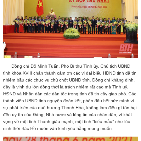
Đồng chí Đỗ Minh Tuấn, Phó Bí thư Tỉnh ủy, Chủ tịch UBND
tỉnh khóa XVIII chân thành cảm ơn các vị đại biểu HĐND tỉnh đã tín
nhiệm bầu các chức vụ chủ chốt UBND tỉnh. Đồng chí khẳng định,
đây là vinh dự lớn đồng thời là trách nhiệm rất cao mà Tỉnh uỷ,
HĐND và Nhân dân các dân tộc trong tỉnh đã tin cậy giao phó. Các
thành viên UBND tỉnh nguyện đoàn kết, phấn đấu hết sức mình vì
sự phát triển của quê hương Thanh Hóa, không làm điều gì tổn hại
đến uy tín của Đảng, Nhà nước và lòng tin của nhân dân, vì khát
vọng về một tỉnh Thanh giàu mạnh, một tỉnh “kiểu mẫu” như lúc
sinh thời Bác Hồ muôn vàn kính yêu hằng mong muốn.