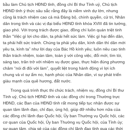
bầu làm Chủ tịch HĐND tỉnh, đồng chí Bí thư Tỉnh uỷ, Chủ tịch
HĐND tỉnh ý thức sâu sắc rằng đây là niềm vinh dự lớn, nhưng
cũng là trách nhiệm cao cả mà Đảng bộ, chính quyền, cử tri, Nhân
dân trong tỉnh và các vị đại biểu HĐND tỉnh khóa XVIII đã tin tưởng,
giao phó. Với trọng trách được giao, đồng chí luôn quán triệt tinh
thần “Việc gì lợi cho dân, ta phải hết sức làm. Việc gì hại đến dân,
ta phải hết sức tránh. Chúng ta phải yêu dân, kính dân thì dân mới
yêu ta, kính ta” như lời dạy của Bác Hồ kính yêu; luôn nêu cao tinh
thần trách nhiệm, toàn tâm, toàn ý với công việc, đổi mới, tìm tòi,
sáng tạo, trăn trở với nhiệm vụ được giao, thực hiện đúng phương
châm “nói đi đôi với làm”, quyết liệt trong hành động vì lợi ích
chung và vì sự ấm no, hạnh phúc của Nhân dân, vì sự phát triển
giàu mạnh của quê hương, đất nước.
Trong quá trình thực thi chức trách, nhiệm vụ, đồng chí Bí thư
Tỉnh uỷ, Chủ tịch HĐND tỉnh và các đồng chí trong Thường trực
HĐND, các Ban của HĐND tỉnh rất mong tiếp tục nhận được sự
quan tâm lãnh đạo, chỉ đạo, ủng hộ, giúp đỡ nhiều hơn nữa của
các đồng chí lãnh đạo Quốc hội, Ủy ban Thường vụ Quốc hội, các
cơ quan của Quốc hội, Ủy ban Thường vụ Quốc hội, của Tỉnh ủy;
sự quan tâm, chia sẻ của các đồng chí lãnh đạo tỉnh qua các thời