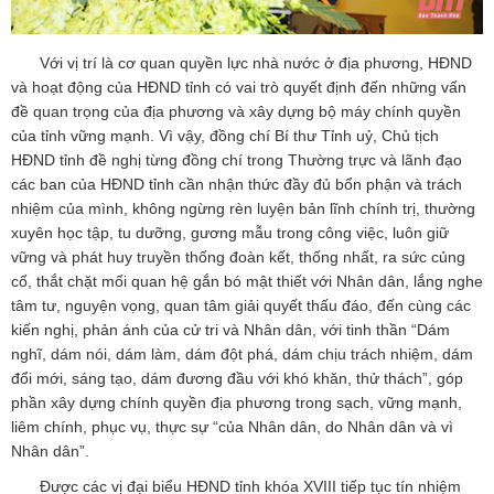
Với vị trí là cơ quan quyền lực nhà nước ở địa phương, HĐND
và hoạt động của HĐND tỉnh có vai trò quyết định đến những vấn
đề quan trọng của địa phương và xây dựng bộ máy chính quyền
của tỉnh vững mạnh. Vì vậy, đồng chí Bí thư Tỉnh uỷ, Chủ tịch
HĐND tỉnh đề nghị từng đồng chí trong Thường trực và lãnh đạo
các ban của HĐND tỉnh cần nhận thức đầy đủ bổn phận và trách
nhiệm của mình, không ngừng rèn luyện bản lĩnh chính trị, thường
xuyên học tập, tu dưỡng, gương mẫu trong công việc, luôn giữ
vững và phát huy truyền thống đoàn kết, thống nhất, ra sức củng
cố, thắt chặt mối quan hệ gắn bó mật thiết với Nhân dân, lắng nghe
tâm tư, nguyện vọng, quan tâm giải quyết thấu đáo, đến cùng các
kiến nghị, phản ánh của cử tri và Nhân dân, với tinh thần “Dám
nghĩ, dám nói, dám làm, dám đột phá, dám chịu trách nhiệm, dám
đổi mới, sáng tạo, dám đương đầu với khó khăn, thử thách”, góp
phần xây dựng chính quyền địa phương trong sạch, vững mạnh,
liêm chính, phục vụ, thực sự “của Nhân dân, do Nhân dân và vì
Nhân dân”.
Được các vị đại biểu HĐND tỉnh khóa XVIII tiếp tục tín nhiệm