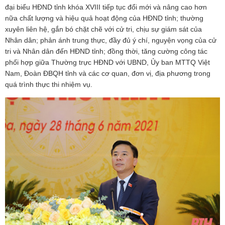
đại biểu HĐND tỉnh khóa XVIII tiếp tục đổi mới và nâng cao hơn
nữa chất lượng và hiệu quả hoạt động của HĐND tỉnh; thường
xuyên liên hệ, gắn bó chặt chẽ với cử tri, chịu sự giám sát của
Nhân dân; phản ánh trung thực, đầy đủ ý chí, nguyện vọng của cử
tri và Nhân dân đến HĐND tỉnh; đồng thời, tăng cường công tác
phối hợp giữa Thường trực HĐND với UBND, Ủy ban MTTQ Việt
Nam, Đoàn ĐBQH tỉnh và các cơ quan, đơn vị, địa phương trong
quá trình thực thi nhiệm vụ.