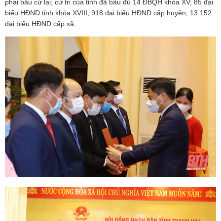
phải bầu cử lại; cử tri của tỉnh đã bầu đủ 14 ĐBQH khóa XV; 85 đại
biểu HĐND tỉnh khóa XVIII; 918 đại biểu HĐND cấp huyện; 13.152
đại biểu HĐND cấp xã.