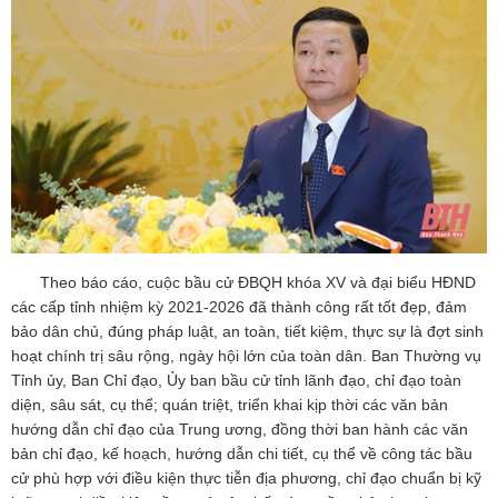
Theo báo cáo, cuộc bầu cử ĐBQH khóa XV và đại biểu HĐND
các cấp tỉnh nhiệm kỳ 2021-2026 đã thành công rất tốt đẹp, đảm
bảo dân chủ, đúng pháp luật, an toàn, tiết kiệm, thực sự là đợt sinh
hoạt chính trị sâu rộng, ngày hội lớn của toàn dân. Ban Thường vụ
Tỉnh ủy, Ban Chỉ đạo, Ủy ban bầu cử tỉnh lãnh đạo, chỉ đạo toàn
diện, sâu sát, cụ thể; quán triệt, triển khai kịp thời các văn bản
hướng dẫn chỉ đạo của Trung ương, đồng thời ban hành các văn
bản chỉ đạo, kế hoạch, hướng dẫn chi tiết, cụ thể về công tác bầu
cử phù hợp với điều kiện thực tiễn địa phương, chỉ đạo chuẩn bị kỹ