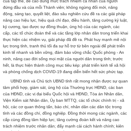
của tập thể, đề cao đúng mức trách nhiệm cá nhân của người
đứng đầu và của mỗi Thành viên; không ngừng đổi mới, năng
động, sáng tạo, quyết liệt, đào sâu nghiên cứu đề ra các giải pháp
nâng cao hiệu lực, hiệu quả chỉ đạo, điều hành, tăng cường kỷ luật,
kỷ cương, tạo được sự đồng thuận, ủng hộ của các ngành, các
cấp, các tổ chức đoàn thể và các tầng lớp nhân dân trong triển khai
thực hiện các nhiệm vụ, giải pháp đã đề ra. Phát huy mạnh mẽ nội
lực trong tỉnh, tranh thủ tối đa sự hỗ trợ từ bên ngoài để phát triển
kinh tế nhanh và bền vững, đảm bảo vững chắc Quốc phòng - An
ninh, nâng cao đời sống mọi mặt của người dân trong tỉnh; trước
hết, là thực hiện thành công mục tiêu kép: phát triển kinh tế xã hội
và phòng chống dịch COVID-19 đang diễn biến hết sức phức tạp.
UBND tỉnh và Chủ tịch UBND tỉnh rất mong nhận được sự quan
tâm phối hợp, giám sát, ủng hộ của Thường trực HĐND, các ban
của HĐND, các vị đại biểu Quốc hội và HĐND, Tòa án Nhân dân,
Viện Kiểm sát Nhân dân, Ủy ban MTTQ, các tổ chức chính trị - xã
hội, các cơ quan thông tấn, báo chí, nhân dân các dân tộc trong
tỉnh và các đồng chí, đồng nghiệp. Đồng thời mong các ngành, các
cấp cùng đồng tâm hiệp lực; tăng cường đoàn kết và nâng cao
trách nhiệm trước nhân dân; đẩy mạnh cải cách hành chính; kiên