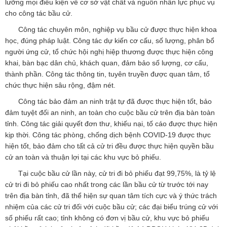
lưỡng mọi điều kiện về cơ sở vật chất và nguồn nhân lực phục vụ
cho công tác bầu cử.
Công tác chuyên môn, nghiệp vụ bầu cử được thực hiện khoa
học, đúng pháp luật. Công tác dự kiến cơ cấu, số lượng, phân bổ
người ứng cử, tổ chức hội nghị hiệp thương được thực hiện công
khai, bàn bạc dân chủ, khách quan, đảm bảo số lượng, cơ cấu,
thành phần. Công tác thông tin, tuyên truyền được quan tâm, tổ
chức thực hiện sâu rộng, đậm nét.
Công tác bảo đảm an ninh trật tự đã được thực hiện tốt, bảo
đảm tuyệt đối an ninh, an toàn cho cuộc bầu cử trên địa bàn toàn
tỉnh. Công tác giải quyết đơn thư, khiếu nại, tố cáo được thực hiện
kịp thời. Công tác phòng, chống dịch bệnh COVID-19 được thực
hiện tốt, bảo đảm cho tất cả cử tri đều được thực hiện quyền bầu
cử an toàn và thuận lợi tại các khu vực bỏ phiếu.
Tại cuộc bầu cử lần này, cử tri đi bỏ phiếu đạt 99,75%, là tỷ lệ
cử tri đi bỏ phiếu cao nhất trong các lần bầu cử từ trước tới nay
trên địa bàn tỉnh, đã thể hiện sự quan tâm tích cực và ý thức trách
nhiệm của các cử tri đối với cuộc bầu cử; các đại biểu trúng cử với
số phiếu rất cao; tỉnh không có đơn vị bầu cử, khu vực bỏ phiếu