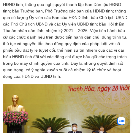
HĐND tỉnh; thông qua nghị quyết thành lập Ban Dân tộc HĐND
tỉnh; bầu Trưởng ban, Phó Trưởng các ban của HĐND tỉnh; thông
qua số lượng Ủy viên các Ban của HĐND tỉnh; bầu Chủ tịch UBND,
các Phó Chủ tịch UBND và các Ủy viên UBND tỉnh; bầu Hội thẩm
Tòa án nhân dân tỉnh, nhiệm kỳ 2021 – 2026. Việc tiến hành bầu
cử các chức danh nêu trên được tiến hành dân chủ, đúng trình tự,
thủ tục và nguyên tắc theo đúng quy định của pháp luật với số
phiếu bầu đạt tỷ lệ tuyệt đối, thể hiện sự tín nhiệm của các vị đại
biểu HĐND tỉnh đối với các đồng chí được bầu giữ các trọng trách
trong bộ máy chính quyền của tỉnh. Đây là những quyết định rất
quan trọng, có ý nghĩa xuyên suốt cả nhiệm kỳ tổ chức và hoạt
động của HĐND và UBND tỉnh.