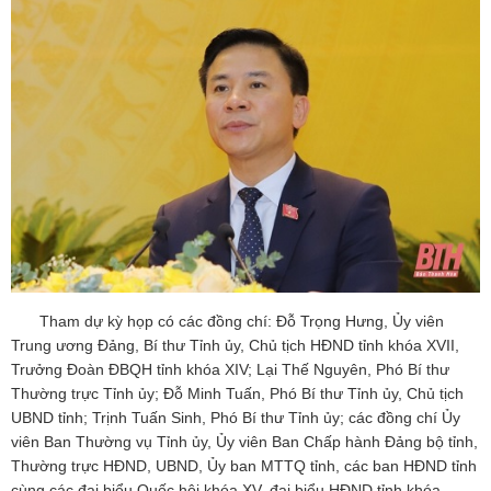
Tham dự kỳ họp có các đồng chí: Đỗ Trọng Hưng, Ủy viên
Trung ương Đảng, Bí thư Tỉnh ủy, Chủ tịch HĐND tỉnh khóa XVII,
Trưởng Đoàn ĐBQH tỉnh khóa XIV; Lại Thế Nguyên, Phó Bí thư
Thường trực Tỉnh ủy; Đỗ Minh Tuấn, Phó Bí thư Tỉnh ủy, Chủ tịch
UBND tỉnh; Trịnh Tuấn Sinh, Phó Bí thư Tỉnh ủy; các đồng chí Ủy
viên Ban Thường vụ Tỉnh ủy, Ủy viên Ban Chấp hành Đảng bộ tỉnh,
Thường trực HĐND, UBND, Ủy ban MTTQ tỉnh, các ban HĐND tỉnh
cùng các đại biểu Quốc hội khóa XV, đại biểu HĐND tỉnh khóa