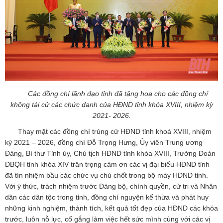
Các đồng chí lãnh đạo tỉnh đã tặng hoa cho các đồng chí
không tái cử các chức danh của HĐND tỉnh khóa XVIII, nhiệm kỳ
2021- 2026.
Thay mặt các đồng chí trúng cử HĐND tỉnh khoá XVIII, nhiệm
kỳ 2021 – 2026, đồng chí Đỗ Trọng Hưng, Ủy viên Trung ương
Đảng, Bí thư Tỉnh ủy, Chủ tịch HĐND tỉnh khóa XVIII, Trưởng Đoàn
ĐBQH tỉnh khóa XIV trân trọng cảm ơn các vị đại biểu HĐND tỉnh
đã tín nhiệm bầu các chức vụ chủ chốt trong bộ máy HĐND tỉnh.
Với ý thức, trách nhiệm trước Đảng bộ, chính quyền, cử tri và Nhân
dân các dân tộc trong tỉnh, đồng chí nguyện kế thừa và phát huy
những kinh nghiệm, thành tích, kết quả tốt đẹp của HĐND các khóa
trước, luôn nỗ lực, cố gắng làm việc hết sức mình cùng với các vị