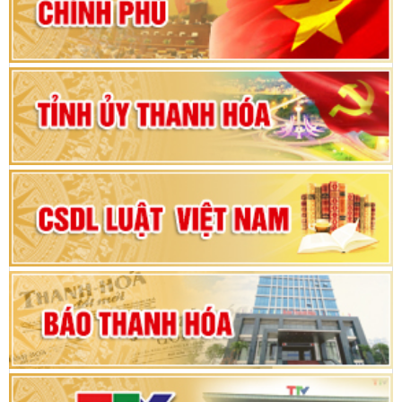
vì sự phát triển của đất nước
Bộ Chính trị duyệt nội dung Đại hội đại biểu
Đảng bộ tỉnh Thanh Hóa lần thứ XX, nhiệm kỳ
2025 - 2030
Đại hội đại biểu Đảng bộ xã Yên Thọ lần thứ I,
nhiệm kỳ 2025 – 2030
Đại hội Đảng bộ xã Yên Ninh lần thứ nhất,
nhiệm kỳ 2025 - 2030
Khai mạc Kỳ họp bất thường lần thứ 9, Quốc
hội khóa XV
Phiên thảo luận Kỳ họp thứ 24, HĐND tỉnh
Thanh Hóa khóa XVIII, nhiệm kỳ 2021 - 2026