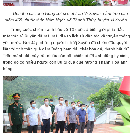
Đền thờ các anh Hùng liệt sĩ mặt trận Vị Xuyên, nằm trên cao
điểm 468, thuộc thôn Nậm Ngặt, xã Thanh Thủy, huyện Vị Xuyên.
Trong cuộc chiến tranh bảo vệ Tổ quốc ở biên giới phía Bắc,
mặt trận Vị Xuyên đã mãi mãi đi vào lịch sử dân tộc về truyền thống
yêu nước. Nơi đây, những người lính Vị Xuyên đã chiến đấu quyết
liệt với tinh thần quả cảm “sống bám đá, chết hóa đá, thành bất tử”.
Trên mảnh đất này, rất nhiều cán bộ, chiến sĩ đã anh dũng hy sinh,
trong đó có nhiều người con ưu tú của quê hương Thanh Hóa anh
hùng.