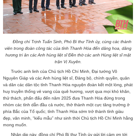
Đồng chí Trịnh Tuấn Sinh, Phó Bí thư Tỉnh ủy, cùng các thành
viên trong đoàn công tác của tỉnh Thanh Hóa đến dâng hoa, dâng
hương tri ân các Anh hùng liệt sĩ Đền thờ các anh Hùng liệt sĩ mặt
trận Vị Xuyên.
Trước anh linh của Chủ tịch Hồ Chí Minh, Đại tướng Võ
Nguyên Giáp và các Anh hùng liệt sĩ, Đảng bộ, chính quyền, quân
và dân các dân tộc tỉnh Thanh Hóa nguyện đoàn kết một lòng, phát
huy truyền thống vẻ vang của quê hương, vượt qua mọi khó khăn,
thử thách, phấn đấu đến năm 2025 đưa Thanh Hóa đứng trong
nhóm các tỉnh dẫn đầu cả nước, thở thành một cực tăng trưởng ở
phía Bắc của Tổ quốc; tỉnh Thanh Hóa sớm trở thành tỉnh giàu
đẹp, văn minh, “kiểu mẫu” như sinh thời Chủ tịch Hồ Chí Minh hằng
mong muốn.
Nhân dịp này, đồng chí Phó Bí thư Tỉnh ủy gửi lời cảm ơn tới