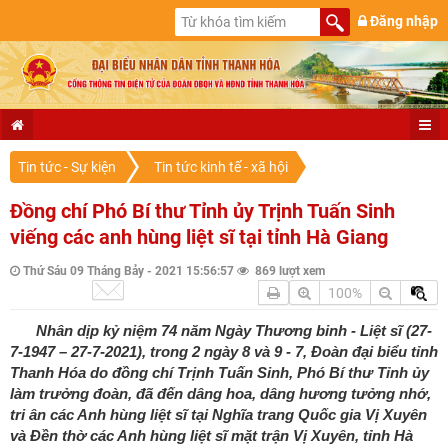
Đăng nhập
Tin tức - Sự kiện
Tin tức kinh tế - xã hội
Đồng chí Phó Bí thư Tỉnh ủy Trịnh Tuấn Sinh
viếng các anh hùng liệt sĩ tại tỉnh Hà Giang
Thứ Sáu 09 Tháng Bảy - 2021 15:56:57
869 lượt xem
100%
Nhân dịp kỷ niệm 74 năm Ngày Thương binh - Liệt sĩ (27-
7-1947 – 27-7-2021), trong 2 ngày 8 và 9 - 7, Đoàn đại biểu tỉnh
Thanh Hóa do đồng chí Trịnh Tuấn Sinh, Phó Bí thư Tỉnh ủy
làm trưởng đoàn, đã đến dâng hoa, dâng hương tưởng nhớ,
tri ân các Anh hùng liệt sĩ tại Nghĩa trang Quốc gia Vị Xuyên
và Đền thờ các Anh hùng liệt sĩ mặt trận Vị Xuyên, tỉnh Hà