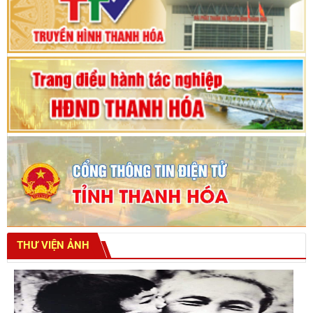
Bế mạc Kỳ họp thứ hai bốn, Hội đồng nhân dân
tỉnh khoá XVIII
THƯ VIỆN ẢNH