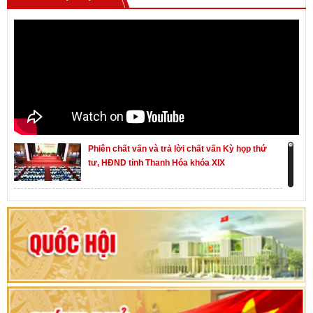
Phiên chất vấn và trả lời chất vấn Kỳ họp thứ
tư, HĐND tỉnh Thanh Hóa khóa XIX
Khai mạc kỳ họp thứ Nhất, Quốc hội khóa XVI
Hướng dẫn quy trình bỏ phiếu bầu cử ĐBQH
khoá XVI và đại biểu HĐND các cấp nhiệm kỳ
2026-2031
80 năm Quốc hội Việt Nam: vì lợi ích Nhân dân,