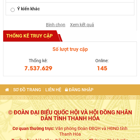
Ý kiến khác
Bình chọn
Xem kết quả
THỐNG KÊ TRUY CẬP
Số lượt truy cập
Thống kê:
Online:
7.537.629
145
SƠ ĐỒ TRANG
LIÊN HỆ
ĐĂNG NHẬP
© ĐOÀN ĐẠI BIỂU QUỐC HỘI VÀ HỘI ĐỒNG NHÂN
DÂN TỈNH THANH HÓA
Cơ quan thường trực:
Văn phòng Đoàn ĐBQH và HĐND tỉnh
Thanh Hóa