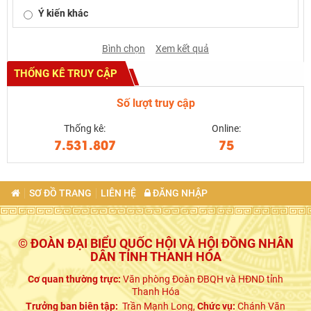
Ý kiến khác
Bình chọn
Xem kết quả
THỐNG KÊ TRUY CẬP
Số lượt truy cập
Thống kê:
Online:
7.531.807
75
SƠ ĐỒ TRANG
LIÊN HỆ
ĐĂNG NHẬP
© ĐOÀN ĐẠI BIỂU QUỐC HỘI VÀ HỘI ĐỒNG NHÂN
DÂN TỈNH THANH HÓA
Cơ quan thường trực:
Văn phòng Đoàn ĐBQH và HĐND tỉnh
Thanh Hóa
Trưởng ban biên tập:
Trần Mạnh Long,
Chức vụ:
Chánh Văn