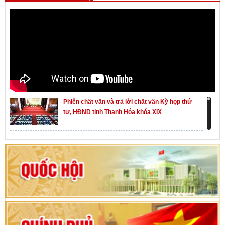
Phiên chất vấn và trả lời chất vấn Kỳ họp thứ
tư, HĐND tỉnh Thanh Hóa khóa XIX
Khai mạc kỳ họp thứ Nhất, Quốc hội khóa XVI
Hướng dẫn quy trình bỏ phiếu bầu cử ĐBQH
khoá XVI và đại biểu HĐND các cấp nhiệm kỳ
2026-2031
80 năm Quốc hội Việt Nam: vì lợi ích Nhân dân,