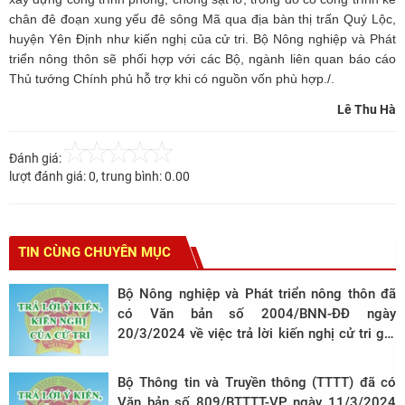
chân đê đoạn xung yếu đê sông Mã qua địa bàn thị trấn Quý Lộc,
huyện Yên Định như kiến nghị của cử tri. Bộ Nông nghiệp và Phát
triển nông thôn sẽ phối hợp với các Bộ, ngành liên quan báo cáo
Thủ tướng Chính phủ hỗ trợ khi có nguồn vốn phù hợp./.
Lê Thu Hà
Đánh giá:
lượt đánh giá:
0
, trung bình:
0.00
TIN CÙNG CHUYÊN MỤC
Bộ Nông nghiệp và Phát triển nông thôn đã
có Văn bản số 2004/BNN-ĐĐ ngày
20/3/2024 về việc trả lời kiến nghị cử tri gửi
đến sau kỳ họp thứ 6, Quốc hội khóa XV
Bộ Thông tin và Truyền thông (TTTT) đã có
Văn bản số 809/BTTTT-VP, ngày 11/3/2024