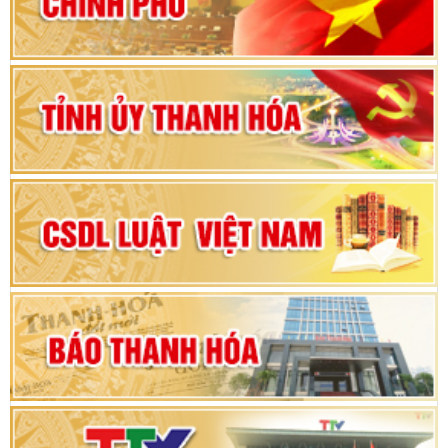
vì sự phát triển của đất nước
Bộ Chính trị duyệt nội dung Đại hội đại biểu
Đảng bộ tỉnh Thanh Hóa lần thứ XX, nhiệm kỳ
2025 - 2030
Đại hội đại biểu Đảng bộ xã Yên Thọ lần thứ I,
nhiệm kỳ 2025 – 2030
Đại hội Đảng bộ xã Yên Ninh lần thứ nhất,
nhiệm kỳ 2025 - 2030
Khai mạc Kỳ họp bất thường lần thứ 9, Quốc
hội khóa XV
Phiên thảo luận Kỳ họp thứ 24, HĐND tỉnh
Thanh Hóa khóa XVIII, nhiệm kỳ 2021 - 2026
Bế mạc Kỳ họp thứ hai bốn, Hội đồng nhân dân