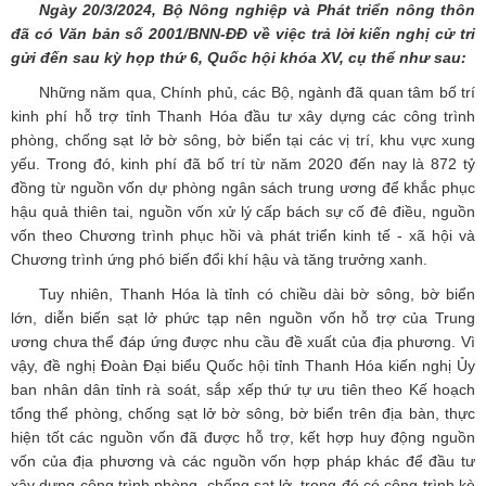
Ngày
20
/
3
/2024, Bộ
Nông nghiệp và Phát triển nông thôn
đã có Văn bản số
2001/BNN-ĐĐ
về việc trả lời kiến nghị cử tri
gửi đến
sau
kỳ họp thứ 6, Quốc hội khóa XV, cụ thể như sau:
Những năm qua, Chính phủ, các Bộ, ngành đã quan tâm bố trí
kinh phí hỗ trợ tỉnh Thanh Hóa đầu tư xây dựng các công trình
phòng, chống sạt lở bờ sông, bờ biển tại các vị trí, khu vực xung
yếu. Trong đó, kinh phí đã bố trí từ năm 2020 đến nay là 872 tỷ
đồng từ nguồn vốn dự phòng ngân sách trung ương để khắc phục
hậu quả thiên tai, nguồn vốn xử lý cấp bách sự cố đê điều, nguồn
vốn theo Chương trình phục hồi và phát triển kinh tế - xã hội và
Chương trình ứng phó biến đổi khí hậu và tăng trưởng xanh.
Tuy nhiên, Thanh Hóa là tỉnh có chiều dài bờ sông, bờ biển
lớn, diễn biến sạt lở phức tạp nên nguồn vốn hỗ trợ của Trung
ương chưa thể đáp ứng được nhu cầu đề xuất của địa phương. Vì
vậy, đề nghị Đoàn Đại biểu Quốc hội tỉnh Thanh Hóa kiến nghị Ủy
ban nhân dân tỉnh rà soát, sắp xếp thứ tự ưu tiên theo Kế hoạch
tổng thể phòng, chống sạt lở bờ sông, bờ biển trên địa bàn, thực
hiện tốt các nguồn vốn đã được hỗ trợ, kết hợp huy động nguồn
vốn của địa phương và các nguồn vốn hợp pháp khác để đầu tư
xây dựng công trình phòng, chống sạt lở, trong đó có công trình kè