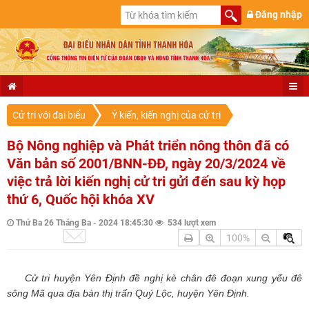
Đăng nhập
Cử tri với đại biểu
Ý kiến, kiến nghị của cử tri
Bộ Nông nghiệp và Phát triển nông thôn đã có
Văn bản số 2001/BNN-ĐĐ, ngày 20/3/2024 về
việc trả lời kiến nghị cử tri gửi đến sau kỳ họp
thứ 6, Quốc hội khóa XV
Thứ Ba 26 Tháng Ba - 2024 18:45:30
534 lượt xem
100%
Cử tri huyện Yên Định đề nghị kè chân đê đoạn xung yếu đê
sông Mã qua địa bàn thị trấn Quý Lộc, huyện Yên Định.