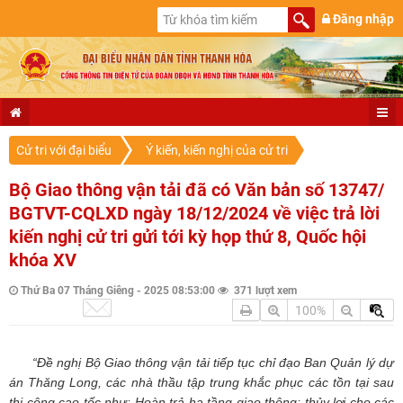
Đăng nhập
Cử tri với đại biểu
Ý kiến, kiến nghị của cử tri
Bộ Giao thông vận tải đã có Văn bản số 13747/
BGTVT-CQLXD ngày 18/12/2024 về việc trả lời
kiến nghị cử tri gửi tới kỳ họp thứ 8, Quốc hội
khóa XV
Thứ Ba 07 Tháng Giêng - 2025 08:53:00
371 lượt xem
100%
“Đề nghị Bộ Giao thông vận tải tiếp tục chỉ đạo Ban Quản lý dự
án Thăng Long, các nhà thầu tập trung khắc phục các tồn tại sau
thi công cao tốc như: Hoàn trả hạ tầng giao thông; thủy lợi cho các