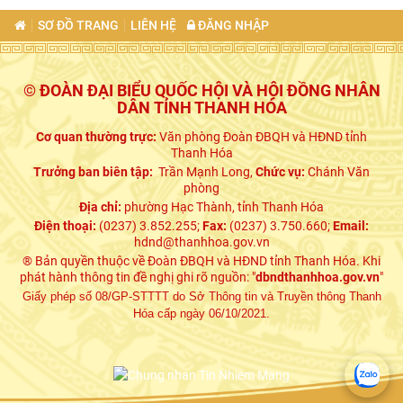
SƠ ĐỒ TRANG
LIÊN HỆ
ĐĂNG NHẬP
© ĐOÀN ĐẠI BIỂU QUỐC HỘI VÀ HỘI ĐỒNG NHÂN
DÂN TỈNH THANH HÓA
Cơ quan thường trực:
Văn phòng Đoàn ĐBQH và HĐND tỉnh
Thanh Hóa
Trưởng ban biên tập:
Trần Mạnh Long,
Chức vụ:
Chánh Văn
phòng
Địa chỉ:
phường Hạc Thành, tỉnh Thanh Hóa
Điện thoại:
(0237) 3.852.255;
Fax:
(0237) 3.750.660;
Email:
hdnd@thanhhoa.gov.vn
® Bản quyền thuộc về Đoàn ĐBQH và HĐND tỉnh Thanh Hóa. Khi
phát hành thông tin đề nghị ghi rõ nguồn: "
dbndthanhhoa.gov.vn
"
Giấy phép số 08/GP-STTTT do Sở Thông tin và Truyền thông Thanh
Hóa cấp ngày 06/10/2021.