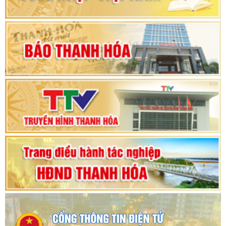
Khai mạc Kỳ họp bất thường lần thứ 9, Quốc
hội khóa XV
Phiên thảo luận Kỳ họp thứ 24, HĐND tỉnh
Thanh Hóa khóa XVIII, nhiệm kỳ 2021 - 2026
Bế mạc Kỳ họp thứ hai bốn, Hội đồng nhân dân
tỉnh khoá XVIII