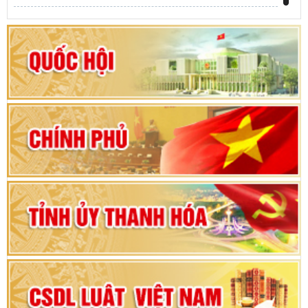
Khai mạc kỳ họp thứ Nhất, Quốc hội khóa XVI
Hướng dẫn quy trình bỏ phiếu bầu cử ĐBQH
khoá XVI và đại biểu HĐND các cấp nhiệm kỳ
2026-2031
80 năm Quốc hội Việt Nam: vì lợi ích Nhân dân,
vì sự phát triển của đất nước
Bộ Chính trị duyệt nội dung Đại hội đại biểu
Đảng bộ tỉnh Thanh Hóa lần thứ XX, nhiệm kỳ
2025 - 2030
Đại hội đại biểu Đảng bộ xã Yên Thọ lần thứ I,
nhiệm kỳ 2025 – 2030
Đại hội Đảng bộ xã Yên Ninh lần thứ nhất,
nhiệm kỳ 2025 - 2030