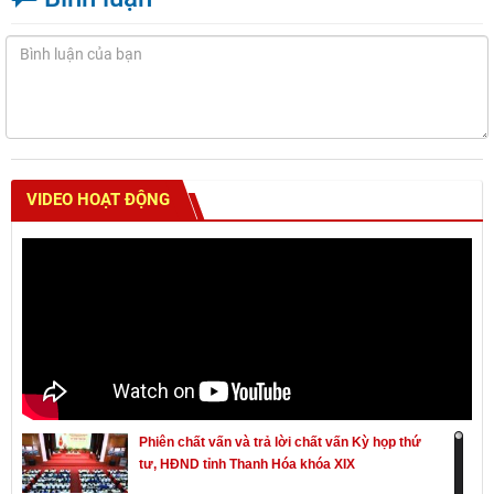
VIDEO HOẠT ĐỘNG
Phiên chất vấn và trả lời chất vấn Kỳ họp thứ
tư, HĐND tỉnh Thanh Hóa khóa XIX