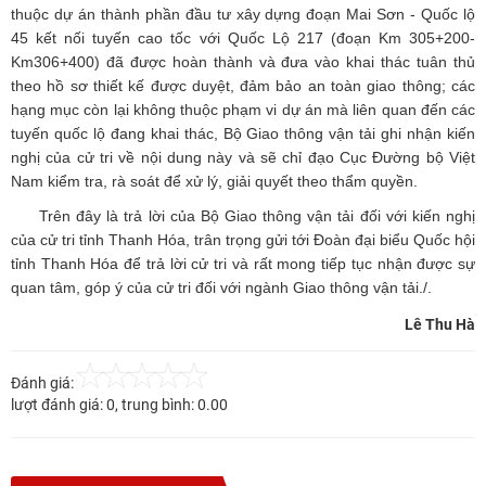
thuộc dự án thành phần đầu tư xây dựng đoạn Mai Sơn - Quốc lộ
45 kết nối tuyến cao tốc với Quốc Lộ 217 (đoạn Km 305+200-
Km306+400) đã được hoàn thành và đưa vào khai thác tuân thủ
theo hồ sơ thiết kế được duyệt, đảm bảo an toàn giao thông; các
hạng mục còn lại không thuộc phạm vi dự án mà liên quan đến các
tuyến quốc lộ đang khai thác, Bộ Giao thông vận tải ghi nhận kiến
nghị của cử tri về nội dung này và sẽ chỉ đạo Cục Đường bộ Việt
Nam kiểm tra, rà soát để xử lý, giải quyết theo thẩm quyền.
Trên đây là trả lời của Bộ Giao thông vận tải đối với kiến nghị
của cử tri tỉnh Thanh Hóa, trân trọng gửi tới Đoàn đại biểu Quốc hội
tỉnh Thanh Hóa để trả lời cử tri và rất mong tiếp tục nhận được sự
quan tâm, góp ý của cử tri đối với ngành Giao thông vận tải./.
Lê Thu Hà
Đánh giá:
lượt đánh giá:
0
, trung bình:
0.00