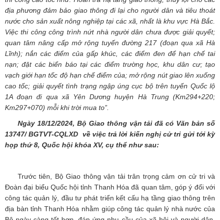
địa phương đảm bảo giao thông đi lại cho người dân và tiêu thoát
nước cho sản xuất nông nghiệp tại các xã, nhất là khu vực Hà Bắc.
Việc thi công công trình nứt nhà người dân chưa được giải quyết;
quan tâm nâng cấp mở rộng tuyến đường 217 (đoạn qua xã Hà
Lĩnh); nắn các điểm của gấp khúc, các điểm đen để hạn chế tai
nạn; đặt các biển báo tại các điểm trường học, khu dân cư; tạo
vạch giới hạn tốc độ hạn chế điểm của; mở rộng nút giao lên xuống
cao tốc; giải quyết tình trạng ngập úng cục bộ trên tuyến Quốc lộ
1A đoạn đi qua xã Yên Dương huyện Hà Trung (Km294+220;
Km297+070) mỗi khi trời mua to”.
Ngày
18/12/2024
,
Bộ
Giao thông vận tải
đã có Văn bản số
13747/ BGTVT-CQLXD
về việc trả lời kiến nghị cử tri gửi tới kỳ
họp th
ứ 8
, Quốc hội khóa XV, cụ thể như sau
:
Trước tiên, Bộ Giao thông vận tải trân trọng cảm ơn cử tri và
Đoàn đại biểu Quốc hội tỉnh Thanh Hóa đã quan tâm, góp ý đối với
công tác quản lý, đầu tư phát triển kết cấu hạ tầng giao thông trên
địa bàn tỉnh Thanh Hóa nhằm giúp công tác quản lý nhà nước của
Bộ ngày càng tốt hơn, đáp ứng nhu cầu của xã hội và người dân.