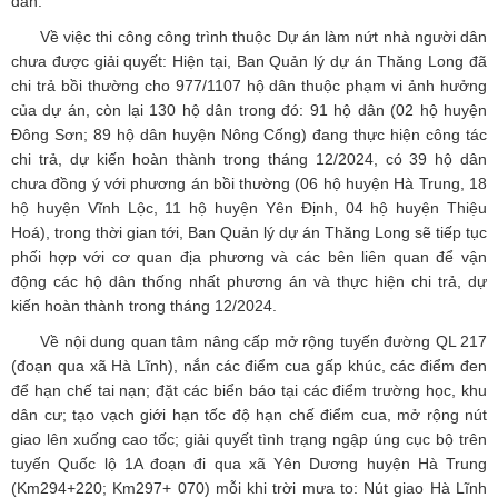
dân.
Về việc thi công công trình thuộc Dự án làm nứt nhà người dân
chưa được giải quyết: Hiện tại, Ban Quản lý dự án Thăng Long đã
chi trả bồi thường cho 977/1107 hộ dân thuộc phạm vi ảnh hưởng
của dự án, còn lại 130 hộ dân trong đó: 91 hộ dân (02 hộ huyện
Đông Sơn; 89 hộ dân huyện Nông Cống) đang thực hiện công tác
chi trả, dự kiến hoàn thành trong tháng 12/2024, có 39 hộ dân
chưa đồng ý với phương án bồi thường (06 hộ huyện Hà Trung, 18
hộ huyện Vĩnh Lộc, 11 hộ huyện Yên Định, 04 hộ huyện Thiệu
Hoá), trong thời gian tới, Ban Quản lý dự án Thăng Long sẽ tiếp tục
phối hợp với cơ quan địa phương và các bên liên quan để vận
động các hộ dân thống nhất phương án và thực hiện chi trả, dự
kiến hoàn thành trong tháng 12/2024.
Về nội dung quan tâm nâng cấp mở rộng tuyến đường QL 217
(đoạn qua xã Hà Lĩnh), nắn các điểm cua gấp khúc, các điểm đen
để hạn chế tai nạn; đặt các biển báo tại các điểm trường học, khu
dân cư; tạo vạch giới hạn tốc độ hạn chế điểm cua, mở rộng nút
giao lên xuống cao tốc; giải quyết tình trạng ngập úng cục bộ trên
tuyến Quốc lộ 1A đoạn đi qua xã Yên Dương huyện Hà Trung
(Km294+220; Km297+ 070) mỗi khi trời mưa to: Nút giao Hà Lĩnh