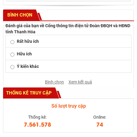
BÌNH CHỌN
Đánh giá của bạn về Cổng thông tin điện tử Đoàn ĐBQH và HĐND
tỉnh Thanh Hóa
Rất hữu ích
Hữu ích
Ý kiến khác
Bình chọn
Xem kết quả
THỐNG KÊ TRUY CẬP
Số lượt truy cập
Thống kê:
Online:
7.561.578
74