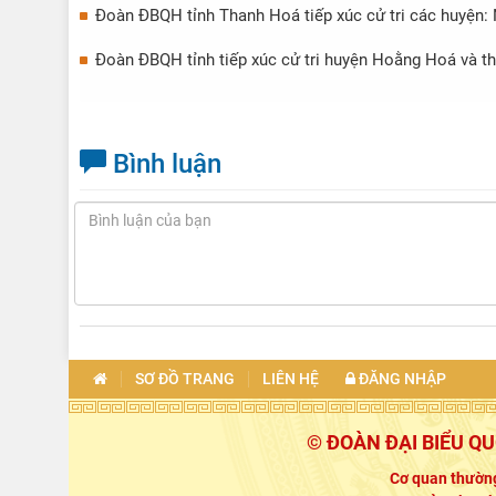
Đoàn ĐBQH tỉnh Thanh Hoá tiếp xúc cử tri các huyện: 
Đoàn ĐBQH tỉnh tiếp xúc cử tri huyện Hoằng Hoá và th
Bình luận
SƠ ĐỒ TRANG
LIÊN HỆ
ĐĂNG NHẬP
© ĐOÀN ĐẠI BIỂU Q
Cơ quan thường