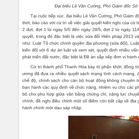
Đại biểu Lê Văn Cường, Phó Giám đốc Sở Y
Tại cuộc tiếp xúc, đại biểu Lê Văn Cường, Phó Giám đ
thời, báo cáo với cử tri về việc giải quyết kiến nghị của cử
2 đợt, đợt 1 từ ngày 5/5 đến ngày 28/5; đợt 2 từ ngày 11/
quyết, trong đó đặc biệt là việc sửa đổi Hiến pháp 2013 và
như: Luật Tổ chức chính quyền địa phương (sửa đổi), Luật 
kiến đối với 6 dự án luật và xem xét, quyết định nhiều vấn
phát triển đất nước, đặc biệt là Đề án sắp xếp đơn vị hành
Cử tri thành phố Thanh Hóa bày tỏ phấn khởi, đồng tìn
ương đã đưa ra nhiều quyết sách mang tính cách mạng, độ
chế độ, chính sách cho cán bộ hoạt động không chuyên tr
ban hành các quy định về chức năng, nhiệm vụ cho các p
bộ cho phù hợp giữa văn bằng chứng chỉ, năng lực chuyên
chính; đề nghị điều chỉnh một số điểm còn bất cập về địa g
hành chính mới dau sáp nhập.