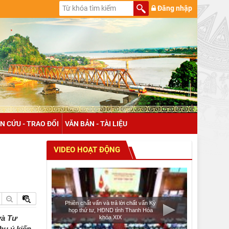
Đăng nhập
N CỨU - TRAO ĐỔI
VĂN BẢN - TÀI LIỆU
VIDEO HOẠT ĐỘNG
Phiên chất vấn và trả lời chất vấn Kỳ
họp thứ tư, HĐND tỉnh Thanh Hóa
và Tư
khóa XIX
hu ý kiến