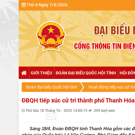
Thứ 6 Ngày 7/8/2026
GIỚI THIỆU
ĐOÀN ĐẠI BIỂU QUỐC HỘI TỈNH
HỘI ĐỒ
Đoàn đại biểu Quốc hội tỉnh
Hoạt động tiếp xúc cử tri
ĐBQH tiếp xúc cử tri thành phố Thanh Hóa
Thứ Sáu 18 Tháng Tư - 2025 14:00:15
359 lượt xem
Sáng 18/4, Đoàn ĐBQH tỉnh Thanh Hóa gồm các đại
pháp của Quốc hội; Lê Văn Cường, Phó Giám đốc Sở Y 