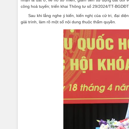
nhận là đất ở; về hồ sơ miễn, giảm tiền sử dụng đất đối 
công hoả tuyến; triển khai Thông tư số 29/2024/TT-BGDĐT
Sau khi lắng nghe ý kiến, kiến nghị của cử tri, đại d
giải trình, làm rõ một số nội dung thuộc thẩm quyền.