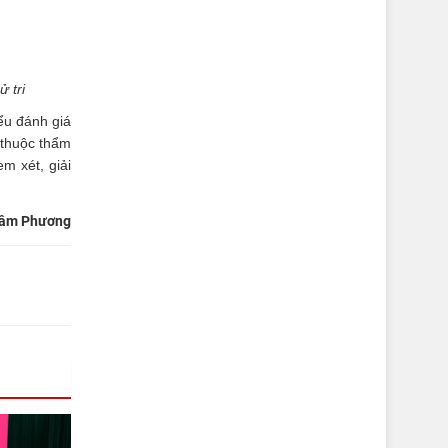
 tri
ểu đánh giá
 thuộc thẩm
m xét, giải
âm Phương