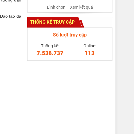
i tượng dân
Bình chọn
Xem kết quả
 Đào tạo đã
THỐNG KÊ TRUY CẬP
Số lượt truy cập
Thống kê:
Online:
7.538.737
113