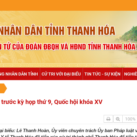
NULL
NG NHÂN DÂN TỈNH
CỬ TRI VỚI ĐẠI BIỂU
TIN TỨC - SỰ KIỆN
NGHIÊ
 trước kỳ họp thứ 9, Quốc hội khóa XV
100%
 biểu: Lê Thanh Hoàn, Ủy viên chuyên trách Ủy ban Pháp luật 
tế Thanh Hóa đã tiếp xúc cử tri thành phố Thanh Hóa để tiếp t