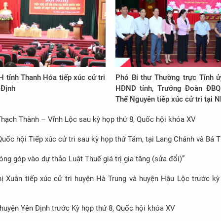
tỉnh Thanh Hóa tiếp xúc cử tri
Phó Bí thư Thường trực Tỉnh ủy
 Định
HĐND tỉnh, Trưởng Đoàn ĐBQH
Thế Nguyên tiếp xúc cử tri tại 
Thạch Thành – Vĩnh Lộc sau kỳ họp thứ 8, Quốc hội khóa XV
uốc hội Tiếp xúc cử tri sau kỳ họp thứ Tám, tại Lang Chánh và Bá 
óng góp vào dự thảo Luật Thuế giá trị gia tăng (sửa đổi)”
 Xuân tiếp xúc cử tri huyện Hà Trung và huyện Hậu Lộc trước kỳ 
 huyện Yên Định trước Kỳ họp thứ 8, Quốc hội khóa XV