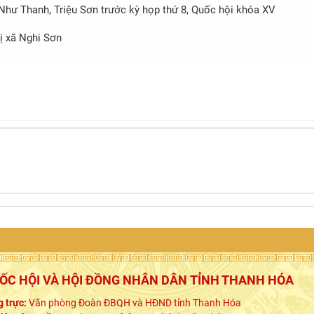
Như Thanh, Triệu Sơn trước kỳ họp thứ 8, Quốc hội khóa XV
ị xã Nghi Sơn
UỐC HỘI VÀ HỘI ĐỒNG NHÂN DÂN TỈNH THANH HÓA
 trực:
Văn phòng Đoàn ĐBQH và HĐND tỉnh Thanh Hóa