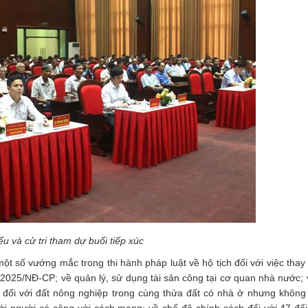
ểu và cử tri tham dự buổi tiếp xúc
t số vướng mắc trong thi hành pháp luật về hộ tịch đối với việc thay 
07/2025/NĐ-CP; về quản lý, sử dụng tài sản công tại cơ quan nhà nước; 
ợ đối với đất nông nghiệp trong cùng thửa đất có nhà ở nhưng khôn