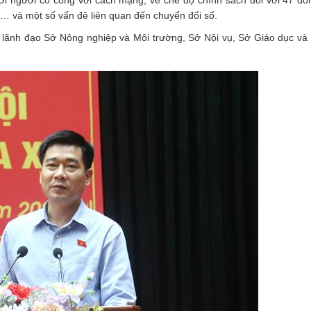
với người có công với cách mạng; về chế độ chính sách đối với 47 đố
… và một số vấn đê liên quan đến chuyển đổi số.
iện lãnh đạo Sở Nông nghiệp và Môi trường, Sở Nội vụ, Sở Giáo dục và