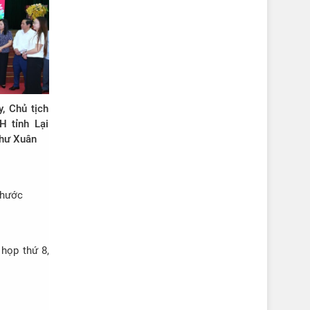
, Chủ tịch
 tỉnh Lại
Như Xuân
Thước
họp thứ 8,