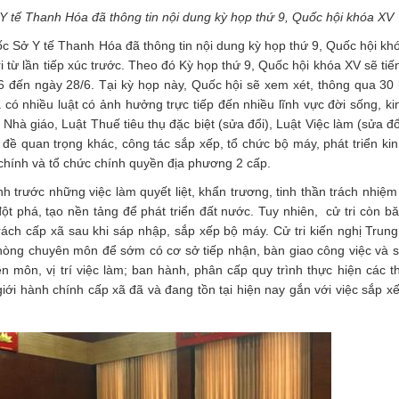
 tế Thanh Hóa đã thông tin nội dung kỳ họp thứ 9, Quốc hội khóa XV
ốc Sở Y tế Thanh Hóa đã thông tin nội dung kỳ họp thứ 9, Quốc hội kh
 tri từ lần tiếp xúc trước. Theo đó Kỳ họp thứ 9, Quốc hội khóa XV sẽ ti
6 đến ngày 28/6. Tại kỳ họp này, Quốc hội sẽ xem xét, thông qua 30 l
 có nhiều luật có ảnh hưởng trực tiếp đến nhiều lĩnh vực đời sống, ki
Nhà giáo, Luật Thuế tiêu thụ đặc biệt (sửa đổi), Luật Việc làm (sửa đổ
 đề quan trọng khác, công tác sắp xếp, tổ chức bộ máy, phát triển kin
 chính và tổ chức chính quyền địa phương 2 cấp.
h trước những việc làm quyết liệt, khẩn trương, tinh thần trách nhiệm
t phá, tạo nền tảng để phát triển đất nước. Tuy nhiên, cử tri còn b
ách cấp xã sau khi sáp nhập, sắp xếp bộ máy. Cử tri kiến nghị Tru
hòng chuyên môn để sớm có cơ sở tiếp nhận, bàn giao công việc và 
 môn, vị trí việc làm; ban hành, phân cấp quy trình thực hiện các t
iới hành chính cấp xã đã và đang tồn tại hiện nay gắn với việc sắp xế