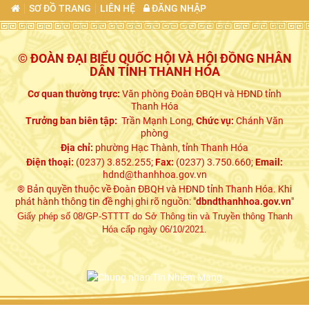
SƠ ĐỒ TRANG
LIÊN HỆ
ĐĂNG NHẬP
© ĐOÀN ĐẠI BIỂU QUỐC HỘI VÀ HỘI ĐỒNG NHÂN
DÂN TỈNH THANH HÓA
Cơ quan thường trực:
Văn phòng Đoàn ĐBQH và HĐND tỉnh
Thanh Hóa
Trưởng ban biên tập:
Trần Mạnh Long,
Chức vụ:
Chánh Văn
phòng
Địa chỉ:
phường Hạc Thành, tỉnh Thanh Hóa
Điện thoại:
(0237) 3.852.255;
Fax:
(0237) 3.750.660;
Email:
hdnd@thanhhoa.gov.vn
® Bản quyền thuộc về Đoàn ĐBQH và HĐND tỉnh Thanh Hóa. Khi
phát hành thông tin đề nghị ghi rõ nguồn: "
dbndthanhhoa.gov.vn
"
Giấy phép số 08/GP-STTTT do Sở Thông tin và Truyền thông Thanh
Hóa cấp ngày 06/10/2021.