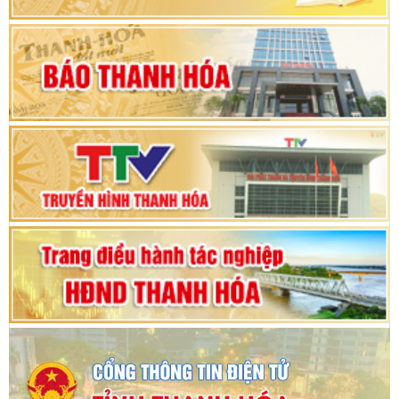
Khai mạc Kỳ họp bất thường lần thứ 9, Quốc
hội khóa XV
Phiên thảo luận Kỳ họp thứ 24, HĐND tỉnh
Thanh Hóa khóa XVIII, nhiệm kỳ 2021 - 2026
Bế mạc Kỳ họp thứ hai bốn, Hội đồng nhân dân
tỉnh khoá XVIII