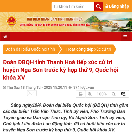
Đăng nhập
Đoàn đại biểu Quốc hội tỉnh
Hoạt động tiếp xúc cử tri
Đoàn ĐBQH tỉnh Thanh Hoá tiếp xúc cử tri
huyện Nga Sơn trước kỳ họp thứ 9, Quốc hội
khóa XV
Thứ Sáu 18 Tháng Tư - 2025 15:20:11
374 lượt xem
100%
Sáng ngày18/4, Đoàn đại biểu Quốc hội (ĐBQH) tỉnh gồm
các đại biểu: Trần Văn Thức, Tỉnh uỷ viên, Phó Trưởng Ban
Tuyên giáo và Dân vận Tỉnh uỷ; Võ Mạnh Sơn, Tỉnh uỷ viên,
Chủ tịch Liên đoàn Lao động tỉnh, đã có buổi tiếp xúc cử tri
huyện Nga Sơn trước kỳ họp thứ 9, Quốc hội khóa XV.