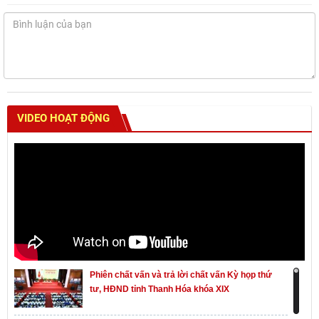
VIDEO HOẠT ĐỘNG
Phiên chất vấn và trả lời chất vấn Kỳ họp thứ
tư, HĐND tỉnh Thanh Hóa khóa XIX