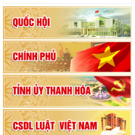
Khai mạc kỳ họp thứ Nhất, Quốc hội khóa XVI
Hướng dẫn quy trình bỏ phiếu bầu cử ĐBQH
khoá XVI và đại biểu HĐND các cấp nhiệm kỳ
2026-2031
80 năm Quốc hội Việt Nam: vì lợi ích Nhân dân,
vì sự phát triển của đất nước
Bộ Chính trị duyệt nội dung Đại hội đại biểu
Đảng bộ tỉnh Thanh Hóa lần thứ XX, nhiệm kỳ
2025 - 2030
Đại hội đại biểu Đảng bộ xã Yên Thọ lần thứ I,
nhiệm kỳ 2025 – 2030
Đại hội Đảng bộ xã Yên Ninh lần thứ nhất,
nhiệm kỳ 2025 - 2030