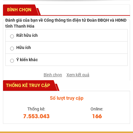
BÌNH CHỌN
Đánh giá của bạn về Cổng thông tin điện tử Đoàn ĐBQH và HĐND
tỉnh Thanh Hóa
Rất hữu ích
Hữu ích
Ý kiến khác
Bình chọn
Xem kết quả
THỐNG KÊ TRUY CẬP
Số lượt truy cập
Thống kê:
Online:
7.553.043
166