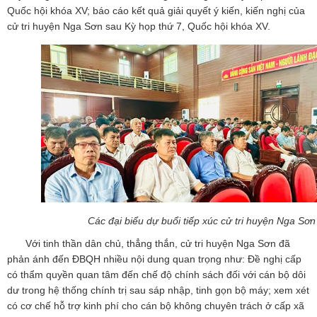
Quốc hội khóa XV; báo cáo kết quả giải quyết ý kiến, kiến nghị của
cử tri huyện Nga Sơn sau Kỳ họp thứ 7, Quốc hội khóa XV.
Các đại biểu dự buổi tiếp xúc cử tri huyện Nga Sơn
Với tinh thần dân chủ, thẳng thắn, cử tri huyện Nga Sơn đã
phản ánh đến ĐBQH nhiều nội dung quan trọng như: Đề nghị cấp
có thẩm quyền quan tâm đến chế độ chính sách đối với cán bộ dôi
dư trong hệ thống chính trị sau sáp nhập, tinh gọn bộ máy; xem xét
có cơ chế hỗ trợ kinh phí cho cán bộ không chuyên trách ở cấp xã