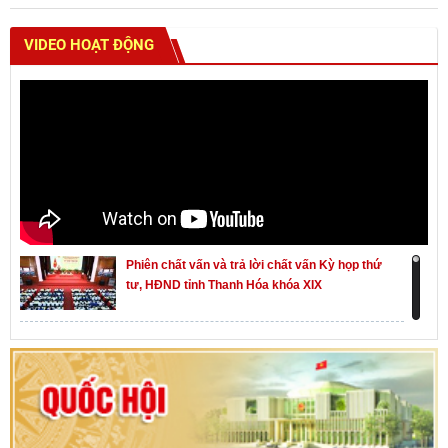
VIDEO HOẠT ĐỘNG
Phiên chất vấn và trả lời chất vấn Kỳ họp thứ
tư, HĐND tỉnh Thanh Hóa khóa XIX
Khai mạc kỳ họp thứ Nhất, Quốc hội khóa XVI
Hướng dẫn quy trình bỏ phiếu bầu cử ĐBQH
khoá XVI và đại biểu HĐND các cấp nhiệm kỳ