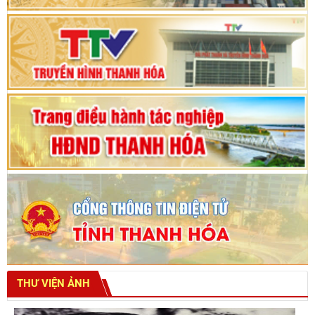
Thanh Hóa khóa XVIII, nhiệm kỳ 2021 - 2026
Bế mạc Kỳ họp thứ hai bốn, Hội đồng nhân dân
tỉnh khoá XVIII
THƯ VIỆN ẢNH