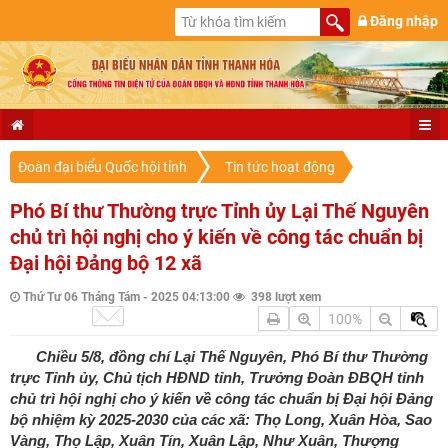
Đăng nhập
Đoàn đại biểu Quốc hội tỉnh
Tin tức hoạt động
Phó Bí thư Thường trực Tỉnh ủy Lại Thế Nguyên
chủ trì hội nghị cho ý kiến về công tác chuẩn bị
Đại hội Đảng bộ 12 xã
Thứ Tư 06 Tháng Tám - 2025 04:13:00
398 lượt xem
100%
Chiều 5/8, đồng chí Lại Thế Nguyên, Phó Bí thư Thường
trực Tỉnh ủy, Chủ tịch HĐND tỉnh, Trưởng Đoàn ĐBQH tỉnh
chủ trì hội nghị cho ý kiến về công tác chuẩn bị Đại hội Đảng
bộ nhiệm kỳ 2025-2030 của các xã: Thọ Long, Xuân Hòa, Sao
Vàng, Thọ Lập, Xuân Tín, Xuân Lập, Như Xuân, Thượng