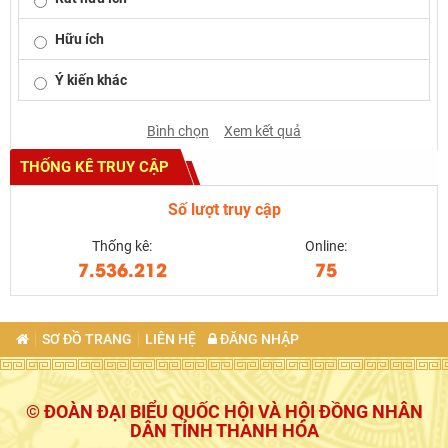
Hữu ích
Ý kiến khác
Bình chọn
Xem kết quả
THỐNG KÊ TRUY CẬP
Số lượt truy cập
Thống kê:
Online:
7.536.212
75
SƠ ĐỒ TRANG
LIÊN HỆ
ĐĂNG NHẬP
© ĐOÀN ĐẠI BIỂU QUỐC HỘI VÀ HỘI ĐỒNG NHÂN
DÂN TỈNH THANH HÓA