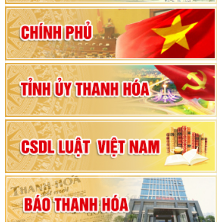
2026-2031
80 năm Quốc hội Việt Nam: vì lợi ích Nhân dân,
vì sự phát triển của đất nước
Bộ Chính trị duyệt nội dung Đại hội đại biểu
Đảng bộ tỉnh Thanh Hóa lần thứ XX, nhiệm kỳ
2025 - 2030
Đại hội đại biểu Đảng bộ xã Yên Thọ lần thứ I,
nhiệm kỳ 2025 – 2030
Đại hội Đảng bộ xã Yên Ninh lần thứ nhất,
nhiệm kỳ 2025 - 2030
Khai mạc Kỳ họp bất thường lần thứ 9, Quốc
hội khóa XV
Phiên thảo luận Kỳ họp thứ 24, HĐND tỉnh