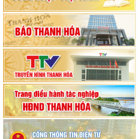
Khai mạc Kỳ họp bất thường lần thứ 9, Quốc
hội khóa XV
Phiên thảo luận Kỳ họp thứ 24, HĐND tỉnh
Thanh Hóa khóa XVIII, nhiệm kỳ 2021 - 2026
Bế mạc Kỳ họp thứ hai bốn, Hội đồng nhân dân
tỉnh khoá XVIII