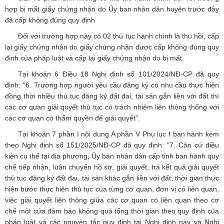
hợp bị mất giấy chứng nhận do Ủy ban nhân dân huyện trước đây
đã cấp không đúng quy định
Đối với trường hợp này có 02 thủ tục hành chính là thu hồi, cấp
lại giấy chứng nhận do giấy chứng nhận được cấp không đúng quy
định của pháp luật và cấp lại giấy chứng nhận do bị mất.
Tại khoản 6 Điều 18 Nghị định số 101/2024/NĐ-CP đã quy
định: "6. Trường hợp người yêu cầu đăng ký có nhu cầu thực hiện
đồng thời nhiều thủ tục đăng ký đất đai, tài sản gắn liền với đất thì
các cơ quan giải quyết thủ tục có trách nhiệm liên thông thống với
các cơ quan có thẩm quyền để giải quyết".
Tại khoản 7 phần I nội dung A phần V Phụ lục I ban hành kèm
theo Nghị định số 151/2025/NĐ-CP đã quy định: "7. Căn cứ điều
kiện cụ thể tại địa phương, Ủy ban nhân dân cấp tỉnh ban hành quy
chế tiếp nhận, luân chuyển hồ sơ, giải quyết, trả kết quả giải quyết
thủ tục đăng ký đất đai, tài sản khác gắn liền với đất, thời gian thực
hiện bước thực hiện thủ tục của từng cơ quan, đơn vị có liên quan,
việc giải quyết liên thông giữa các cơ quan có liên quan theo cơ
chế một cửa đảm bảo không quá tổng thời gian theo quy định của
pháp luật và các nguyên tắc quy định tại Nghị định này và Nghị