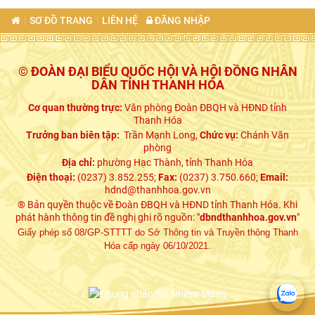
SƠ ĐỒ TRANG
LIÊN HỆ
ĐĂNG NHẬP
© ĐOÀN ĐẠI BIỂU QUỐC HỘI VÀ HỘI ĐỒNG NHÂN
DÂN TỈNH THANH HÓA
Cơ quan thường trực:
Văn phòng Đoàn ĐBQH và HĐND tỉnh
Thanh Hóa
Trưởng ban biên tập:
Trần Mạnh Long,
Chức vụ:
Chánh Văn
phòng
Địa chỉ:
phường Hạc Thành, tỉnh Thanh Hóa
Điện thoại:
(0237) 3.852.255;
Fax:
(0237) 3.750.660;
Email:
hdnd@thanhhoa.gov.vn
® Bản quyền thuộc về Đoàn ĐBQH và HĐND tỉnh Thanh Hóa. Khi
phát hành thông tin đề nghị ghi rõ nguồn: "
dbndthanhhoa.gov.vn
"
Giấy phép số 08/GP-STTTT do Sở Thông tin và Truyền thông Thanh
Hóa cấp ngày 06/10/2021.