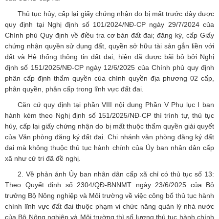
Thủ tục hủy, cấp lại giấy chứng nhận do bị mất trước đây được
quy định tại Nghị định số 101/2024/NĐ-CP ngày 29/7/2024 của
Chính phủ Quy định về điều tra cơ bản đất đai; đăng ký, cấp Giấy
chứng nhận quyền sử dụng đất, quyền sở hữu tài sản gắn liền với
đất và Hệ thống thông tin đất đai, hiện đã được bãi bỏ bởi Nghị
định số 151/2025/NĐ-CP ngày 12/6/2025 của Chính phủ quy định
phân cấp định thẩm quyền của chính quyền địa phương 02 cấp,
phân quyền, phân cấp trong lĩnh vực đất đai.
Căn cứ quy định tại phần VIII nội dung Phần V Phụ lục I ban
hành kèm theo Nghị định số 151/2025/NĐ-CP thì trình tự, thủ tục
hủy, cấp lại giấy chứng nhận do bị mất thuộc thẩm quyền giải quyết
của Văn phòng đăng ký đất đai. Chi nhánh văn phòng đăng ký đất
đai mà không thuộc thủ tục hành chính của Ủy ban nhân dân cấp
xã như cử tri đã đề nghị.
2. Về phản ánh Ủy ban nhân dân cấp xã chỉ có thủ tục số 13:
Theo Quyết định số 2304/QĐ-BNNMT ngày 23/6/2025 của Bộ
trưởng Bộ Nông nghiệp và Môi trường về việc công bố thủ tục hành
chính lĩnh vực đất đai thuộc phạm vi chức năng quản lý nhà nước
của Bộ Nông nghiệp và Môi trường thì số lượng thủ tục hành chính