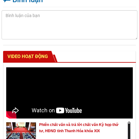
VIDEO HOẠT ĐỘNG
Phiên chất vấn và trả lời chất vấn Kỳ họp thứ
tư, HĐND tỉnh Thanh Hóa khóa XIX