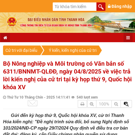
Đăng nhập
Cử tri với đại biểu
Ý kiến, kiến nghị của cử tri
Bộ Nông nghiệp và Môi trường có Văn bản số
6311/BNNMT-QLĐĐ, ngày 04/8/2025 về việc trả
lời kiến nghị của cử tri tại kỳ họp thứ 9, Quốc hội
khóa XV
Thứ Tư 10 Tháng Chín - 2025 14:11:41
540 lượt xem
100%
Gửi đến kỳ họp thứ 9, Quốc hội khóa XV, cử tri Thanh
Hóa kiến nghị: "Đề nghị trình sửa đổi, bổ sung Nghị định số
101/2024/NĐ-CP ngày 29/7/2024 Quy định về điều tra cơ bản
đất đai; đăng ký, cấp Giấy chứng nhận quyền sử dụng