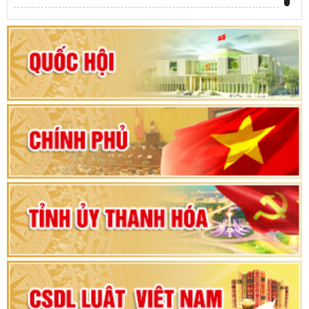
Khai mạc kỳ họp thứ Nhất, Quốc hội khóa XVI
Hướng dẫn quy trình bỏ phiếu bầu cử ĐBQH
khoá XVI và đại biểu HĐND các cấp nhiệm kỳ
2026-2031
80 năm Quốc hội Việt Nam: vì lợi ích Nhân dân,
vì sự phát triển của đất nước
Bộ Chính trị duyệt nội dung Đại hội đại biểu
Đảng bộ tỉnh Thanh Hóa lần thứ XX, nhiệm kỳ
2025 - 2030
Đại hội đại biểu Đảng bộ xã Yên Thọ lần thứ I,
nhiệm kỳ 2025 – 2030
Đại hội Đảng bộ xã Yên Ninh lần thứ nhất,
nhiệm kỳ 2025 - 2030