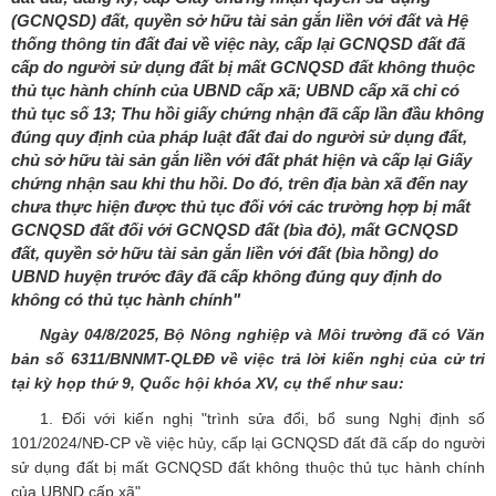
(GCNQSD) đất, quyền sở hữu tài sản gắn liền với đất và Hệ
thống thông tin đất đai về việc này, cấp lại GCNQSD đất đã
cấp do người sử dụng đất bị mất GCNQSD đất không thuộc
thủ tục hành chính của UBND cấp xã; UBND cấp xã chỉ có
thủ tục số 13; Thu hồi giấy chứng nhận đã cấp lần đầu không
đúng quy định của pháp luật đất đai do người sử dụng đất,
chủ sở hữu tài sản gắn liền với đất phát hiện và cấp lại Giấy
chứng nhận sau khi thu hồi. Do đó, trên địa bàn xã đến nay
chưa thực hiện được thủ tục đối với các trường hợp bị mất
GCNQSD đất đối với GCNQSD đất (bìa đỏ), mất GCNQSD
đất, quyền sở hữu tài sản gắn liền với đất (bìa hồng) do
UBND huyện trước đây đã cấp không đúng quy định do
không có thủ tục hành chính"
Ngày 04/8/2025, Bộ Nông nghiệp và Môi trường đã có Văn
bản số
6311/BNNMT-QLĐĐ
về việc trả lời kiến nghị của cử tri
tại kỳ họp thứ 9, Quốc hội
khóa XV, cụ thể như sau:
1. Đối với kiến nghị "trình sửa đổi, bổ sung Nghị định số
101/2024/NĐ-CP về việc hủy, cấp lại GCNQSD đất đã cấp do người
sử dụng đất bị mất GCNQSD đất không thuộc thủ tục hành chính
của UBND cấp xã"