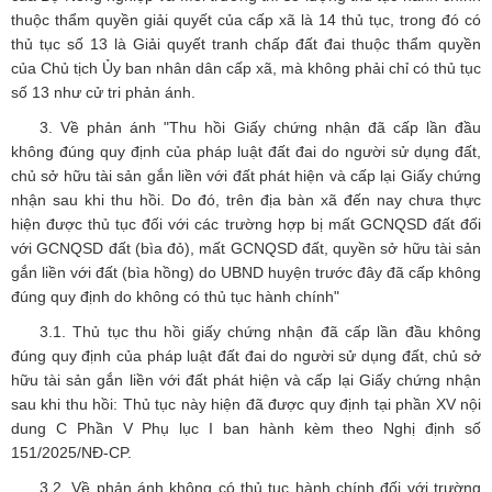
thuộc thẩm quyền giải quyết của cấp xã là 14 thủ tục, trong đó có
thủ tục số 13 là Giải quyết tranh chấp đất đai thuộc thẩm quyền
của Chủ tịch Ủy ban nhân dân cấp xã, mà không phải chỉ có thủ tục
số 13 như cử tri phản ánh.
3. Về phản ánh "Thu hồi Giấy chứng nhận đã cấp lần đầu
không đúng quy định của pháp luật đất đai do người sử dụng đất,
chủ sở hữu tài sản gắn liền với đất phát hiện và cấp lại Giấy chứng
nhận sau khi thu hồi. Do đó, trên địa bàn xã đến nay chưa thực
hiện được thủ tục đối với các trường hợp bị mất GCNQSD đất đối
với GCNQSD đất (bìa đỏ), mất GCNQSD đất, quyền sở hữu tài sản
gắn liền với đất (bìa hồng) do UBND huyện trước đây đã cấp không
đúng quy định do không có thủ tục hành chính"
3.1. Thủ tục thu hồi giấy chứng nhận đã cấp lần đầu không
đúng quy định của pháp luật đất đai do người sử dụng đất, chủ sở
hữu tài sản gắn liền với đất phát hiện và cấp lại Giấy chứng nhận
sau khi thu hồi: Thủ tục này hiện đã được quy định tại phần XV nội
dung C Phần V Phụ lục I ban hành kèm theo Nghị định số
151/2025/NĐ-CP.
3.2. Về phản ánh không có thủ tục hành chính đối với trường