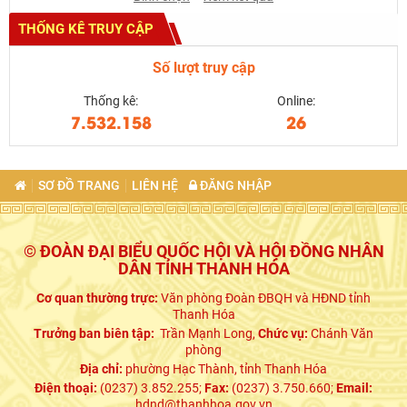
THỐNG KÊ TRUY CẬP
Số lượt truy cập
Thống kê:
Online:
7.532.158
26
SƠ ĐỒ TRANG
LIÊN HỆ
ĐĂNG NHẬP
© ĐOÀN ĐẠI BIỂU QUỐC HỘI VÀ HỘI ĐỒNG NHÂN
DÂN TỈNH THANH HÓA
Cơ quan thường trực:
Văn phòng Đoàn ĐBQH và HĐND tỉnh
Thanh Hóa
Trưởng ban biên tập:
Trần Mạnh Long,
Chức vụ:
Chánh Văn
phòng
Địa chỉ:
phường Hạc Thành, tỉnh Thanh Hóa
Điện thoại:
(0237) 3.852.255;
Fax:
(0237) 3.750.660;
Email:
hdnd@thanhhoa.gov.vn