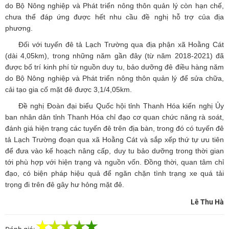
do Bộ Nông nghiệp và Phát triển nông thôn quản lý còn hạn chế,
chưa thể đáp ứng được hết nhu cầu đề nghị hỗ trợ của địa
phương.
Đối với tuyến đê tả Lạch Trường qua địa phận xã Hoằng Cát
(dài 4,05km), trong những năm gần đây (từ năm 2018-2021) đã
được bố trí kinh phí từ nguồn duy tu, bảo dưỡng đê điều hàng năm
do Bộ Nông nghiệp và Phát triển nông thôn quản lý để sửa chữa,
cải tạo gia cố mặt đê được 3,1/4,05km.
Đề nghị Đoàn đại biểu Quốc hội tỉnh Thanh Hóa kiến nghị Ủy
ban nhân dân tỉnh Thanh Hóa chỉ đạo cơ quan chức năng rà soát,
đánh giá hiện trạng các tuyến đê trên địa bàn, trong đó có tuyến đê
tả Lạch Trường đoạn qua xã Hoằng Cát và sắp xếp thứ tự ưu tiên
để đưa vào kế hoạch nâng cấp, duy tu bảo dưỡng trong thời gian
tới phù hợp với hiện trạng và nguồn vốn. Đồng thời, quan tâm chỉ
đạo, có biện pháp hiệu quả để ngăn chặn tình trạng xe quá tải
trọng đi trên đê gây hư hỏng mặt đê.
Lê Thu Hà