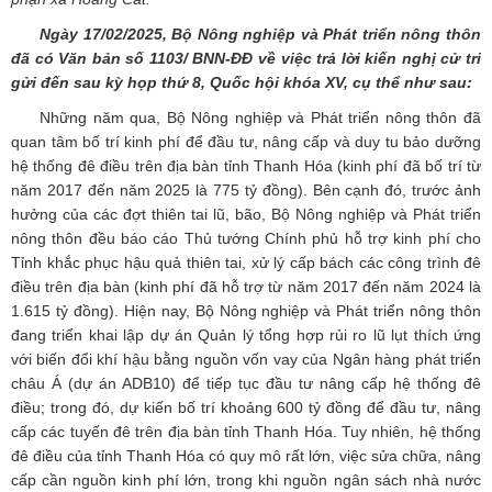
Ngày
17/02/2025
, Bộ
Nông nghiệp và Phát triển nông thôn
đã có Văn bản số
1103/ BNN-ĐĐ
về việc trả lời kiến nghị cử tri
gửi đến
sau
kỳ họp thứ
8
, Quốc hội khóa XV, cụ thể như sau:
Những năm qua, Bộ Nông nghiệp và Phát triển nông thôn đã
quan tâm bố trí kinh phí để đầu tư, nâng cấp và duy tu bảo dưỡng
hệ thống đê điều trên địa bàn tỉnh Thanh Hóa (kinh phí đã bố trí từ
năm 2017 đến năm 2025 là 775 tỷ đồng). Bên cạnh đó, trước ảnh
hưởng của các đợt thiên tai lũ, bão, Bộ Nông nghiệp và Phát triển
nông thôn đều báo cáo Thủ tướng Chính phủ hỗ trợ kinh phí cho
Tỉnh khắc phục hậu quả thiên tai, xử lý cấp bách các công trình đê
điều trên địa bàn (kinh phí đã hỗ trợ từ năm 2017 đến năm 2024 là
1.615 tỷ đồng). Hiện nay, Bộ Nông nghiệp và Phát triển nông thôn
đang triển khai lập dự án Quản lý tổng hợp rủi ro lũ lụt thích ứng
với biến đổi khí hậu bằng nguồn vốn vay của Ngân hàng phát triển
châu Á (dự án ADB10) để tiếp tục đầu tư nâng cấp hệ thống đê
điều; trong đó, dự kiến bố trí khoảng 600 tỷ đồng để đầu tư, nâng
cấp các tuyến đê trên địa bàn tỉnh Thanh Hóa. Tuy nhiên, hệ thống
đê điều của tỉnh Thanh Hóa có quy mô rất lớn, việc sửa chữa, nâng
cấp cần nguồn kinh phí lớn, trong khi nguồn ngân sách nhà nước