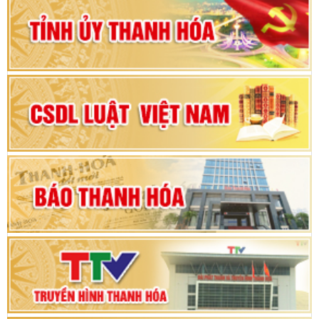
Đảng bộ tỉnh Thanh Hóa lần thứ XX, nhiệm kỳ
2025 - 2030
Đại hội đại biểu Đảng bộ xã Yên Thọ lần thứ I,
nhiệm kỳ 2025 – 2030
Đại hội Đảng bộ xã Yên Ninh lần thứ nhất,
nhiệm kỳ 2025 - 2030
Khai mạc Kỳ họp bất thường lần thứ 9, Quốc
hội khóa XV
Phiên thảo luận Kỳ họp thứ 24, HĐND tỉnh
Thanh Hóa khóa XVIII, nhiệm kỳ 2021 - 2026
Bế mạc Kỳ họp thứ hai bốn, Hội đồng nhân dân
tỉnh khoá XVIII