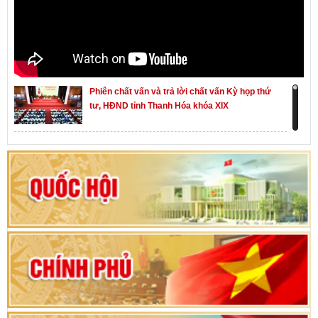
Phiên chất vấn và trả lời chất vấn Kỳ họp thứ
tư, HĐND tỉnh Thanh Hóa khóa XIX
Khai mạc kỳ họp thứ Nhất, Quốc hội khóa XVI
Hướng dẫn quy trình bỏ phiếu bầu cử ĐBQH
khoá XVI và đại biểu HĐND các cấp nhiệm kỳ
2026-2031
80 năm Quốc hội Việt Nam: vì lợi ích Nhân dân,
vì sự phát triển của đất nước
Bộ Chính trị duyệt nội dung Đại hội đại biểu