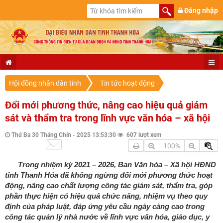
Đăng nhập
Hội đồng nhân dân tỉnh
Tin tức hoạt động
Đổi mới phương thức, nâng cao hiệu quả giám
sát và thẩm tra trong lĩnh vực văn hóa – xã hội
Thứ Ba 30 Tháng Chín - 2025 13:53:30
607 lượt xem
100%
Trong nhiệm kỳ 2021 – 2026, Ban Văn hóa – Xã hội HĐND
tỉnh Thanh Hóa đã không ngừng đổi mới phương thức hoạt
động, nâng cao chất lượng công tác giám sát, thẩm tra, góp
phần thực hiện có hiệu quả chức năng, nhiệm vụ theo quy
định của pháp luật, đáp ứng yêu cầu ngày càng cao trong
công tác quản lý nhà nước về lĩnh vực văn hóa, giáo dục, y