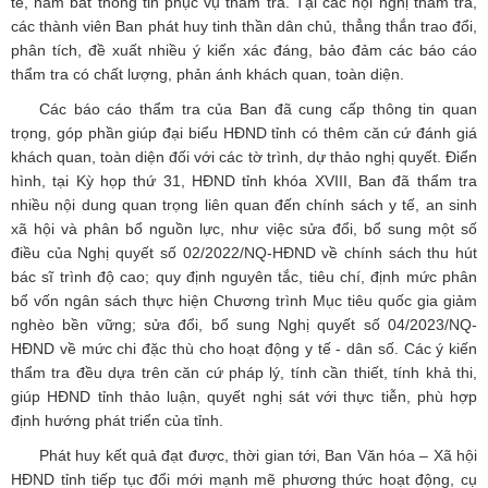
tế, nắm bắt thông tin phục vụ thẩm tra. Tại các hội nghị thẩm tra,
các thành viên Ban phát huy tinh thần dân chủ, thẳng thắn trao đổi,
phân tích, đề xuất nhiều ý kiến xác đáng, bảo đảm các báo cáo
thẩm tra có chất lượng, phản ánh khách quan, toàn diện.
Các báo cáo thẩm tra của Ban đã cung cấp thông tin quan
trọng, góp phần giúp đại biểu HĐND tỉnh có thêm căn cứ đánh giá
khách quan, toàn diện đối với các tờ trình, dự thảo nghị quyết. Điển
hình, tại Kỳ họp thứ 31, HĐND tỉnh khóa XVIII, Ban đã thẩm tra
nhiều nội dung quan trọng liên quan đến chính sách y tế, an sinh
xã hội và phân bổ nguồn lực, như việc sửa đổi, bổ sung một số
điều của Nghị quyết số 02/2022/NQ-HĐND về chính sách thu hút
bác sĩ trình độ cao; quy định nguyên tắc, tiêu chí, định mức phân
bổ vốn ngân sách thực hiện Chương trình Mục tiêu quốc gia giảm
nghèo bền vững; sửa đổi, bổ sung Nghị quyết số 04/2023/NQ-
HĐND về mức chi đặc thù cho hoạt động y tế - dân số. Các ý kiến
thẩm tra đều dựa trên căn cứ pháp lý, tính cần thiết, tính khả thi,
giúp HĐND tỉnh thảo luận, quyết nghị sát với thực tiễn, phù hợp
định hướng phát triển của tỉnh.
Phát huy kết quả đạt được, thời gian tới, Ban Văn hóa – Xã hội
HĐND tỉnh tiếp tục đổi mới mạnh mẽ phương thức hoạt động, cụ