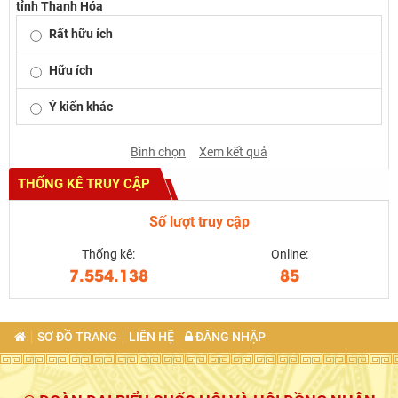
tỉnh Thanh Hóa
Rất hữu ích
Hữu ích
Ý kiến khác
Bình chọn
Xem kết quả
THỐNG KÊ TRUY CẬP
Số lượt truy cập
Thống kê:
Online:
7.554.138
85
SƠ ĐỒ TRANG
LIÊN HỆ
ĐĂNG NHẬP