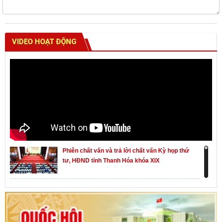
VIDEO HOẠT ĐỘNG
Phiên chất vấn và trả lời chất vấn Kỳ họp thứ
tư, HĐND tỉnh Thanh Hóa khóa XIX
Khai mạc kỳ họp thứ Nhất, Quốc hội khóa XVI