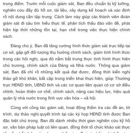
trọng điểm. Trước mỗi cuộc giám sát, Ban đều chuẩn bị kỹ lưỡng,
nghiên cứu đầy đủ hồ sơ, tài liệu, xây dựng kế hoạch và xác định
rõ nội dung cần tập trung. Cách làm này giúp các thành viên đoàn
giám sát đi sâu tìm hiểu thực tế, phân tích thấu đáo vấn đề, phát
hiện kịp thời những tồn tại, hạn chế trong việc thực hiện chính
sách.
Đáng chú ý, Ban đã tăng cường hình thức giám sát trực tiếp tại
cơ sở, gặp gỡ đối tượng thụ hưởng chính sách, giảm tính hình thức
trong các hội nghị, qua đó nắm bắt trung thực tình hình thực hiện
chủ trương, chính sách của Đảng và Nhà nước. Thông qua giám
sát, Ban đã chỉ rõ những kết quả đạt được, đồng thời kiến nghị
tháo gỡ khó khăn, bất cập trong triển khai thực hiện, giúp Thường
trực HĐND tỉnh, UBND tỉnh và các cơ quan liên quan có cơ sở điều
chỉnh, hoàn thiện cơ chế, chính sách, nâng cao hiệu lực, hiệu quả
quản lý nhà nước trong lĩnh vực văn hóa – xã hội.
Cùng với công tác giám sát, hoạt động thẩm tra các đề án, tờ
trình, dự thảo nghị quyết trình tại các kỳ họp HĐND tỉnh được Ban
đặc biệt chú trọng. Ban đã dành nhiều thời gian nghiên cứu kỹ hồ
sơ, văn bản pháp luật có liên quan, đồng thời tổ chức khảo sát thực