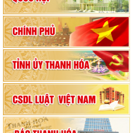
Hướng dẫn quy trình bỏ phiếu bầu cử ĐBQH
khoá XVI và đại biểu HĐND các cấp nhiệm kỳ
2026-2031
80 năm Quốc hội Việt Nam: vì lợi ích Nhân dân,
vì sự phát triển của đất nước
Bộ Chính trị duyệt nội dung Đại hội đại biểu
Đảng bộ tỉnh Thanh Hóa lần thứ XX, nhiệm kỳ
2025 - 2030
Đại hội đại biểu Đảng bộ xã Yên Thọ lần thứ I,
nhiệm kỳ 2025 – 2030
Đại hội Đảng bộ xã Yên Ninh lần thứ nhất,
nhiệm kỳ 2025 - 2030
Khai mạc Kỳ họp bất thường lần thứ 9, Quốc
hội khóa XV