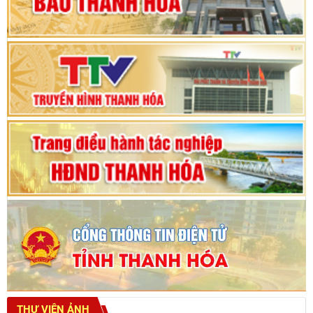
Phiên thảo luận Kỳ họp thứ 24, HĐND tỉnh
Thanh Hóa khóa XVIII, nhiệm kỳ 2021 - 2026
Bế mạc Kỳ họp thứ hai bốn, Hội đồng nhân dân
tỉnh khoá XVIII
THƯ VIỆN ẢNH