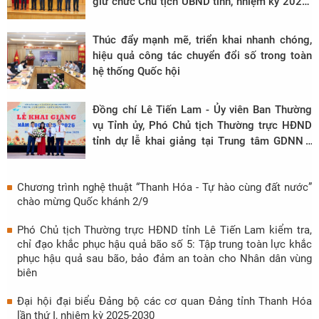
giữ chức Chủ tịch UBND tỉnh, nhiệm kỳ 2021-
2026
Thúc đẩy mạnh mẽ, triển khai nhanh chóng,
hiệu quả công tác chuyển đổi số trong toàn
hệ thống Quốc hội
Đồng chí Lê Tiến Lam - Ủy viên Ban Thường
vụ Tỉnh ủy, Phó Chủ tịch Thường trực HĐND
tỉnh dự lễ khai giảng tại Trung tâm GDNN -
GDTX Hoằng Hóa năm học 2025 - 2026
Chương trình nghệ thuật “Thanh Hóa - Tự hào cùng đất nước”
chào mừng Quốc khánh 2/9
Phó Chủ tịch Thường trực HĐND tỉnh Lê Tiến Lam kiểm tra,
chỉ đạo khắc phục hậu quả bão số 5: Tập trung toàn lực khắc
phục hậu quả sau bão, bảo đảm an toàn cho Nhân dân vùng
biên
Đại hội đại biểu Đảng bộ các cơ quan Đảng tỉnh Thanh Hóa
lần thứ I, nhiệm kỳ 2025-2030