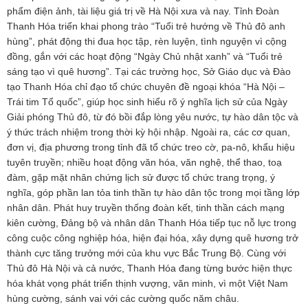
phẩm điện ảnh, tài liệu giá trị về Hà Nội xưa và nay. Tỉnh Đoàn
Thanh Hóa triển khai phong trào “Tuổi trẻ hướng về Thủ đô anh
hùng”, phát động thi đua học tập, rèn luyện, tình nguyện vì cộng
đồng, gắn với các hoạt động “Ngày Chủ nhật xanh” và “Tuổi trẻ
sáng tạo vì quê hương”. Tại các trường học, Sở Giáo dục và Đào
tạo Thanh Hóa chỉ đạo tổ chức chuyên đề ngoại khóa “Hà Nội –
Trái tim Tổ quốc”, giúp học sinh hiểu rõ ý nghĩa lịch sử của Ngày
Giải phóng Thủ đô, từ đó bồi đắp lòng yêu nước, tự hào dân tộc và
ý thức trách nhiệm trong thời kỳ hội nhập. Ngoài ra, các cơ quan,
đơn vị, địa phương trong tỉnh đã tổ chức treo cờ, pa-nô, khẩu hiệu
tuyên truyền; nhiều hoạt động văn hóa, văn nghệ, thể thao, toạ
đàm, gặp mặt nhân chứng lịch sử được tổ chức trang trọng, ý
nghĩa, góp phần lan tỏa tinh thần tự hào dân tộc trong mọi tầng lớp
nhân dân. Phát huy truyền thống đoàn kết, tinh thần cách mạng
kiên cường, Đảng bộ và nhân dân Thanh Hóa tiếp tục nỗ lực trong
công cuộc công nghiệp hóa, hiện đại hóa, xây dựng quê hương trở
thành cực tăng trưởng mới của khu vực Bắc Trung Bộ. Cùng với
Thủ đô Hà Nội và cả nước, Thanh Hóa đang từng bước hiện thực
hóa khát vọng phát triển thịnh vượng, văn minh, vì một Việt Nam
hùng cường, sánh vai với các cường quốc năm châu.