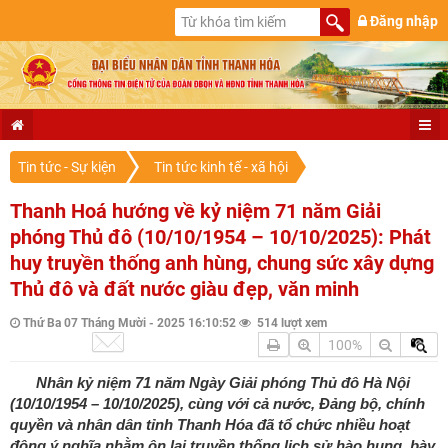
Đăng nhập
Tin tức - Sự kiện
Tin tức kinh tế - xã hội
Thanh Hoá hướng về kỷ niệm 71 năm Giải
phóng Thủ đô (10/10/1954 – 10/10/2025): Phát
huy truyền thống anh hùng, chung sức xây dựng
Thủ đô và đất nước giàu đẹp, văn minh
Thứ Ba 07 Tháng Mười - 2025 16:10:52
514 lượt xem
100%
Nhân kỷ niệm 71 năm Ngày Giải phóng Thủ đô Hà Nội
(10/10/1954 – 10/10/2025), cùng với cả nước, Đảng bộ, chính
quyền và nhân dân tỉnh Thanh Hóa đã tổ chức nhiều hoạt
động ý nghĩa nhằm ôn lại truyền thống lịch sử hào hung, bày