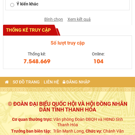
Ý kiến khác
Bình chọn
Xem kết quả
THỐNG KÊ TRUY CẬP
Số lượt truy cập
Thống kê:
Online:
7.548.669
104
SƠ ĐỒ TRANG
LIÊN HỆ
ĐĂNG NHẬP
© ĐOÀN ĐẠI BIỂU QUỐC HỘI VÀ HỘI ĐỒNG NHÂN
DÂN TỈNH THANH HÓA
Cơ quan thường trực:
Văn phòng Đoàn ĐBQH và HĐND tỉnh
Thanh Hóa
Trưởng ban biên tập:
Trần Mạnh Long,
Chức vụ:
Chánh Văn