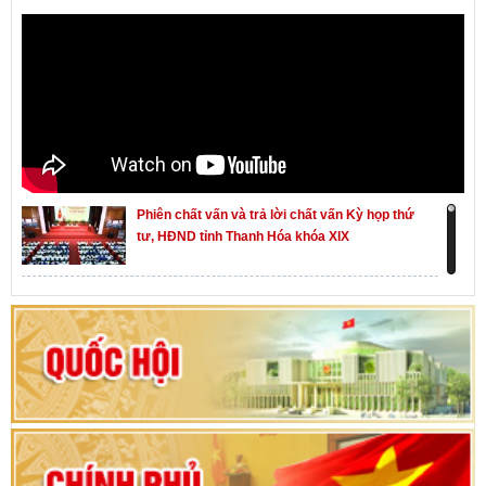
Phiên chất vấn và trả lời chất vấn Kỳ họp thứ
tư, HĐND tỉnh Thanh Hóa khóa XIX
Khai mạc kỳ họp thứ Nhất, Quốc hội khóa XVI
Hướng dẫn quy trình bỏ phiếu bầu cử ĐBQH
khoá XVI và đại biểu HĐND các cấp nhiệm kỳ
2026-2031
80 năm Quốc hội Việt Nam: vì lợi ích Nhân dân,