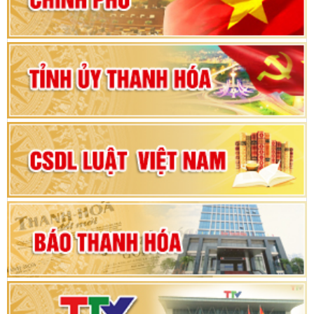
vì sự phát triển của đất nước
Bộ Chính trị duyệt nội dung Đại hội đại biểu
Đảng bộ tỉnh Thanh Hóa lần thứ XX, nhiệm kỳ
2025 - 2030
Đại hội đại biểu Đảng bộ xã Yên Thọ lần thứ I,
nhiệm kỳ 2025 – 2030
Đại hội Đảng bộ xã Yên Ninh lần thứ nhất,
nhiệm kỳ 2025 - 2030
Khai mạc Kỳ họp bất thường lần thứ 9, Quốc
hội khóa XV
Phiên thảo luận Kỳ họp thứ 24, HĐND tỉnh
Thanh Hóa khóa XVIII, nhiệm kỳ 2021 - 2026
Bế mạc Kỳ họp thứ hai bốn, Hội đồng nhân dân