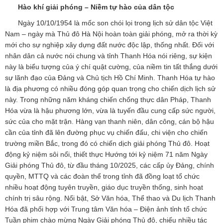
Hào khí giải phóng – Niềm tự hào của dân tộc
Ngày 10/10/1954 là mốc son chói lọi trong lịch sử dân tộc Việt
Nam – ngày mà Thủ đô Hà Nội hoàn toàn giải phóng, mở ra thời kỳ
mới cho sự nghiệp xây dựng đất nước độc lập, thống nhất. Đối với
nhân dân cả nước nói chung và tỉnh Thanh Hóa nói riêng, sự kiện
này là biểu tượng của ý chí quật cường, của niềm tin tất thắng dưới
sự lãnh đạo của Đảng và Chủ tịch Hồ Chí Minh. Thanh Hóa tự hào
là địa phương có nhiều đóng góp quan trọng cho chiến dịch lịch sử
này. Trong những năm kháng chiến chống thực dân Pháp, Thanh
Hóa vừa là hậu phương lớn, vừa là tuyến đầu cung cấp sức người,
sức của cho mặt trận. Hàng vạn thanh niên, dân công, cán bộ hậu
cần của tỉnh đã lên đường phục vụ chiến đấu, chi viện cho chiến
trường miền Bắc, trong đó có chiến dịch giải phóng Thủ đô. Hoạt
động kỷ niệm sôi nổi, thiết thực Hướng tới kỷ niệm 71 năm Ngày
Giải phóng Thủ đô, từ đầu tháng 10/2025, các cấp ủy Đảng, chính
quyền, MTTQ và các đoàn thể trong tỉnh đã đồng loạt tổ chức
nhiều hoạt động tuyên truyền, giáo dục truyền thống, sinh hoạt
chính trị sâu rộng. Nổi bật, Sở Văn hóa, Thể thao và Du lịch Thanh
Hóa đã phối hợp với Trung tâm Văn hóa – Điện ảnh tỉnh tổ chức
Tuần phim chào mừng Ngày Giải phóng Thủ đô, chiếu nhiều tác