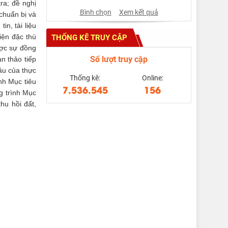
ra; đề nghị
Bình chọn
Xem kết quả
 chuẩn bị và
in, tài liệu
iện đặc thù
THỐNG KÊ TRUY CẬP
ược sự đồng
Số lượt truy cập
n thảo tiếp
ầu của thực
Thống kê:
Online:
nh Mục tiêu
7.536.545
156
g trình Mục
hu hồi đất,