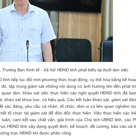
Trưởng Ban Kinh tế - Xã hội HĐND tỉnh phát biểu tại buổi làm việc
tỉnh tiếp tục đổi mới phương thức hoạt động, cụ thể hóa bằng kế hoạ
 đó, tập trung giám sát những nội dung có ảnh hưởng lớn đến phát triể
i quan tâm; khảo sát việc thực hiện các nghị quyết HĐND tỉnh đã ba
 khảo sát khoa học, có hiệu quả. Các kết luận khảo sát, giám sát đán
 xác đáng, yêu cầu cá nhân, tổ chức, đơn vị có liên quan nghiêm túc
hiết tổ chức tái giám sát để đôn đốc thực hiện. Việc thực hiện các ki
uận, cam kết sau chất vấn, giải trình của Chủ tịch UBND tỉnh, các P
c HĐND tỉnh xây dựng quyết định, kế hoạch, đề cương, báo cáo và t
hường trực HĐND khi được phân công.