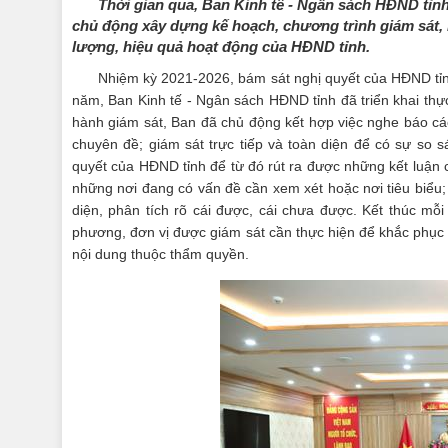
Thời gian qua, Ban Kinh tế - Ngân sách HĐND tỉnh
chủ động xây dựng kế hoạch, chương trình giám sát, 
lượng, hiệu quả hoạt động của HĐND tỉnh.
Nhiệm kỳ 2021-2026, bám sát nghị quyết của HĐND tỉn
năm, Ban Kinh tế - Ngân sách HĐND tỉnh đã triển khai thực
hành giám sát, Ban đã chủ động kết hợp việc nghe báo cáo 
chuyên đề; giám sát trực tiếp và toàn diện để có sự so s
quyết của HĐND tỉnh để từ đó rút ra được những kết luận c
những nơi đang có vấn đề cần xem xét hoặc nơi tiêu biểu;
diện, phân tích rõ cái được, cái chưa được. Kết thúc mỗi
phương, đơn vị được giám sát cần thực hiện để khắc phục c
nội dung thuộc thẩm quyền.