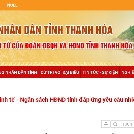
NG NHÂN DÂN TỈNH
CỬ TRI VỚI ĐẠI BIỂU
TIN TỨC - SỰ KIỆN
NGHIÊ
inh tế - Ngân sách HĐND tỉnh đáp ứng yêu cầu nh
100%