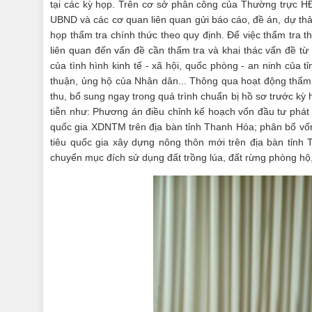
tại các kỳ họp. Trên cơ sở phân công của Thường trực HĐ
UBND và các cơ quan liên quan gửi báo cáo, đề án, dự thảo 
họp thẩm tra chính thức theo quy định. Để việc thẩm tra thự
liên quan đến vấn đề cần thẩm tra và khai thác vấn đề từ
của tình hình kinh tế - xã hội, quốc phòng - an ninh của
thuận, ủng hộ của Nhân dân... Thông qua hoạt động thẩm t
thu, bổ sung ngay trong quá trình chuẩn bị hồ sơ trước k
tiễn như: Phương án điều chỉnh kế hoạch vốn đầu tư phát
quốc gia XDNTM trên địa bàn tỉnh Thanh Hóa; phân bổ vố
tiêu quốc gia xây dựng nông thôn mới trên địa bàn tỉnh 
chuyển mục đích sử dụng đất trồng lúa, đất rừng phòng hộ, 