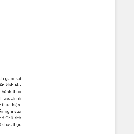
ch giám sát
n kinh tế -
n hành theo
h giá chính
 thực hiện.
ến nghị sau
hó Chủ tịch
ổ chức thực