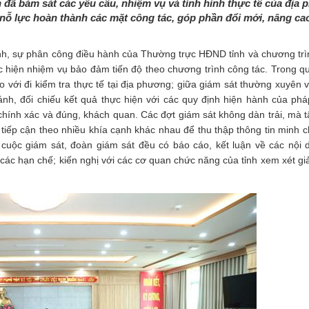
 đã bám sát các yêu cầu, nhiệm vụ và tình hình thực tế của địa
nỗ lực hoàn thành các mặt công tác, góp phần đổi mới, nâng ca
h, sự phân công điều hành của Thường trực HĐND tỉnh và chương trì
 hiện nhiệm vụ bảo đảm tiến độ theo chương trình công tác. Trong quá
với đi kiểm tra thực tế tại địa phương; giữa giám sát thường xuyên v
ánh, đối chiếu kết quả thực hiện với các quy định hiện hành của pháp
hính xác và đúng, khách quan. Các đợt giám sát không dàn trải, mà tậ
 tiếp cận theo nhiều khía cạnh khác nhau để thu thập thông tin minh 
 cuộc giám sát, đoàn giám sát đều có báo cáo, kết luận về các nội d
ác hạn chế; kiến nghị với các cơ quan chức năng của tỉnh xem xét giả