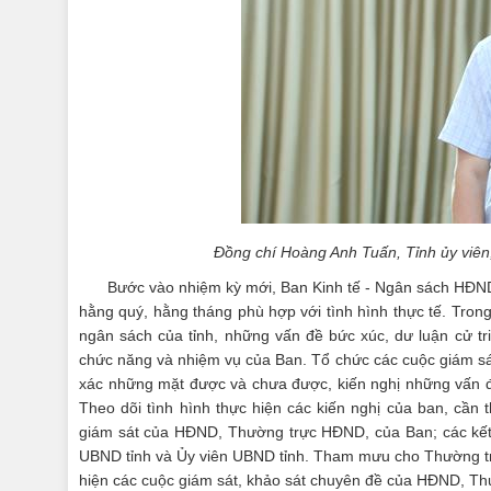
Đồng chí Hoàng Anh Tuấn, Tỉnh ủy viên, 
Bước vào nhiệm kỳ mới, Ban Kinh tế - Ngân sách HĐND 
hằng quý, hằng tháng phù hợp với tình hình thực tế. Trong
ngân sách của tỉnh, những vấn đề bức xúc, dư luận cử tr
chức năng và nhiệm vụ của Ban. Tổ chức các cuộc giám sát,
xác những mặt được và chưa được, kiến nghị những vấn đề
Theo dõi tình hình thực hiện các kiến nghị của ban, cần t
giám sát của HĐND, Thường trực HĐND, của Ban; các kết l
UBND tỉnh và Ủy viên UBND tỉnh. Tham mưu cho Thường trự
hiện các cuộc giám sát, khảo sát chuyên đề của HĐND, T