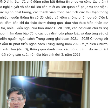
ND tỉnh, Ban đã chủ động nắm bắt thông tin phục vụ công tác thẩm t
nghị quyết và các tài liệu cần thiết có liên quan để phục vụ cho việc
c sự có chất lượng, các thành viên trong ban tích cực thu thập thông t
 nhiều nguồn thông tin có đối chiếu và kiểm chứng phù hợp với điều k
 tỉnh, đảm bảo khi dự thảo được thông qua, đưa vào thực hiện nhận đ
ra, nhiều kiến nghị của ban được UBND tỉnh, các cơ quan chủ trì soạ
ỳ họp nhằm đảm bảo đúng các quy định của pháp luật và đáp ứng yêu c
 triển nguồn ngân sách Trung ương giai đoạn 2021 - 2025 Chương trì
n đầu tư phát triển ngân sách Trung ương năm 2025 thực hiện Chươn
Thanh Hóa (đợt 3); thông qua danh mục các công trình, dự án phải t
đất rừng sản xuất trên địa bàn tỉnh đợt 3, năm 2025...