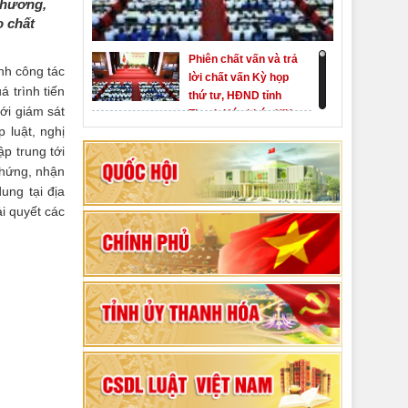
 phương,
o chất
Phiên chất vấn và trả
nh công tác
lời chất vấn Kỳ họp
 trình tiến
thứ tư, HĐND tỉnh
ới giám sát
Thanh Hóa khóa XIX
Khai mạc kỳ họp thứ
 luật, nghị
Nhất, Quốc hội khóa
p trung tới
XVI
chứng, nhận
ung tại địa
Hướng dẫn quy trình
i quyết các
bỏ phiếu bầu cử
ĐBQH khoá XVI và
đại biểu HĐND các
80 năm Quốc hội Việt
cấp nhiệm kỳ 2026-
Nam: vì lợi ích Nhân
2031
dân, vì sự phát triển
của đất nước
Bộ Chính trị duyệt nội
dung Đại hội đại biểu
Đảng bộ tỉnh Thanh
Hóa lần thứ XX,