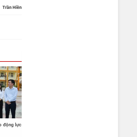
Trần Hiền
o động lực