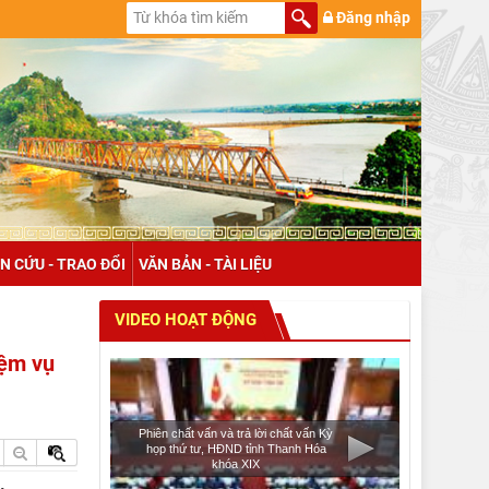
Đăng nhập
N CỨU - TRAO ĐỔI
VĂN BẢN - TÀI LIỆU
VIDEO HOẠT ĐỘNG
iệm vụ
Phiên chất vấn và trả lời chất vấn Kỳ
họp thứ tư, HĐND tỉnh Thanh Hóa
khóa XIX