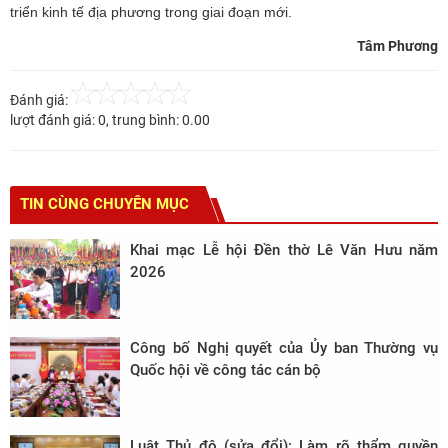
triển kinh tế địa phương trong giai đoạn mới.
Tâm Phương
Đánh giá:
lượt đánh giá:
0
, trung bình:
0.00
TIN CÙNG CHUYÊN MỤC
Khai mạc Lễ hội Đền thờ Lê Văn Hưu năm
2026
Công bố Nghị quyết của Ủy ban Thường vụ
Quốc hội về công tác cán bộ
Luật Thủ đô (sửa đổi): Làm rõ thẩm quyền