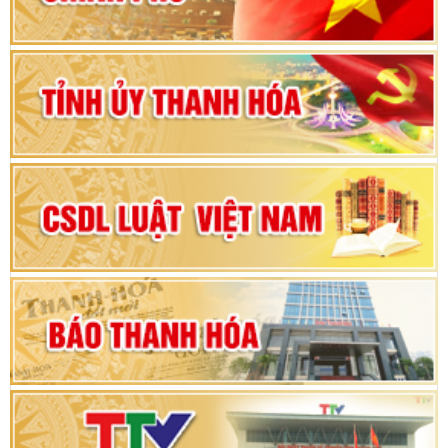
Bộ Chính trị duyệt nội dung Đại hội đại biểu
Đảng bộ tỉnh Thanh Hóa lần thứ XX, nhiệm kỳ
2025 - 2030
Đại hội đại biểu Đảng bộ xã Yên Thọ lần thứ I,
nhiệm kỳ 2025 – 2030
Đại hội Đảng bộ xã Yên Ninh lần thứ nhất,
nhiệm kỳ 2025 - 2030
Khai mạc Kỳ họp bất thường lần thứ 9, Quốc
hội khóa XV
Phiên thảo luận Kỳ họp thứ 24, HĐND tỉnh
Thanh Hóa khóa XVIII, nhiệm kỳ 2021 - 2026
Bế mạc Kỳ họp thứ hai bốn, Hội đồng nhân dân