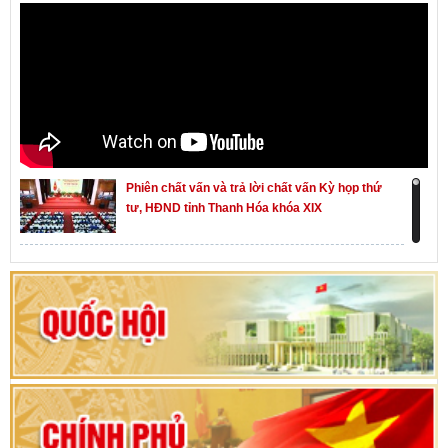
Phiên chất vấn và trả lời chất vấn Kỳ họp thứ
tư, HĐND tỉnh Thanh Hóa khóa XIX
Khai mạc kỳ họp thứ Nhất, Quốc hội khóa XVI
Hướng dẫn quy trình bỏ phiếu bầu cử ĐBQH
khoá XVI và đại biểu HĐND các cấp nhiệm kỳ
2026-2031
80 năm Quốc hội Việt Nam: vì lợi ích Nhân dân,
vì sự phát triển của đất nước