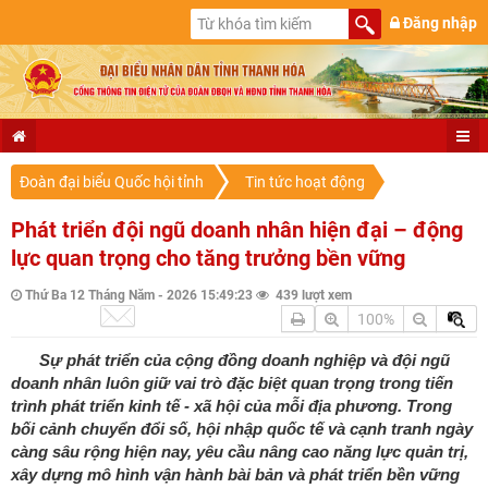
Đăng nhập
Đoàn đại biểu Quốc hội tỉnh
Tin tức hoạt động
Phát triển đội ngũ doanh nhân hiện đại – động
lực quan trọng cho tăng trưởng bền vững
Thứ Ba 12 Tháng Năm - 2026 15:49:23
439 lượt xem
100%
Sự phát triển của cộng đồng doanh nghiệp và đội ngũ
doanh nhân luôn giữ vai trò đặc biệt quan trọng trong tiến
trình phát triển kinh tế - xã hội của mỗi địa phương. Trong
bối cảnh chuyển đổi số, hội nhập quốc tế và cạnh tranh ngày
càng sâu rộng hiện nay, yêu cầu nâng cao năng lực quản trị,
xây dựng mô hình vận hành bài bản và phát triển bền vững