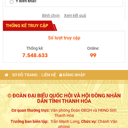
Ý kiến khác
Bình chọn
Xem kết quả
THỐNG KÊ TRUY CẬP
Số lượt truy cập
Thống kê:
Online:
7.548.633
99
SƠ ĐỒ TRANG
LIÊN HỆ
ĐĂNG NHẬP
© ĐOÀN ĐẠI BIỂU QUỐC HỘI VÀ HỘI ĐỒNG NHÂN
DÂN TỈNH THANH HÓA
Cơ quan thường trực:
Văn phòng Đoàn ĐBQH và HĐND tỉnh
Thanh Hóa
Trưởng ban biên tập:
Trần Mạnh Long,
Chức vụ:
Chánh Văn
phòng