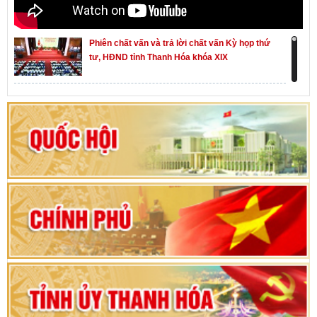
Phiên chất vấn và trả lời chất vấn Kỳ họp thứ
tư, HĐND tỉnh Thanh Hóa khóa XIX
Khai mạc kỳ họp thứ Nhất, Quốc hội khóa XVI
Hướng dẫn quy trình bỏ phiếu bầu cử ĐBQH
khoá XVI và đại biểu HĐND các cấp nhiệm kỳ
2026-2031
80 năm Quốc hội Việt Nam: vì lợi ích Nhân dân,
vì sự phát triển của đất nước
Bộ Chính trị duyệt nội dung Đại hội đại biểu
Đảng bộ tỉnh Thanh Hóa lần thứ XX, nhiệm kỳ
2025 - 2030
Đại hội đại biểu Đảng bộ xã Yên Thọ lần thứ I,