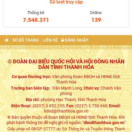
Số lượt truy cập
Thống kê:
Online:
7.548.371
139
SƠ ĐỒ TRANG
LIÊN HỆ
ĐĂNG NHẬP
© ĐOÀN ĐẠI BIỂU QUỐC HỘI VÀ HỘI ĐỒNG NHÂN
DÂN TỈNH THANH HÓA
Cơ quan thường trực:
Văn phòng Đoàn ĐBQH và HĐND tỉnh
Thanh Hóa
Trưởng ban biên tập:
Trần Mạnh Long,
Chức vụ:
Chánh Văn
phòng
Địa chỉ:
phường Hạc Thành, tỉnh Thanh Hóa
Điện thoại:
(0237) 3.852.255;
Fax:
(0237) 3.750.660;
Email:
hdnd@thanhhoa.gov.vn
® Bản quyền thuộc về Đoàn ĐBQH và HĐND tỉnh Thanh Hóa. Khi
phát hành thông tin đề nghị ghi rõ nguồn: "
dbndthanhhoa.gov.vn
"
Giấy phép số 08/GP-STTTT do Sở Thông tin và Truyền thông Thanh