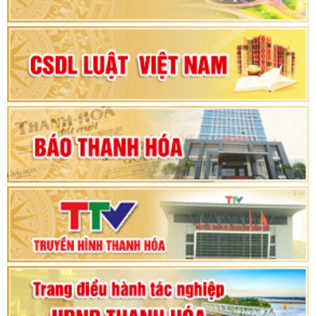
nhiệm kỳ 2025 – 2030
Đại hội Đảng bộ xã Yên Ninh lần thứ nhất,
nhiệm kỳ 2025 - 2030
Khai mạc Kỳ họp bất thường lần thứ 9, Quốc
hội khóa XV
Phiên thảo luận Kỳ họp thứ 24, HĐND tỉnh
Thanh Hóa khóa XVIII, nhiệm kỳ 2021 - 2026
Bế mạc Kỳ họp thứ hai bốn, Hội đồng nhân dân
tỉnh khoá XVIII