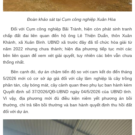
Đoàn khảo sát tại Cụm công nghiệp Xuân Hòa
Đối với Cụm công nghiệp Bãi Trành, hiện còn phát sinh tranh
chấp đất đai liên quan đến hộ ông Lê Thiện Duẩn, thôn Xuân
Khánh, xã Xuân Bình. UBND xã trước đây đã tổ chức hòa giải từ
năm 2022 nhưng chưa thành; hiện địa phương tiếp tục mời các
bên liên quan để xem xét giải quyết, tuy nhiên các bên vẫn chưa
thống nhất.
Bên cạnh đó, dự án chậm tiến độ so với cam kết do đến tháng
5/2026 mới có cơ sở áp giá đối với cây lâm nghiệp là cây trồng
phân tán, cây bóng mát, cây cảnh quan theo phụ lục ban hành kèm
Quyết định số 37/2026/QĐ-UBND ngày 04/5/2026 của UBND tỉnh.
Vì vậy, địa phương mới đủ điều kiện niêm yết phương án bồi
thường, chi trả tiền bồi thường và ban hành quyết định thu hồi đất
đối với dự án.