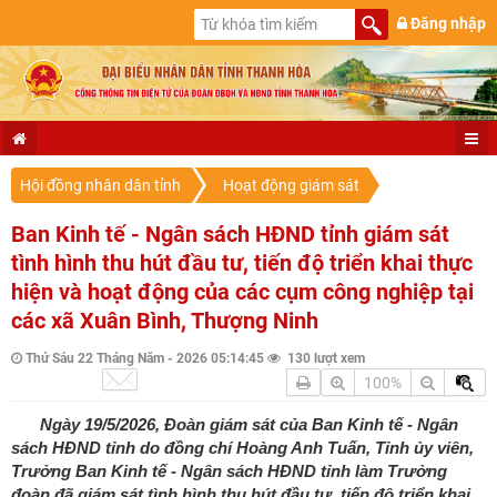
Đăng nhập
Hội đồng nhân dân tỉnh
Hoạt động giám sát
Ban Kinh tế - Ngân sách HĐND tỉnh giám sát
tình hình thu hút đầu tư, tiến độ triển khai thực
hiện và hoạt động của các cụm công nghiệp tại
các xã Xuân Bình, Thượng Ninh
Thứ Sáu 22 Tháng Năm - 2026 05:14:45
130 lượt xem
100%
Ngày 19/5/2026, Đoàn giám sát của Ban Kinh tế - Ngân
sách HĐND tỉnh do đồng chí Hoàng Anh Tuấn, Tỉnh ủy viên,
Trưởng Ban Kinh tế - Ngân sách HĐND tỉnh làm Trưởng
đoàn đã giám sát tình hình thu hút đầu tư, tiến độ triển khai