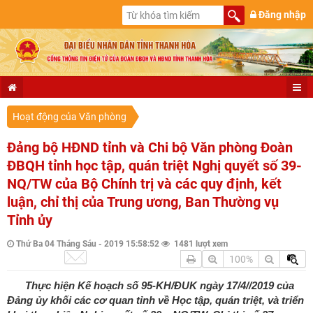
Đăng nhập
Hoạt động của Văn phòng
Đảng bộ HĐND tỉnh và Chi bộ Văn phòng Đoàn
ĐBQH tỉnh học tập, quán triệt Nghị quyết số 39-
NQ/TW của Bộ Chính trị và các quy định, kết
luận, chỉ thị của Trung ương, Ban Thường vụ
Tỉnh ủy
Thứ Ba 04 Tháng Sáu - 2019 15:58:52
1481 lượt xem
100%
Thực hiện Kế hoạch số 95-KH/ĐUK ngày 17/4//2019 của
Đảng ủy khối các cơ quan tỉnh về Học tập, quán triệt, và triển