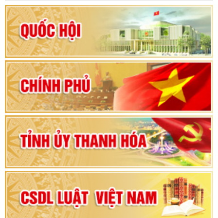
Khai mạc kỳ họp thứ Nhất, Quốc hội khóa XVI
Hướng dẫn quy trình bỏ phiếu bầu cử ĐBQH
khoá XVI và đại biểu HĐND các cấp nhiệm kỳ
2026-2031
80 năm Quốc hội Việt Nam: vì lợi ích Nhân dân,
vì sự phát triển của đất nước
Bộ Chính trị duyệt nội dung Đại hội đại biểu
Đảng bộ tỉnh Thanh Hóa lần thứ XX, nhiệm kỳ
2025 - 2030
Đại hội đại biểu Đảng bộ xã Yên Thọ lần thứ I,
nhiệm kỳ 2025 – 2030
Đại hội Đảng bộ xã Yên Ninh lần thứ nhất,
nhiệm kỳ 2025 - 2030