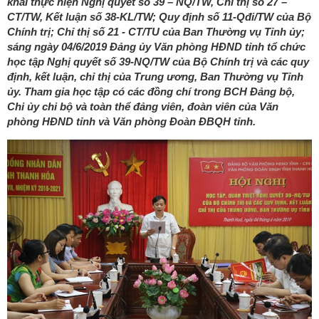
khai thực hiện Nghị quyết số 39 – NQ/TW, Chỉ thị số 27 –
CT/TW, Kết luận số 38-KL/TW; Quy định số 11-Qđi/TW của Bộ
Chính trị; Chỉ thị số 21 - CT/TU của Ban Thường vụ Tỉnh ủy;
sáng ngày 04/6/2019 Đảng ủy Văn phòng HĐND tỉnh tổ chức
học tập Nghị quyết số 39-NQ/TW của Bộ Chính trị và các quy
định, kết luận, chỉ thị của Trung ương, Ban Thường vụ Tỉnh
ủy. Tham gia học tập có các đồng chí trong BCH Đảng bộ,
Chi ủy chi bộ và toàn thể đảng viên, đoàn viên của Văn
phòng HĐND tỉnh và Văn phòng Đoàn ĐBQH tỉnh.