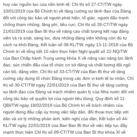
huy các nguồn lực của nền kinh tế; Chỉ thị số 27-CT/TW ngày
10/01/2019 của Bộ Chính trị về tăng cường sự lãnh đạo của Đảng
đối với công tác bảo vệ người phát hiện, tố giác, người đấu tranh
chống tham nhũng, lãng phí, tiêu cực; Chỉ thị số 28-CT/TW ngày
21/01/2019 của Ban Bí thư về nâng cao chất lượng kết nạp đảng
viên và rà soát, sàng lọc, đưa những đảng viên không còn đủ tư
cách ra khỏi Đảng; Kết luận số 38-KL/TW, ngày 13-11-2018 của Bộ
Chính trị về tổng kết 10 năm thực hiện Nghị quyết số 22-NQ/TW
của Ban Chấp hành Trung ương khóa X về nâng cao năng lực lãnh
đạo, sức chiến đấu của tổ chức cơ sở đảng và chất lượng đội ngũ
cán bộ, đảng viên; Chỉ thị số 33-CT/TW của Ban Bí thư về tăng
cường xây dựng tổ chức Đảng trong các đơn vị kinh tế tư nhân; Chỉ
thị số 30-CT/TW ngày 22/01/2019 của Ban Bí thư về tăng cường
sự lãnh đạo của Đảng và trách nhiệm quản lý của Nhà nước đối với
công tác bảo vệ quyền lợi của người tiêu dùng; Quy định số 11-
QĐi/TW ngày 18/02/2019 của Bộ Chính trị về trách nhiệm của
người đứng đầu cấp ủy trong việc tiếp dân, đối thoại trực tiếp với
dân và xử lý những phản ánh, kiến nghị của dân; Kết luận số 44-
KL/TW ngày 22/01/2019 của Ban Ban Bí thư về việc tiếp tục đẩy
mạnh thực hiện Chỉ thị số 09-CT/TW của Ban Bí thư khóa XI về