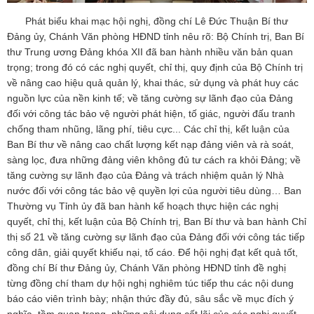
Phát biểu khai mạc hội nghị, đồng chí Lê Đức Thuận Bí thư
Đảng ủy, Chánh Văn phòng HĐND tỉnh nêu rõ: Bộ Chính trị, Ban Bí
thư Trung ương Đảng khóa XII đã ban hành nhiều văn bản quan
trọng; trong đó có các nghị quyết, chỉ thị, quy định của Bộ Chính trị
về nâng cao hiệu quả quản lý, khai thác, sử dụng và phát huy các
nguồn lực của nền kinh tế; về tăng cường sự lãnh đạo của Đảng
đối với công tác bảo vệ người phát hiện, tố giác, người đấu tranh
chống tham nhũng, lãng phí, tiêu cực... Các chỉ thị, kết luận của
Ban Bí thư về nâng cao chất lượng kết nạp đảng viên và rà soát,
sàng lọc, đưa những đảng viên không đủ tư cách ra khỏi Đảng; về
tăng cường sự lãnh đạo của Đảng và trách nhiệm quản lý Nhà
nước đối với công tác bảo vệ quyền lợi của người tiêu dùng… Ban
Thường vụ Tỉnh ủy đã ban hành kế hoạch thực hiện các nghị
quyết, chỉ thị, kết luận của Bộ Chính trị, Ban Bí thư và ban hành Chỉ
thị số 21 về tăng cường sự lãnh đạo của Đảng đối với công tác tiếp
công dân, giải quyết khiếu nại, tố cáo. Để hội nghị đạt kết quả tốt,
đồng chí Bí thư Đảng ủy, Chánh Văn phòng HĐND tỉnh đề nghị
từng đồng chí tham dự hội nghị nghiêm túc tiếp thu các nội dung
báo cáo viên trình bày; nhận thức đầy đủ, sâu sắc về mục đích ý