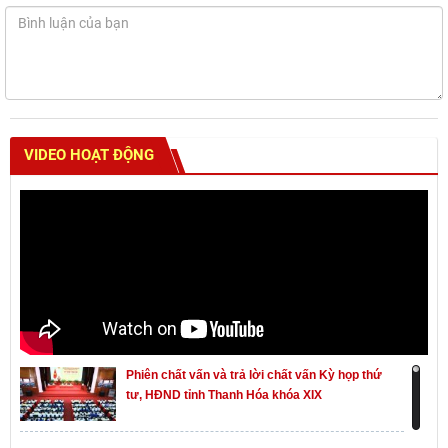
VIDEO HOẠT ĐỘNG
Phiên chất vấn và trả lời chất vấn Kỳ họp thứ
tư, HĐND tỉnh Thanh Hóa khóa XIX