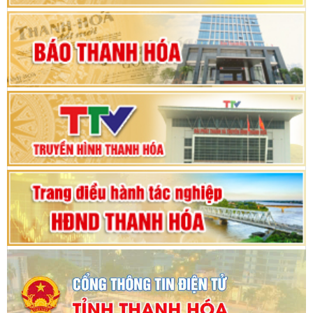
Khai mạc Kỳ họp bất thường lần thứ 9, Quốc
hội khóa XV
Phiên thảo luận Kỳ họp thứ 24, HĐND tỉnh
Thanh Hóa khóa XVIII, nhiệm kỳ 2021 - 2026
Bế mạc Kỳ họp thứ hai bốn, Hội đồng nhân dân
tỉnh khoá XVIII