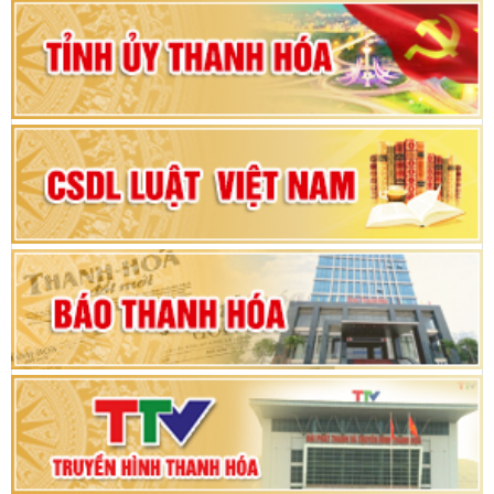
Đảng bộ tỉnh Thanh Hóa lần thứ XX, nhiệm kỳ
2025 - 2030
Đại hội đại biểu Đảng bộ xã Yên Thọ lần thứ I,
nhiệm kỳ 2025 – 2030
Đại hội Đảng bộ xã Yên Ninh lần thứ nhất,
nhiệm kỳ 2025 - 2030
Khai mạc Kỳ họp bất thường lần thứ 9, Quốc
hội khóa XV
Phiên thảo luận Kỳ họp thứ 24, HĐND tỉnh
Thanh Hóa khóa XVIII, nhiệm kỳ 2021 - 2026
Bế mạc Kỳ họp thứ hai bốn, Hội đồng nhân dân
tỉnh khoá XVIII