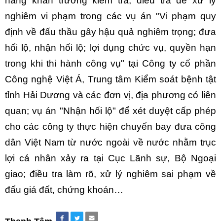
năng khẩn trương kiểm tra, điều tra để xử lý
nghiêm vi phạm trong các vụ án "Vi phạm quy
định về đấu thầu gây hậu quả nghiêm trọng; đưa
hối lộ, nhận hối lộ; lợi dụng chức vụ, quyền hạn
trong khi thi hành công vụ" tại Công ty cổ phần
Công nghệ Việt Á, Trung tâm Kiểm soát bệnh tật
tỉnh Hải Dương và các đơn vị, địa phương có liên
quan; vụ án "Nhận hối lộ" để xét duyệt cấp phép
cho các công ty thực hiện chuyến bay đưa công
dân Việt Nam từ nước ngoài về nước nhằm trục
lợi cá nhân xảy ra tại Cục Lãnh sự, Bộ Ngoại
giao; điều tra làm rõ, xử lý nghiêm sai phạm về
đấu giá đất, chứng khoán…