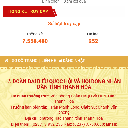
Bình chọn
Xem kết quả
THỐNG KÊ TRUY CẬP
Số lượt truy cập
Thống kê:
Online:
7.558.480
252
SƠ ĐỒ TRANG
LIÊN HỆ
ĐĂNG NHẬP
© ĐOÀN ĐẠI BIỂU QUỐC HỘI VÀ HỘI ĐỒNG NHÂN
DÂN TỈNH THANH HÓA
Cơ quan thường trực:
Văn phòng Đoàn ĐBQH và HĐND tỉnh
Thanh Hóa
Trưởng ban biên tập:
Trần Mạnh Long,
Chức vụ:
Chánh Văn
phòng
Địa chỉ:
phường Hạc Thành, tỉnh Thanh Hóa
Điện thoại:
(0237) 3.852.255;
Fax:
(0237) 3.750.660;
Email: