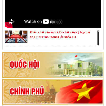
Phiên chất vấn và trả lời chất vấn Kỳ họp thứ
tư, HĐND tỉnh Thanh Hóa khóa XIX
Khai mạc kỳ họp thứ Nhất, Quốc hội khóa XVI
Hướng dẫn quy trình bỏ phiếu bầu cử ĐBQH
khoá XVI và đại biểu HĐND các cấp nhiệm kỳ
2026-2031
80 năm Quốc hội Việt Nam: vì lợi ích Nhân dân,
vì sự phát triển của đất nước
Bộ Chính trị duyệt nội dung Đại hội đại biểu