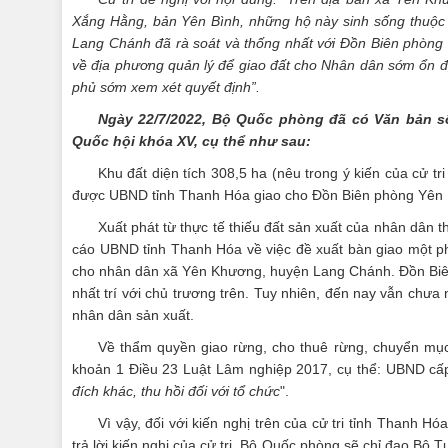
Xắng Hằng, bản Yên Bình, những hộ này sinh sống thuộ
Lang Chánh đã rà soát và thống nhất với Đồn Biên phòng
về địa phương quản lý để giao đất cho Nhân dân sớm ổn đ
phủ sớm xem xét quyết định”.
Ngày 22/7/2022, Bộ Quốc phòng đã có Văn bản số 
Quốc hội khóa XV, cụ thể như sau:
Khu đất diện tích 308,5 ha (nêu trong ý kiến của cử t
được UBND tỉnh Thanh Hóa giao cho Đồn Biên phòng Yên K
Xuất phát từ thực tế thiếu đất sản xuất của nhân d
cáo UBND tỉnh Thanh Hóa về việc đề xuất bàn giao một ph
cho nhân dân xã Yên Khương, huyện Lang Chánh. Đồn Biê
nhất trí với chủ trương trên. Tuy nhiên, đến nay vẫn chưa
nhân dân sản xuất.
Về thẩm quyền giao rừng, cho thuê rừng, chuyển mục
khoản 1 Điều 23 Luật Lâm nghiệp 2017, cụ thể: UBND cấp
đích khác, thu hồi đối với tổ chức
".
Vì vậy, đối với kiến nghị trên của cử tri tỉnh Thanh 
trả lời kiến nghị của cử tri. Bộ Quốc phòng sẽ chỉ đạo Bộ 