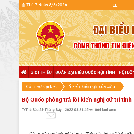
Thứ 7 Ngày 8/8/2026
GIỚI THIỆU
ĐOÀN ĐẠI BIỂU QUỐC HỘI TỈNH
HỘI ĐỒ
Cử tri với đại biểu
Ý kiến, kiến nghị của cử tri
Bộ Quốc phòng trả lời kiến nghị cử tri tỉ
Thứ Sáu 29 Tháng Bảy - 2022 08:21:45
664 lượt xem
Cử tri đề nghị với nội dung: “Trên địa bàn xã Yên K