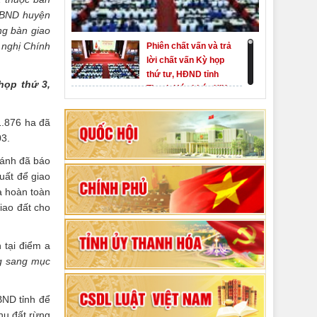
UBND huyện
ng bàn giao
 nghị Chính
Phiên chất vấn và trả
lời chất vấn Kỳ họp
thứ tư, HĐND tỉnh
họp thứ 3,
Thanh Hóa khóa XIX
Khai mạc kỳ họp thứ
Nhất, Quốc hội khóa
1.876 ha đã
XVI
03.
Hướng dẫn quy trình
hánh đã báo
bỏ phiếu bầu cử
uất để giao
ĐBQH khoá XVI và
a hoàn toàn
đại biểu HĐND các
iao đất cho
80 năm Quốc hội Việt
cấp nhiệm kỳ 2026-
Nam: vì lợi ích Nhân
2031
dân, vì sự phát triển
 tại điểm a
của đất nước
ng sang mục
Bộ Chính trị duyệt nội
dung Đại hội đại biểu
Đảng bộ tỉnh Thanh
BND tỉnh để
Hóa lần thứ XX,
khu đất rừng