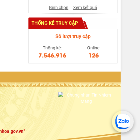
Bình chọn
Xem kết quả
THỐNG KÊ TRUY CẬP
Số lượt truy cập
Thống kê:
Online:
7.546.916
126
hhoa.gov.vn
"