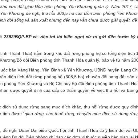
c khu vực đất giao Đồn biên phòng Yên Khương quản lý. Năm 2017, 
 Yên Khương đề nghị thu hồi 308,5 ha của Đồn biên phòng Yên Khươ
ịnh đời sống và sản xuất nhưng đến nay vẫn chưa được giải quyết, đề
2392/BQP-BP về việc trả lời kiến nghị cử tri gửi đến trước kỳ 
ri tỉnh Thanh Hóa) nằm trong khu đất rừng phòng hộ có tổng diện tích 
hương/Bộ đội Biên phòng tỉnh Thanh Hóa quản lý, bảo vệ từ năm 20
ân thuộc bản Xắng Hằng, Yên Bình xã Yên Khương, UBND huyện Lang C
ần diện tích đất rừng phòng hộ (308,5 ha) chuyển đổi sang đất sản x
n phòng Yên Khương và Bộ Chỉ huy Bộ đội Biên phòng tỉnh Thanh Hó
 nhận được quyết định của cấp có thẩm quyền về việc thu hồi và bàn g
 đích sử dụng rừng sang mục đích khác, thu hồi rừng được quy định
 tỉnh được “
giao rừng, cho thuê rừng, chuyển mục đích sử dụng rừ
Hóa, đề nghị Đoàn Đại biểu Quốc hội tỉnh Thanh Hóa có ý kiến đối với U
Tư lệnh Bộ đội Biên phòng chỉ đạo các đơn vị thuộc quyền bàn giao lại 