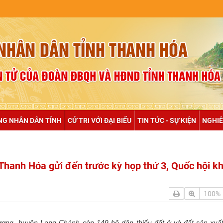
NULL
NG NHÂN DÂN TỈNH
CỬ TRI VỚI ĐẠI BIỂU
TIN TỨC - SỰ KIỆN
NGHIÊ
nh Thanh Hóa gửi đến trước kỳ họp thứ 3, Quốc hội 
100%
hương, huyện Lang Chánh còn 149 hộ dân thiếu đất ở và đất sản xuấ