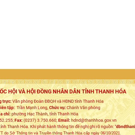
UỐC HỘI VÀ HỘI ĐỒNG NHÂN DÂN TỈNH THANH HÓA
 trực:
Văn phòng Đoàn ĐBQH và HĐND tỉnh Thanh Hóa
iên tập:
Trần Mạnh Long,
Chức vụ:
Chánh Văn phòng
ịa chỉ:
phường Hạc Thành, tỉnh Thanh Hóa
52.255;
Fax:
(0237) 3.750.660;
Email:
hdnd@thanhhoa.gov.vn
h Thanh Hóa. Khi phát hành thông tin đề nghị ghi rõ nguồn: "
dbndthan
 do Sở Thông tin và Truyền thông Thanh Hóa cấp ngày 06/10/2021.