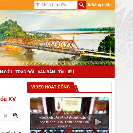
Đăng nhập
N CỨU - TRAO ĐỔI
VĂN BẢN - TÀI LIỆU
VIDEO HOẠT ĐỘNG
khóa XV
Phiên chất vấn và trả lời chất vấn Kỳ
họp thứ tư, HĐND tỉnh Thanh Hóa
khóa XIX
t thuộc bản