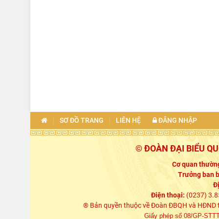
SƠ ĐỒ TRANG
LIÊN HỆ
ĐĂNG NHẬP
© ĐOÀN ĐẠI BIỂU Q
Cơ quan thường
Trưởng ban b
Đ
Điện thoại:
(0237) 3.8
® Bản quyền thuộc về Đoàn ĐBQH và HĐND tỉn
Giấy phép số 08/GP-STTTT