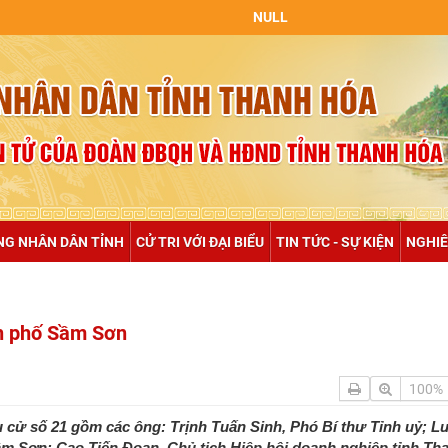
NULL
NG NHÂN DÂN TỈNH
CỬ TRI VỚI ĐẠI BIỂU
TIN TỨC - SỰ KIỆN
NGHIÊ
ành phố Sầm Sơn
100%
u cử số 21 gồm các ông: Trịnh Tuấn Sinh, Phó Bí thư Tỉnh uỷ; L
m Sơn; Cao Tiến Đoan, Chủ tịch Hiệp hội doanh nghiệp tỉnh Th