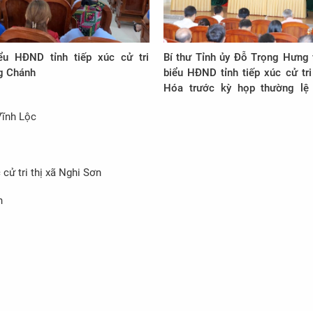
ểu HĐND tỉnh tiếp xúc cử tri
Bí thư Tỉnh ủy Đỗ Trọng Hưng 
g Chánh
biểu HĐND tỉnh tiếp xúc cử tr
Hóa trước kỳ họp thường lệ
2022, HĐND tỉnh khoá XVIII
Vĩnh Lộc
cử tri thị xã Nghi Sơn
n