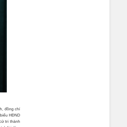
h, đồng chí
i biểu HĐND
ử tri thành