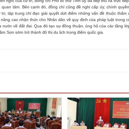
 nghị của cử tri, đồng chí Phó Bí thư Tỉnh ủy đã tiếp thu và trực tiếp 
quan tâm. Bên cạnh đó, đồng chí cũng đề nghị cấp ủy, chính quyền
 tri, tập trung chỉ đạo giải quyết dứt điểm những vấn đề thuộc thẩm
 nâng cao nhận thức cho Nhân dân về quy định của pháp luật trong cô
à nước về đất đai. Qua đó tạo sự đồng thuận, ủng hộ của các tầng l
m Sơn sớm trở thành đô thị du lịch trọng điểm quốc gia.