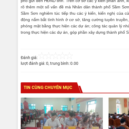
phố gửi đến HĐND tỉnh. Trên cơ sở các ý kiến phản ánh, kiến
rõ thêm một số vấn đề mà Nhân dân thành phố Sầm Sơn 
Sầm Sơn nghiêm túc tiếp thu các ý kiến, kiến nghị của cử
động nắm bắt tình hình ở cơ sở, tăng cường tuyên truyền,
phóng mặt bằng thực hiện các dự án; công tác quản lý nh
trong thực hiện các dự án, góp phần xây dựng thành phố Sầ
Đánh giá:
lượt đánh giá:
0
, trung bình:
0.00
TIN CÙNG CHUYÊN MỤC