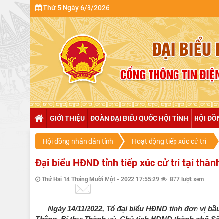
Thứ 5 Ngày 6/8/2026
GIỚI THIỆU
ĐOÀN ĐẠI BIỂU QUỐC HỘI TỈNH
HỘI ĐỒ
Hội đồng nhân dân tỉnh
Hoạt động tiếp xúc cử tri
Đại biểu HĐND tỉnh tiếp xúc cử tri tại th
Thứ Hai 14 Tháng Mười Một - 2022 17:55:29
877 lượt xem
Ngày 14/11/2022, Tổ đại biểu HĐND tỉnh đơn vị bầ
Thắng, Bí thư Thành uỷ, Chủ tịch HĐND thành phố Sầ