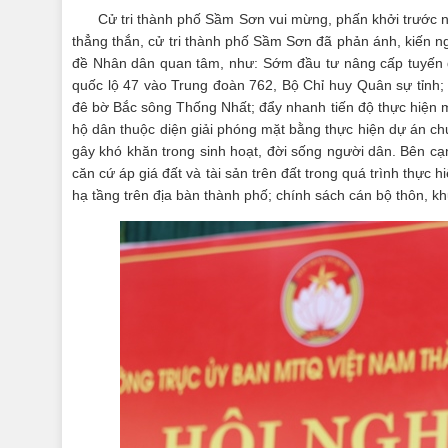
Cử tri thành phố Sầm Sơn vui mừng, phấn khởi trước n
thẳng thắn, cử tri thành phố Sầm Sơn đã phản ánh, kiến n
đề Nhân dân quan tâm, như: Sớm đầu tư nâng cấp tuyến
quốc lộ 47 vào Trung đoàn 762, Bộ Chỉ huy Quân sự tỉnh; 
đê bờ Bắc sông Thống Nhất; đẩy nhanh tiến độ thực hiện 
hộ dân thuộc diện giải phóng mặt bằng thực hiện dự án chư
gây khó khăn trong sinh hoạt, đời sống người dân. Bên c
căn cứ áp giá đất và tài sản trên đất trong quá trình thực 
hạ tầng trên địa bàn thành phố; chính sách cán bộ thôn, khu