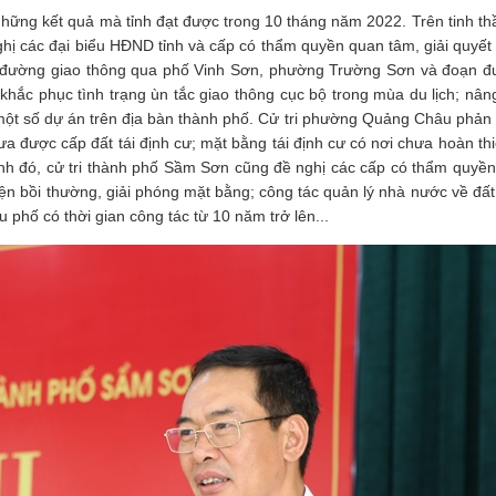
hững kết quả mà tỉnh đạt được trong 10 tháng năm 2022. Trên tinh th
ghị các đại biểu HĐND tỉnh và cấp có thẩm quyền quan tâm, giải quyết
 đường giao thông qua phố Vinh Sơn, phường Trường Sơn và đoạn đư
khắc phục tình trạng ùn tắc giao thông cục bộ trong mùa du lịch; nân
một số dự án trên địa bàn thành phố. Cử tri phường Quảng Châu phản
a được cấp đất tái định cư; mặt bằng tái định cư có nơi chưa hoàn thi
ạnh đó, cử tri thành phố Sầm Sơn cũng đề nghị các cấp có thẩm quyền
hiện bồi thường, giải phóng mặt bằng; công tác quản lý nhà nước về đất
 phố có thời gian công tác từ 10 năm trở lên...