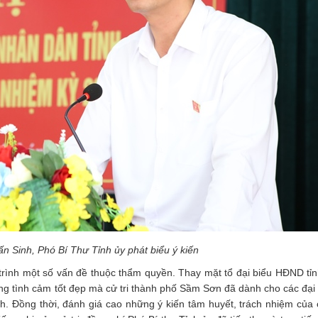
ấn Sinh, Phó Bí Thư Tỉnh ủy phát biểu ý kiến
rình một số vấn đề thuộc thẩm quyền. Thay mặt tổ đại biểu HĐND tỉn
ững tình cảm tốt đẹp mà cử tri thành phố Sầm Sơn đã dành cho các đạ
h. Đồng thời, đánh giá cao những ý kiến tâm huyết, trách nhiệm của c