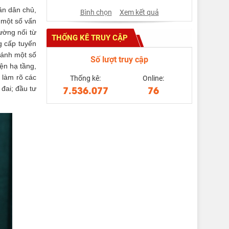
ần dân chủ,
Bình chọn
Xem kết quả
 một số vấn
ờng nối từ
THỐNG KÊ TRUY CẬP
g cấp tuyến
 ánh một số
Số lượt truy cập
ện hạ tầng,
 làm rõ các
Thống kê:
Online:
7.536.077
76
 đai; đầu tư