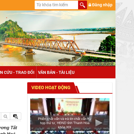
Đăng nhập
N CỨU - TRAO ĐỔI
VĂN BẢN - TÀI LIỆU
VIDEO HOẠT ĐỘNG
Phiên chất vấn và trả lời chất vấn Kỳ
họp thứ tư, HĐND tỉnh Thanh Hóa
ương Tất
khóa XIX
anh Hoá,