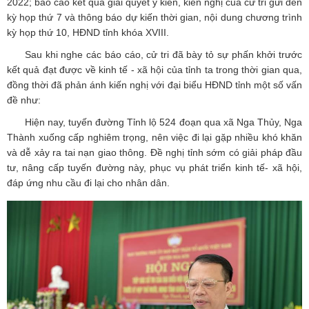
2022; báo cáo kết quả giải quyết ý kiến, kiến nghị của cử tri gửi đến
kỳ họp thứ 7 và thông báo dự kiến thời gian, nội dung chương trình
kỳ họp thứ 10, HĐND tỉnh khóa XVIII.
Sau khi nghe các báo cáo, cử tri đã bày tỏ sự phấn khởi trước
kết quả đạt được về kinh tế - xã hội của tỉnh ta trong thời gian qua,
đồng thời đã phản ánh kiến nghị với đại biểu HĐND tỉnh một số vấn
đề như:
Hiện nay, tuyến đường Tỉnh lộ 524 đoạn qua xã Nga Thủy, Nga
Thành xuống cấp nghiêm trọng, nên việc đi lại gặp nhiều khó khăn
và dễ xảy ra tai nạn giao thông. Đề nghị tỉnh sớm có giải pháp đầu
tư, nâng cấp tuyến đường này, phục vụ phát triển kinh tế- xã hội,
đáp ứng nhu cầu đi lại cho nhân dân.