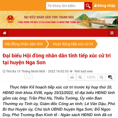
Đăng nhập
Hội đồng nhân dân tỉnh
Hoạt động tiếp xúc cử tri
Đại biểu Hội đồng nhân dân tỉnh tiếp xúc cử tri
tại huyện Nga Sơn
Thứ Ba 15 Tháng Mười Một - 2022 16:02:53
968 lượt xem
100%
Thực hiện Kế hoạch tiếp xúc cử tri trước kỳ họp thứ 10,
HĐND tỉnh khóa XVIII, ngày 15/11/2022, tổ đại biểu HĐND tỉnh
gồm các ông: Trần Phú Hà, Thiếu Tướng, Ủy viên Ban
Thường vụ Tỉnh ủy, Giám đốc Công an tỉnh; Lê Văn Dậu, Phó
Bí thư Huyện ủy, Chủ tịch UBND huyện Nga Sơn; Đỗ Ngọc
Duy, Phó Trưởng Ban Kinh tế - Ngân sách HĐND tỉnh đã có