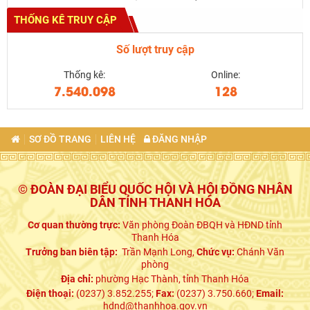
THỐNG KÊ TRUY CẬP
Số lượt truy cập
Thống kê:
Online:
7.540.098
128
SƠ ĐỒ TRANG
LIÊN HỆ
ĐĂNG NHẬP
© ĐOÀN ĐẠI BIỂU QUỐC HỘI VÀ HỘI ĐỒNG NHÂN
DÂN TỈNH THANH HÓA
Cơ quan thường trực:
Văn phòng Đoàn ĐBQH và HĐND tỉnh
Thanh Hóa
Trưởng ban biên tập:
Trần Mạnh Long,
Chức vụ:
Chánh Văn
phòng
Địa chỉ:
phường Hạc Thành, tỉnh Thanh Hóa
Điện thoại:
(0237) 3.852.255;
Fax:
(0237) 3.750.660;
Email:
hdnd@thanhhoa.gov.vn