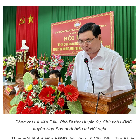
Đồng chí Lê Văn Dậu, Phó Bí thư Huyện ủy, Chủ tịch UBND
huyện Nga Sơn phát biểu tại Hội nghị
Thay mặt tổ đại biểu HĐND tỉnh, ông Lê Văn Dậu, Phó Bí thư