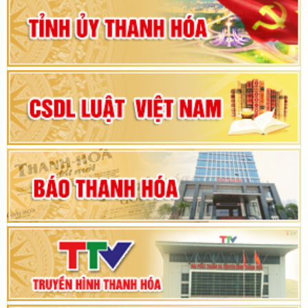
Đảng bộ tỉnh Thanh Hóa lần thứ XX, nhiệm kỳ
2025 - 2030
Đại hội đại biểu Đảng bộ xã Yên Thọ lần thứ I,
nhiệm kỳ 2025 – 2030
Đại hội Đảng bộ xã Yên Ninh lần thứ nhất,
nhiệm kỳ 2025 - 2030
Khai mạc Kỳ họp bất thường lần thứ 9, Quốc
hội khóa XV
Phiên thảo luận Kỳ họp thứ 24, HĐND tỉnh
Thanh Hóa khóa XVIII, nhiệm kỳ 2021 - 2026
Bế mạc Kỳ họp thứ hai bốn, Hội đồng nhân dân
tỉnh khoá XVIII