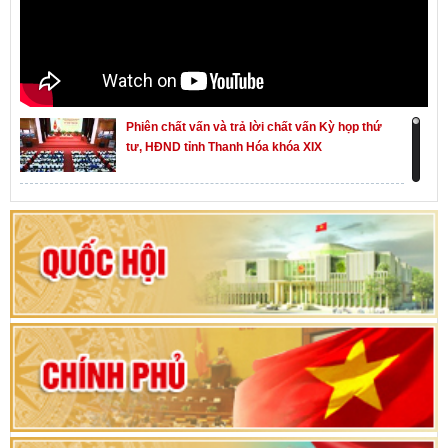
Phiên chất vấn và trả lời chất vấn Kỳ họp thứ
tư, HĐND tỉnh Thanh Hóa khóa XIX
Khai mạc kỳ họp thứ Nhất, Quốc hội khóa XVI
Hướng dẫn quy trình bỏ phiếu bầu cử ĐBQH
khoá XVI và đại biểu HĐND các cấp nhiệm kỳ
2026-2031
80 năm Quốc hội Việt Nam: vì lợi ích Nhân dân,
vì sự phát triển của đất nước
Bộ Chính trị duyệt nội dung Đại hội đại biểu