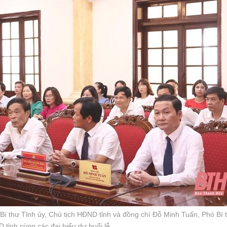
 thư Tỉnh ủy, Chủ tịch HĐND tỉnh và đồng chí Đỗ Minh Tuấn, Phó Bí t
 tỉnh cùng các đại biểu dự buổi lễ.