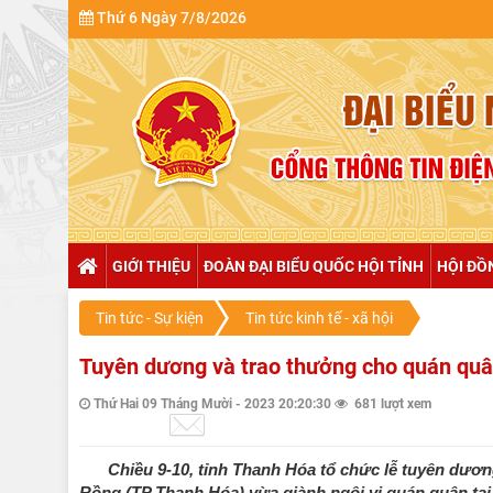
Thứ 6 Ngày 7/8/2026
GIỚI THIỆU
ĐOÀN ĐẠI BIỂU QUỐC HỘI TỈNH
HỘI ĐỒ
Tin tức - Sự kiện
Tin tức kinh tế - xã hội
Tuyên dương và trao thưởng cho quán qu
Thứ Hai 09 Tháng Mười - 2023 20:20:30
681 lượt xem
Chiều 9-10, tỉnh Thanh Hóa tổ chức lễ tuyên d
Rồng (TP Thanh Hóa) vừa giành ngôi vị quán quân tại