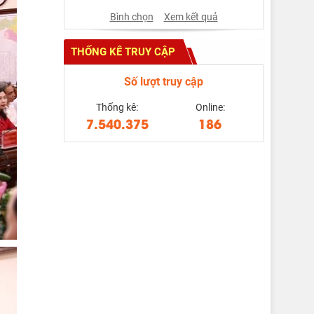
Bình chọn
Xem kết quả
THỐNG KÊ TRUY CẬP
Số lượt truy cập
Thống kê:
Online:
7.540.375
186