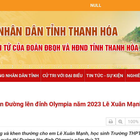
NULL
NG NHÂN DÂN TỈNH
CỬ TRI VỚI ĐẠI BIỂU
TIN TỨC - SỰ KIỆN
NGHIÊ
ân Đường lên đỉnh Olympia năm 2023 Lê Xuân Mạn
100%
ương và khen thưởng cho em Lê Xuân Mạnh, học sinh Trường TH
 cuộc thi Đường lên đỉnh Olympia năm thứ 23.