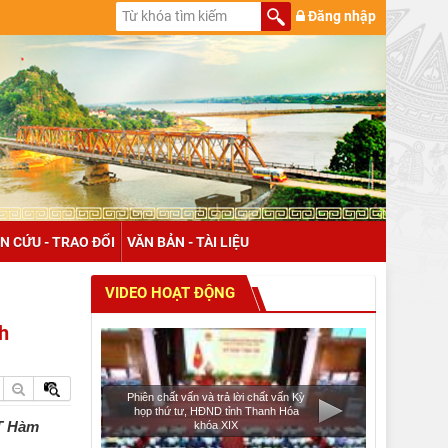
Đăng nhập
N CỨU - TRAO ĐỔI
VĂN BẢN - TÀI LIỆU
VIDEO HOẠT ĐỘNG
h
Phiên chất vấn và trả lời chất vấn Kỳ
họp thứ tư, HĐND tỉnh Thanh Hóa
PT Hàm
khóa XIX