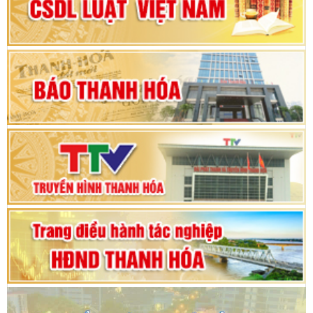
nhiệm kỳ 2025 - 2030
Khai mạc Kỳ họp bất thường lần thứ 9, Quốc
hội khóa XV
Phiên thảo luận Kỳ họp thứ 24, HĐND tỉnh
Thanh Hóa khóa XVIII, nhiệm kỳ 2021 - 2026
Bế mạc Kỳ họp thứ hai bốn, Hội đồng nhân dân
tỉnh khoá XVIII