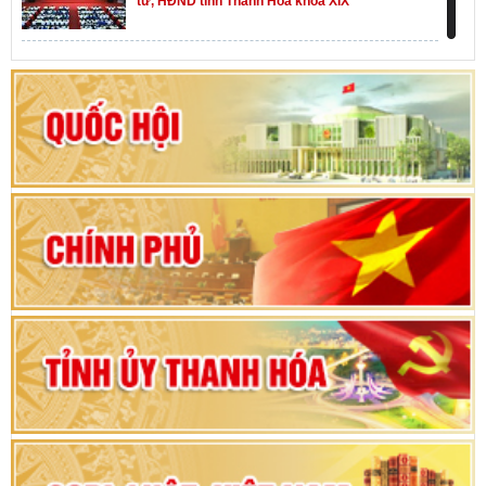
tư, HĐND tỉnh Thanh Hóa khóa XIX
Khai mạc kỳ họp thứ Nhất, Quốc hội khóa XVI
Hướng dẫn quy trình bỏ phiếu bầu cử ĐBQH
khoá XVI và đại biểu HĐND các cấp nhiệm kỳ
2026-2031
80 năm Quốc hội Việt Nam: vì lợi ích Nhân dân,
vì sự phát triển của đất nước
Bộ Chính trị duyệt nội dung Đại hội đại biểu
Đảng bộ tỉnh Thanh Hóa lần thứ XX, nhiệm kỳ
2025 - 2030
Đại hội đại biểu Đảng bộ xã Yên Thọ lần thứ I,
nhiệm kỳ 2025 – 2030
Đại hội Đảng bộ xã Yên Ninh lần thứ nhất,