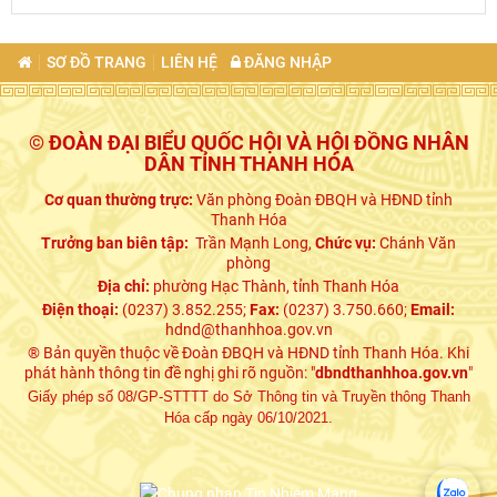
SƠ ĐỒ TRANG
LIÊN HỆ
ĐĂNG NHẬP
© ĐOÀN ĐẠI BIỂU QUỐC HỘI VÀ HỘI ĐỒNG NHÂN
DÂN TỈNH THANH HÓA
Cơ quan thường trực:
Văn phòng Đoàn ĐBQH và HĐND tỉnh
Thanh Hóa
Trưởng ban biên tập:
Trần Mạnh Long,
Chức vụ:
Chánh Văn
phòng
Địa chỉ:
phường Hạc Thành, tỉnh Thanh Hóa
Điện thoại:
(0237) 3.852.255;
Fax:
(0237) 3.750.660;
Email:
hdnd@thanhhoa.gov.vn
® Bản quyền thuộc về Đoàn ĐBQH và HĐND tỉnh Thanh Hóa. Khi
phát hành thông tin đề nghị ghi rõ nguồn: "
dbndthanhhoa.gov.vn
"
Giấy phép số 08/GP-STTTT do Sở Thông tin và Truyền thông Thanh
Hóa cấp ngày 06/10/2021.