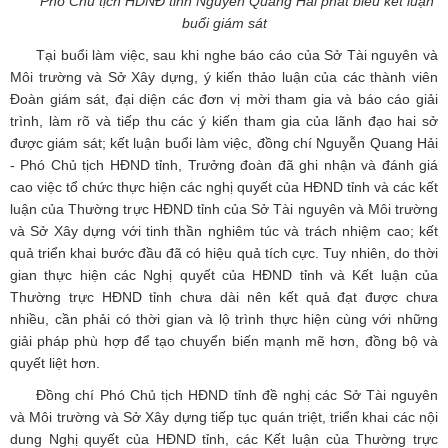
Phó Chủ tịch HDNĐ tỉnh Nguyễn Quang Hải phát biểu kết luận
buổi giám sát
Tại buổi làm việc, sau khi nghe báo cáo của Sở Tài nguyên và
Môi trường và Sở Xây dựng, ý kiến thảo luận của các thành viên
Đoàn giám sát, đại diện các đơn vị mời tham gia và báo cáo giải
trình, làm rõ và tiếp thu các ý kiến tham gia của lãnh đạo hai sở
được giám sát; kết luận buổi làm việc, đồng chí Nguyễn Quang Hải
- Phó Chủ tịch HĐND tỉnh, Trưởng đoàn đã ghi nhận và đánh giá
cao việc tổ chức thực hiện các nghị quyết của HĐND tỉnh và các kết
luận của Thường trực HĐND tỉnh của Sở Tài nguyên và Môi trường
và Sở Xây dựng với tinh thần nghiêm túc và trách nhiệm cao; kết
quả triển khai bước đầu đã có hiệu quả tích cực. Tuy nhiên, do thời
gian thực hiện các Nghị quyết của HĐND tỉnh và Kết luận của
Thường trực HĐND tỉnh chưa dài nên kết quả đạt được chưa
nhiều, cần phải có thời gian và lộ trình thực hiện cùng với những
giải pháp phù hợp để tạo chuyển biến mạnh mẽ hơn, đồng bộ và
quyết liệt hơn.
Đồng chí Phó Chủ tịch HĐND tỉnh đề nghị các Sở Tài nguyên
và Môi trường và Sở Xây dựng tiếp tục quán triệt, triển khai các nội
dung Nghị quyết của HĐND tỉnh, các Kết luận của Thường trực