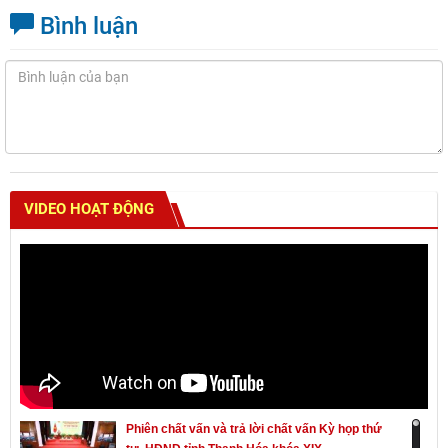
Bình luận
VIDEO HOẠT ĐỘNG
Phiên chất vấn và trả lời chất vấn Kỳ họp thứ