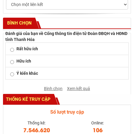
BÌNH CHỌN
Đánh giá của bạn về Cổng thông tin điện tử Đoàn ĐBQH và HĐND
tỉnh Thanh Hóa
Rất hữu ích
Hữu ích
Ý kiến khác
Bình chọn
Xem kết quả
THỐNG KÊ TRUY CẬP
Số lượt truy cập
Thống kê:
Online:
7.546.620
106