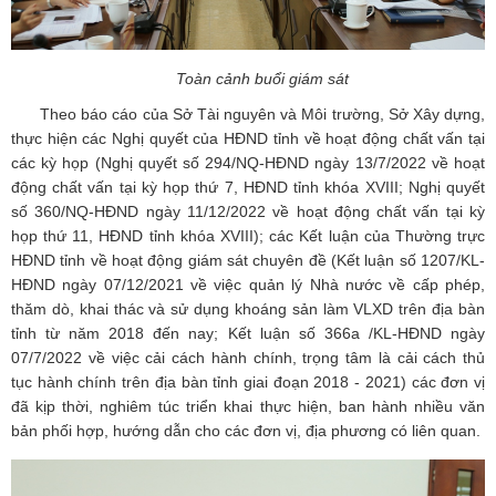
Toàn cảnh buổi giám sát
Theo báo cáo của Sở Tài nguyên và Môi trường, Sở Xây dựng,
thực hiện các Nghị quyết của HĐND tỉnh về hoạt động chất vấn tại
các kỳ họp (Nghị quyết số 294/NQ-HĐND ngày 13/7/2022 về hoạt
động chất vấn tại kỳ họp thứ 7, HĐND tỉnh khóa XVIII; Nghị quyết
số 360/NQ-HĐND ngày 11/12/2022 về hoạt động chất vấn tại kỳ
họp thứ 11, HĐND tỉnh khóa XVIII); các Kết luận của Thường trực
HĐND tỉnh về hoạt động giám sát chuyên đề (Kết luận số 1207/KL-
HĐND ngày 07/12/2021 về việc quản lý Nhà nước về cấp phép,
thăm dò, khai thác và sử dụng khoáng sản làm VLXD trên địa bàn
tỉnh từ năm 2018 đến nay; Kết luận số 366a /KL-HĐND ngày
07/7/2022 về việc cải cách hành chính, trọng tâm là cải cách thủ
tục hành chính trên địa bàn tỉnh giai đoạn 2018 - 2021) các đơn vị
đã kịp thời, nghiêm túc triển khai thực hiện, ban hành nhiều văn
bản phối hợp, hướng dẫn cho các đơn vị, địa phương có liên quan.