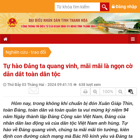
Đăng nhập
Nghiên cứu - trao đổi
Tự hào Đảng ta quang vinh, mãi mãi là ngọn cờ
dẫn dắt toàn dân tộc
Thứ Bảy 03 Tháng Hai - 2024 09:41:15
638 lượt xem
100%
Hôm nay, trong không khí chuẩn bị đón Xuân Giáp Thìn,
toàn Đảng, toàn dân và toàn quân ta vui mừng kỷ niệm 94
năm Ngày thành lập Đảng Cộng sản Việt Nam, Đảng của
nhân dân lao động và của dân tộc Việt Nam anh hùng. Tự
hào về Đảng quang vinh, chúng ta mãi mãi tin tưởng, kiên
định con đường cách mạng mà Bác Hồ kính yêu và Đảng ta