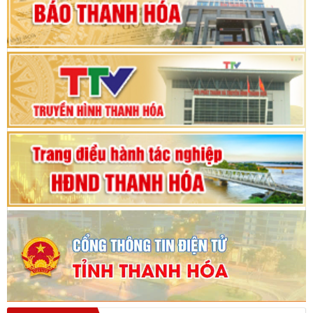
Phiên thảo luận Kỳ họp thứ 24, HĐND tỉnh
Thanh Hóa khóa XVIII, nhiệm kỳ 2021 - 2026
Bế mạc Kỳ họp thứ hai bốn, Hội đồng nhân dân
tỉnh khoá XVIII