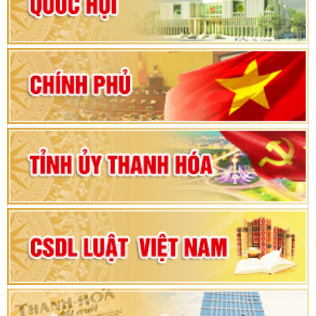
Hướng dẫn quy trình bỏ phiếu bầu cử ĐBQH
khoá XVI và đại biểu HĐND các cấp nhiệm kỳ
2026-2031
80 năm Quốc hội Việt Nam: vì lợi ích Nhân dân,
vì sự phát triển của đất nước
Bộ Chính trị duyệt nội dung Đại hội đại biểu
Đảng bộ tỉnh Thanh Hóa lần thứ XX, nhiệm kỳ
2025 - 2030
Đại hội đại biểu Đảng bộ xã Yên Thọ lần thứ I,
nhiệm kỳ 2025 – 2030
Đại hội Đảng bộ xã Yên Ninh lần thứ nhất,
nhiệm kỳ 2025 - 2030
Khai mạc Kỳ họp bất thường lần thứ 9, Quốc
hội khóa XV