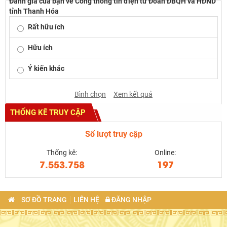
Đánh giá của bạn về Cổng thông tin điện tử Đoàn ĐBQH và HĐND
tỉnh Thanh Hóa
Rất hữu ích
Hữu ích
Ý kiến khác
Bình chọn
Xem kết quả
THỐNG KÊ TRUY CẬP
Số lượt truy cập
Thống kê:
Online:
7.553.758
197
SƠ ĐỒ TRANG
LIÊN HỆ
ĐĂNG NHẬP