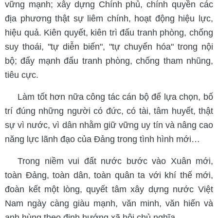
vững mạnh; xây dựng Chính phủ, chính quyền các
địa phương thật sự liêm chính, hoạt động hiệu lực,
hiệu quả. Kiên quyết, kiên trì đấu tranh phòng, chống
suy thoái, "tự diễn biến", "tự chuyển hóa" trong nội
bộ; đẩy mạnh đấu tranh phòng, chống tham nhũng,
tiêu cực.
Làm tốt hơn nữa công tác cán bộ để lựa chọn, bố
trí đúng những người có đức, có tài, tâm huyết, thật
sự vì nước, vì dân nhằm giữ vững uy tín và nâng cao
năng lực lãnh đạo của Đảng trong tình hình mới…
Trong niềm vui đất nước bước vào Xuân mới,
toàn Đảng, toàn dân, toàn quân ta với khí thế mới,
đoàn kết một lòng, quyết tâm xây dựng nước Việt
Nam ngày càng giàu mạnh, văn minh, văn hiến và
anh hùng theo định hướng xã hội chủ nghĩa.