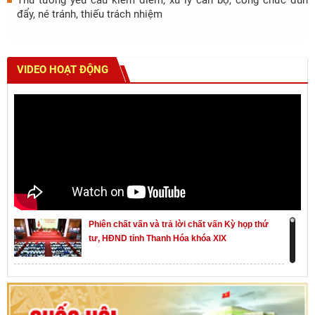
Thủ tướng yêu cầu kiểm điểm, xử lý cán bộ, công chức đùn
đẩy, né tránh, thiếu trách nhiệm
VIDEO HOẠT ĐỘNG
Phiên chất vấn và trả lời chất vấn Kỳ họp thứ
tư, HĐND tỉnh Thanh Hóa khóa XIX
Khai mạc kỳ họp thứ Nhất, Quốc hội khóa XVI