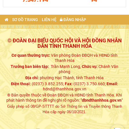
SƠ ĐỒ TRANG
LIÊN HỆ
ĐĂNG NHẬP
© ĐOÀN ĐẠI BIỂU QUỐC HỘI VÀ HỘI ĐỒNG NHÂN
DÂN TỈNH THANH HÓA
Cơ quan thường trực:
Văn phòng Đoàn ĐBQH và HĐND tỉnh
Thanh Hóa
Trưởng ban biên tập:
Trần Mạnh Long,
Chức vụ:
Chánh Văn
phòng
Địa chỉ:
phường Hạc Thành, tỉnh Thanh Hóa
Điện thoại:
(0237) 3.852.255;
Fax:
(0237) 3.750.660;
Email:
hdnd@thanhhoa.gov.vn
® Bản quyền thuộc về Đoàn ĐBQH và HĐND tỉnh Thanh Hóa. Khi
phát hành thông tin đề nghị ghi rõ nguồn: "
dbndthanhhoa.gov.vn
"
Giấy phép số 08/GP-STTTT do Sở Thông tin và Truyền thông Thanh
Hóa cấp ngày 06/10/2021.