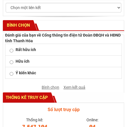
BÌNH CHỌN
Đánh giá của bạn về Cổng thông tin điện tử Đoàn ĐBQH và HĐND
tỉnh Thanh Hóa
Rất hữu ích
Hữu ích
Ý kiến khác
Bình chọn
Xem kết quả
THỐNG KÊ TRUY CẬP
Số lượt truy cập
Thống kê:
Online:
7.547.194
94