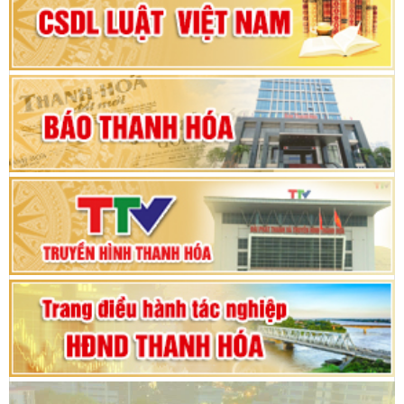
Đại hội Đảng bộ xã Yên Ninh lần thứ nhất,
nhiệm kỳ 2025 - 2030
Khai mạc Kỳ họp bất thường lần thứ 9, Quốc
hội khóa XV
Phiên thảo luận Kỳ họp thứ 24, HĐND tỉnh
Thanh Hóa khóa XVIII, nhiệm kỳ 2021 - 2026
Bế mạc Kỳ họp thứ hai bốn, Hội đồng nhân dân
tỉnh khoá XVIII