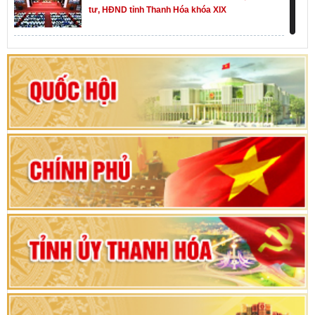
tư, HĐND tỉnh Thanh Hóa khóa XIX
Khai mạc kỳ họp thứ Nhất, Quốc hội khóa XVI
Hướng dẫn quy trình bỏ phiếu bầu cử ĐBQH
khoá XVI và đại biểu HĐND các cấp nhiệm kỳ
2026-2031
80 năm Quốc hội Việt Nam: vì lợi ích Nhân dân,
vì sự phát triển của đất nước
Bộ Chính trị duyệt nội dung Đại hội đại biểu
Đảng bộ tỉnh Thanh Hóa lần thứ XX, nhiệm kỳ
2025 - 2030
Đại hội đại biểu Đảng bộ xã Yên Thọ lần thứ I,
nhiệm kỳ 2025 – 2030