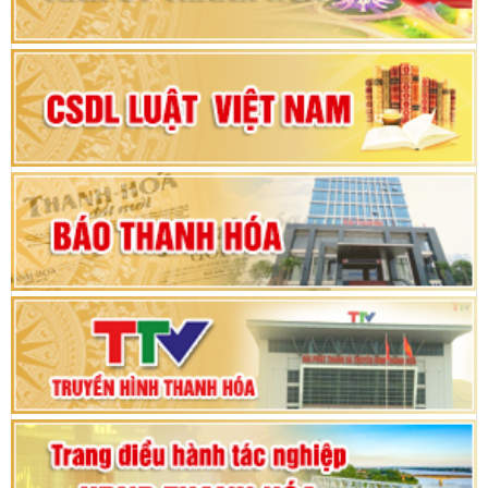
Đại hội đại biểu Đảng bộ xã Yên Thọ lần thứ I,
nhiệm kỳ 2025 – 2030
Đại hội Đảng bộ xã Yên Ninh lần thứ nhất,
nhiệm kỳ 2025 - 2030
Khai mạc Kỳ họp bất thường lần thứ 9, Quốc
hội khóa XV
Phiên thảo luận Kỳ họp thứ 24, HĐND tỉnh
Thanh Hóa khóa XVIII, nhiệm kỳ 2021 - 2026
Bế mạc Kỳ họp thứ hai bốn, Hội đồng nhân dân
tỉnh khoá XVIII