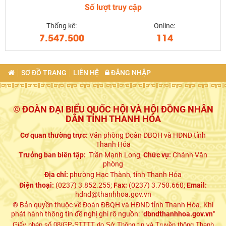
Số lượt truy cập
Thống kê:
Online:
7.547.500
114
SƠ ĐỒ TRANG
LIÊN HỆ
ĐĂNG NHẬP
© ĐOÀN ĐẠI BIỂU QUỐC HỘI VÀ HỘI ĐỒNG NHÂN
DÂN TỈNH THANH HÓA
Cơ quan thường trực:
Văn phòng Đoàn ĐBQH và HĐND tỉnh
Thanh Hóa
Trưởng ban biên tập:
Trần Mạnh Long,
Chức vụ:
Chánh Văn
phòng
Địa chỉ:
phường Hạc Thành, tỉnh Thanh Hóa
Điện thoại:
(0237) 3.852.255;
Fax:
(0237) 3.750.660;
Email:
hdnd@thanhhoa.gov.vn
® Bản quyền thuộc về Đoàn ĐBQH và HĐND tỉnh Thanh Hóa. Khi
phát hành thông tin đề nghị ghi rõ nguồn: "
dbndthanhhoa.gov.vn
"
Giấy phép số 08/GP-STTTT do Sở Thông tin và Truyền thông Thanh