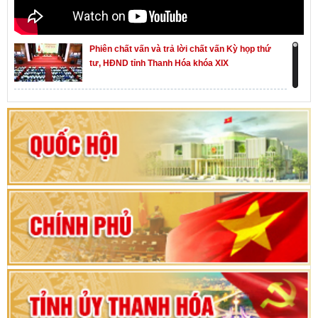
Phiên chất vấn và trả lời chất vấn Kỳ họp thứ
tư, HĐND tỉnh Thanh Hóa khóa XIX
Khai mạc kỳ họp thứ Nhất, Quốc hội khóa XVI
Hướng dẫn quy trình bỏ phiếu bầu cử ĐBQH
khoá XVI và đại biểu HĐND các cấp nhiệm kỳ
2026-2031
80 năm Quốc hội Việt Nam: vì lợi ích Nhân dân,
vì sự phát triển của đất nước
Bộ Chính trị duyệt nội dung Đại hội đại biểu
Đảng bộ tỉnh Thanh Hóa lần thứ XX, nhiệm kỳ
2025 - 2030