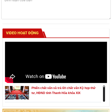
VIDEO HOẠT ĐỘNG
Phiên chất vấn và trả lời chất vấn Kỳ họp thứ
tư, HĐND tỉnh Thanh Hóa khóa XIX
Khai mạc kỳ họp thứ Nhất, Quốc hội khóa XVI