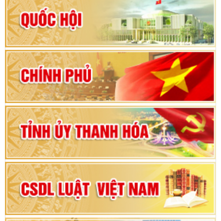
Hướng dẫn quy trình bỏ phiếu bầu cử ĐBQH
khoá XVI và đại biểu HĐND các cấp nhiệm kỳ
2026-2031
80 năm Quốc hội Việt Nam: vì lợi ích Nhân dân,
vì sự phát triển của đất nước
Bộ Chính trị duyệt nội dung Đại hội đại biểu
Đảng bộ tỉnh Thanh Hóa lần thứ XX, nhiệm kỳ
2025 - 2030
Đại hội đại biểu Đảng bộ xã Yên Thọ lần thứ I,
nhiệm kỳ 2025 – 2030
Đại hội Đảng bộ xã Yên Ninh lần thứ nhất,
nhiệm kỳ 2025 - 2030
Khai mạc Kỳ họp bất thường lần thứ 9, Quốc