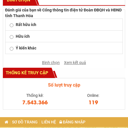
Đánh giá của bạn về Cổng thông tin điện tử Đoàn ĐBQH và HĐND
tỉnh Thanh Hóa
Rất hữu ích
Hữu ích
Ý kiến khác
Bình chọn
Xem kết quả
THỐNG KÊ TRUY CẬP
Số lượt truy cập
Thống kê:
Online:
7.543.366
119
SƠ ĐỒ TRANG
LIÊN HỆ
ĐĂNG NHẬP