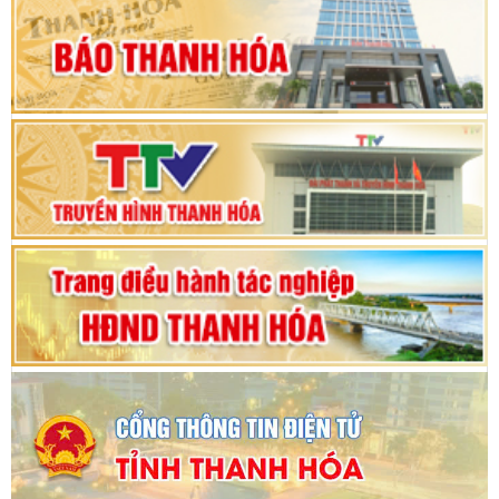
hội khóa XV
Phiên thảo luận Kỳ họp thứ 24, HĐND tỉnh
Thanh Hóa khóa XVIII, nhiệm kỳ 2021 - 2026
Bế mạc Kỳ họp thứ hai bốn, Hội đồng nhân dân
tỉnh khoá XVIII