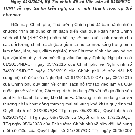
Ngày
01/8
/2024, Bộ
Tài chính
đã có Văn bản số
8109/BTC-
TCNH
về việc trả lời kiến nghị cử tri
tỉnh Thanh Hóa
, cụ thể
như sau:
Hiện nay, Chính phủ, Thủ tướng Chính phủ đã ban hành nhiều
chương trình tín dụng chính sách triển khai qua Ngân hàng Chính
sách xã hội (NHCSXH) nhằm hỗ trợ về sản xuất kinh doanh cho
các đối tượng chính sách (bao gồm cả hộ có mức sống trung bình
làm nông, lâm, ngư, diêm nghiệp) như Chương trình cho vay hỗ trợ
tạo việc làm, duy trì và mở rộng việc làm quy định tại Nghị định số
61/2015/NĐ-CP ngày 09/7/2015 của Chính phủ và Nghị định số
74/2019/NĐ-CP ngày 23/9/2019 của Chính phủ về sửa đổi, bổ
sung một số điều của Nghị định số 61/2015/NĐ-CP ngày 09/7/2015
của Chính phủ quy định về chính sách hỗ trợ tạo việc làm và Quỹ
quốc gia về việc làm; Chương trình tín dụng đối với hộ gia đình sản
xuất kinh doanh tại vùng khó khăn và Chương trình tín dụng đối với
thương nhân hoạt động thương mại tại vùng khó khăn quy định tại
Quyết định số 31/2007/QĐ-TTg ngày 05/3/2007, Quyết định số
92/2009/QĐ- TTg ngày 08/7/2009 và Quyết định số 17/2023/QĐ-
TTg ngày 05/6/2023 của Thủ tướng Chính phủ về sửa đổi, bổ sung
một số điều của Quyết định số 31/2007/QĐ-TTg ngày 05/3/2007