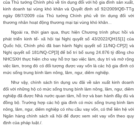
của Thủ tướng Chính phủ về tín dụng đối với hộ gia đình sản xuất,
kinh doanh tại vùng khó khăn và Quyết định số 92/2009/QĐ-TTg
ngày 08/7/2009 của Thủ tướng Chính phủ về tín dụng đối với
thương nhân hoạt động thương mại tại vùng khó khăn...
Ngoài ra, thời gian qua, thực hiện Chương trình phục hồi và
phát triển kinh tế- xã hội tại Nghị quyết số 43/2022/QH15
[1]
của
Quốc hội, Chính phủ đã ban hành Nghị quyết số 11/NQ-CP
[2]
và
Nghị quyết số 181/NQ-CP
[3]
để bố trí bổ sung 24.876 tỷ đồng cho
NHCSXH thực hiện cho vay hỗ trợ tạo việc làm, duy trì và mở rộng
việc làm, trong đó có đối tượng được vay vốn là các hộ gia đình có
mức sống trung bình làm nông, lâm, ngư, diêm nghiệp.
Như vậy, chính sách tín dụng ưu đãi về sản xuất kinh doanh
đối với những hộ có mức sống trung bình làm nông, lâm, ngư, diêm
nghiệp đã được Nhà nước quan tâm, hỗ trợ và ban hành đầy đủ và
đồng bộ. Trường hợp các hộ gia đình có mức sống trung bình làm
nông, lâm, ngư, diêm nghiệp có nhu cầu vay vốn, có thể liên hệ với
Ngân hàng chính sách xã hội để được xem xét vay vốn theo quy
định của pháp luật./.