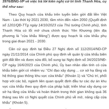
3976/BNG-VP
về việc trả lời kiến nghị cử tri
tỉnh Thanh Hóa
, cụ
thể như sau:
Theo Quy hoạch cửa khẩu trên tuyến biên giới đất liền Việt
Nam - Lào thời kỳ 2021 2030, tầm nhìn đến năm 2050
(Quyết định
số 1201/QĐ-TTg ngày 14/10/2023 của Thủ tướng Chính phủ)
, tỉnh
Thanh Hóa có lối mở chưa chính thức Yên Khương (tên địa
phương là “cửa khẩu Méng”) được quy hoạch là cửa khẩu phụ
trong giai đoạn 2021 - 2030.
Căn cứ quy định tại Điều 27 Nghị định số 112/2014/ND-CP
ngày 21/11/2014 của Chính phủ quy định về quản lý cửa khẩu biên
giới đất liền và được sửa đổi, bổ sung tại Nghị định số 34/2023/NĐ-
CP ngày 16/6/2023 của Chính phủ, Ủy ban nhân dân tỉnh có cửa
khẩu biên giới có nhiệm vụ: “Chỉ đạo xây dựng ... cơ sở hạ tầng và
hệ thông giao thông khu vực cửa khẩu” (Khoản 1) và “Chủ trì, phối
hợp với các bộ, ngành liên quan quyết định đầu tư các dự án khu
vực cửa khẩu theo quy định của pháp luật; triển khai xây dựng cơ
sở hạ tầng cửa khẩu và hoàn thành trong thời gian không quá 36
tháng sau khi có Nghị quyết của Chính phủ về mở, nâng cấp cửa
khẩu” (Khoản 5).