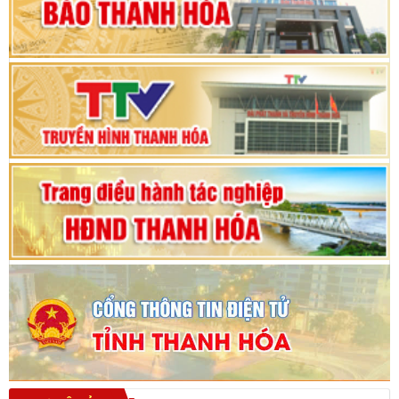
Phiên thảo luận Kỳ họp thứ 24, HĐND tỉnh
Thanh Hóa khóa XVIII, nhiệm kỳ 2021 - 2026
Bế mạc Kỳ họp thứ hai bốn, Hội đồng nhân dân
tỉnh khoá XVIII