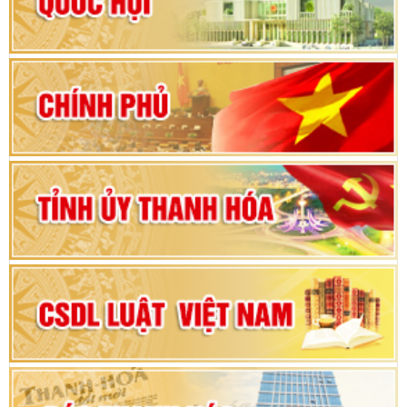
Hướng dẫn quy trình bỏ phiếu bầu cử ĐBQH
khoá XVI và đại biểu HĐND các cấp nhiệm kỳ
2026-2031
80 năm Quốc hội Việt Nam: vì lợi ích Nhân dân,
vì sự phát triển của đất nước
Bộ Chính trị duyệt nội dung Đại hội đại biểu
Đảng bộ tỉnh Thanh Hóa lần thứ XX, nhiệm kỳ
2025 - 2030
Đại hội đại biểu Đảng bộ xã Yên Thọ lần thứ I,
nhiệm kỳ 2025 – 2030
Đại hội Đảng bộ xã Yên Ninh lần thứ nhất,
nhiệm kỳ 2025 - 2030
Khai mạc Kỳ họp bất thường lần thứ 9, Quốc
hội khóa XV