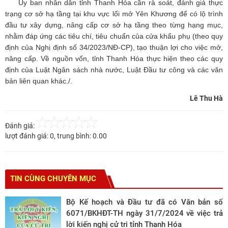
Ủy ban nhân dân tỉnh Thanh Hóa cần rà soát, đánh giá thực
trạng cơ sở hạ tầng tại khu vực lối mở Yên Khương để có lộ trình
đầu tư xây dựng, nâng cấp cơ sở hạ tầng theo từng hạng mục,
nhằm đáp ứng các tiêu chí, tiêu chuẩn của cửa khẩu phụ (theo quy
định của Nghị định số 34/2023/NĐ-CP), tạo thuận lợi cho việc mở,
nâng cấp. Về nguồn vốn, tỉnh Thanh Hóa thực hiện theo các quy
định của Luật Ngân sách nhà nước, Luật Đầu tư công và các văn
bản liên quan khác./.
Lê Thu Hà
Đánh giá:
lượt đánh giá:
0
, trung bình:
0.00
TIN CÙNG CHUYÊN MỤC
Bộ Kế hoạch và Đầu tư đã có Văn bản số
6071/BKHĐT-TH ngày 31/7/2024 về việc trả
lời kiến nghị cử tri tỉnh Thanh Hóa