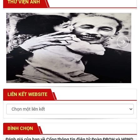
THƯ VIỆN ẢNH
LIÊN KẾT WEBSITE
BÌNH CHỌN
Đánh giá của bạn về Cổng thông tin điện tử Đoàn ĐBQH và HĐND