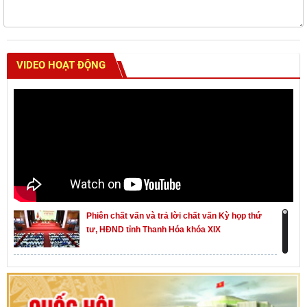
VIDEO HOẠT ĐỘNG
Phiên chất vấn và trả lời chất vấn Kỳ họp thứ
tư, HĐND tỉnh Thanh Hóa khóa XIX
Khai mạc kỳ họp thứ Nhất, Quốc hội khóa XVI