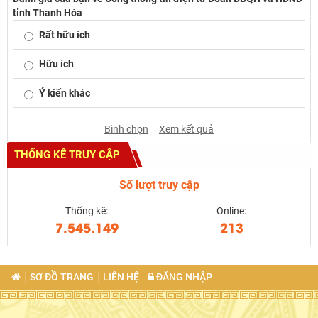
tỉnh Thanh Hóa
Rất hữu ích
Hữu ích
Ý kiến khác
Bình chọn
Xem kết quả
THỐNG KÊ TRUY CẬP
Số lượt truy cập
Thống kê:
Online:
7.545.149
213
SƠ ĐỒ TRANG
LIÊN HỆ
ĐĂNG NHẬP