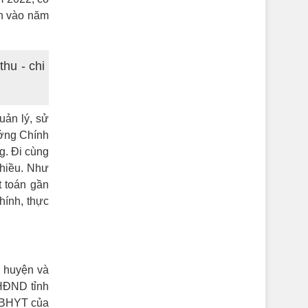
ơn vào năm
hu - chi
uản lý, sử
ướng Chính
g. Đi cùng
nhiều. Như
t toán gần
hính, thực
n huyện và
 HĐND tỉnh
ề BHYT của