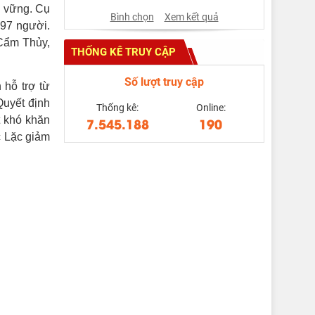
ền vững. Cụ
Bình chọn
Xem kết quả
097 người.
 Cẩm Thủy,
THỐNG KÊ TRUY CẬP
Số lượt truy cập
 hỗ trợ từ
Quyết định
Thống kê:
Online:
7.545.188
190
t khó khăn
c Lặc giảm