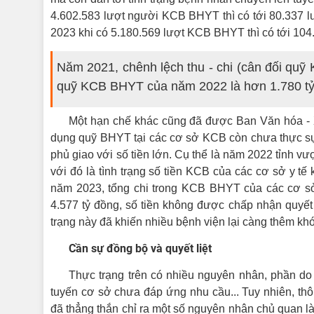
4.602.583 lượt người KCB BHYT thì có tới 80.337 l
2023 khi có 5.180.569 lượt KCB BHYT thì có tới 104
Năm 2021, chênh lệch thu - chi (cân đối quỹ 
quỹ KCB BHYT của năm 2022 là hơn 1.780 tỷ
Một hạn chế khác cũng đã được Ban Văn hóa - X
dụng quỹ BHYT tại các cơ sở KCB còn chưa thực s
phủ giao với số tiền lớn. Cụ thể là năm 2022 tỉnh vư
với đó là tình trạng số tiền KCB của các cơ sở y 
năm 2023, tổng chi trong KCB BHYT của các cơ sở
4.577 tỷ đồng, số tiền không được chấp nhận quyết 
trạng này đã khiến nhiều bệnh viện lại càng thêm kh
Cần sự đồng bộ và quyết liệt
Thực trạng trên có nhiều nguyên nhân, phần do
tuyến cơ sở chưa đáp ứng nhu cầu... Tuy nhiên, th
đã thẳng thắn chỉ ra một số nguyên nhân chủ quan là