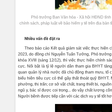
Phó trưởng Ban Văn hóa - Xã hội HĐND tỉnh 
chính sách, pháp luật về bảo hiểm y tế trên địa bàn 
Nhiều vấn đề đặt ra
Theo báo cáo Kết quả giám sát việc thực hiện ch
2023, do đồng chí Nguyễn Tuấn Tưởng, Phó trưởng B
khóa XVIII (sáng 12/12), thì việc thực hiện chính s
cực. Nổi bật là tỷ lệ người dân tham gia BHYT tăn
quan quản lý nhà nước đã chủ động tham mưu, tổ c
biểu hiện tiêu cực có thể gây thất thoát quỹ BHYT. 
phường, thị trấn; cơ sở vật chất, trang thiết bị, ng
ngũ y, bác sĩ được coi trọng... do vậy chất lượng
Người bệnh được tiếp cận với các dịch vụ y tế tốt hơ