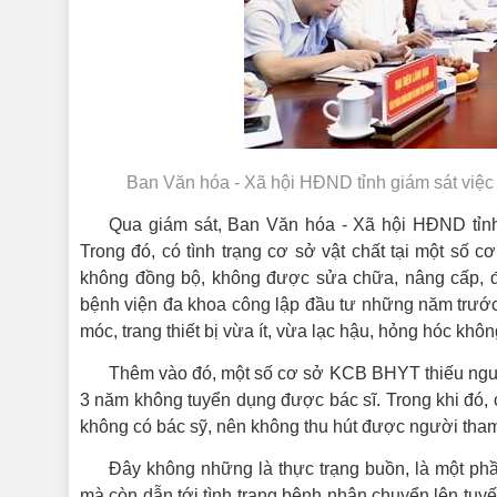
Ban Văn hóa - Xã hội HĐND tỉnh giám sát việc
Qua giám sát, Ban Văn hóa - Xã hội HĐND tỉn
Trong đó, có tình trạng cơ sở vật chất tại một số c
không đồng bộ, không được sửa chữa, nâng cấp, đầ
bệnh viện đa khoa công lập đầu tư những năm trướ
móc, trang thiết bị vừa ít, vừa lạc hậu, hỏng hóc khôn
Thêm vào đó, một số cơ sở KCB BHYT thiếu nguồn 
3 năm không tuyển dụng được bác sĩ. Trong khi đó, 
không có bác sỹ, nên không thu hút được người tha
Đây không những là thực trạng buồn, là một p
mà còn dẫn tới tình trạng bệnh nhân chuyển lên tuyế