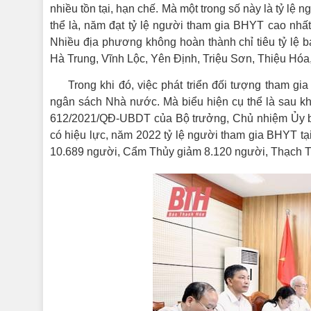
nhiều tồn tại, hạn chế. Mà một trong số này là tỷ lệ 
thể là, năm đạt tỷ lệ người tham gia BHYT cao nhất
Nhiều địa phương không hoàn thành chỉ tiêu tỷ lệ
Hà Trung, Vĩnh Lộc, Yên Định, Triệu Sơn, Thiệu Hó
Trong khi đó, việc phát triển đối tượng tham g
ngân sách Nhà nước. Mà biểu hiện cụ thể là sau k
612/2021/QĐ-UBDT của Bộ trưởng, Chủ nhiệm Ủy ban
có hiệu lực, năm 2022 tỷ lệ người tham gia BHYT t
10.689 người, Cẩm Thủy giảm 8.120 người, Thạch Th