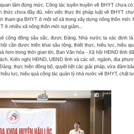
 quan tâm đúng mức. Công tác tuyên truyền về BHYT chưa có
n thức chưa đầy đủ, nên việc thực thi pháp luật về BHYT ch
người tham gia BHYT ở một số xã trong xây dựng nông thôn mới. 
T ở nhiều xã nông thôn mới sụt giảm...
sẻ cộng đồng sâu sắc, được Đảng, Nhà nước ta xác định là 
ội cần được triển khai sâu rộng, thiết thực, hiệu lực, hiệu qu
uả hơn trong thời gian tới, Ban Văn hóa - Xã hội HĐND tỉnh đã
sách. Kiến nghị HĐND, UBND tỉnh và các sở, ngành, địa phươ
ảng, thực hiện đồng bộ, quyết liệt các giải pháp, vừa đảm bảo
o hiệu lực, hiệu quả công tác quản lý nhà nước về BHYT, chất 