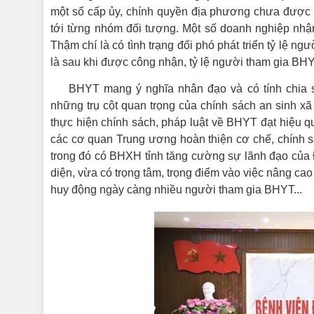
một số cấp ủy, chính quyền địa phương chưa được
tới từng nhóm đối tượng. Một số doanh nghiệp nhậ
Thậm chí là có tình trạng đối phó phát triển tỷ lệ 
là sau khi được công nhận, tỷ lệ người tham gia BHY
BHYT mang ý nghĩa nhân đạo và có tính chia 
những trụ cột quan trọng của chính sách an sinh xã h
thực hiện chính sách, pháp luật về BHYT đạt hiệu q
các cơ quan Trung ương hoàn thiện cơ chế, chính 
trong đó có BHXH tỉnh tăng cường sự lãnh đạo của Đ
diện, vừa có trọng tâm, trọng điểm vào việc nâng ca
huy động ngày càng nhiều người tham gia BHYT...