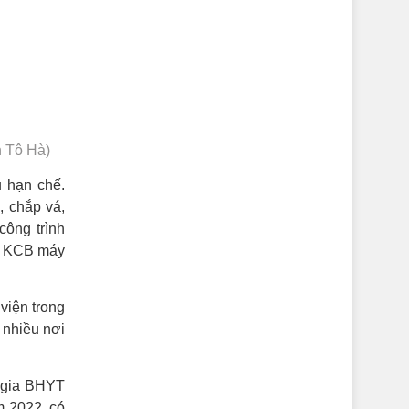
h Tô Hà)
 hạn chế.
, chắp vá,
công trình
sở KCB máy
viện trong
 nhiều nơi
 gia BHYT
m 2022, có