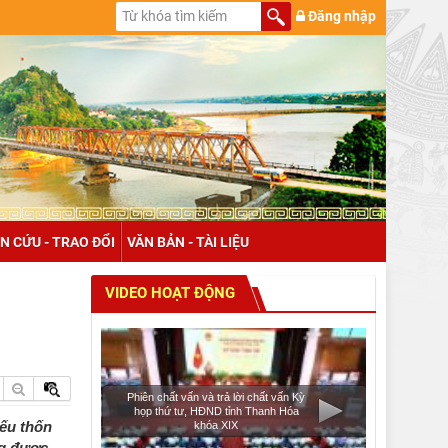
Đăng nhập
N CỨU - TRAO ĐỔI
VĂN BẢN - TÀI LIỆU
VIDEO HOẠT ĐỘNG
Phiên chất vấn và trả lời chất vấn Kỳ
họp thứ tư, HĐND tỉnh Thanh Hóa
iếu thốn
khóa XIX
ng được