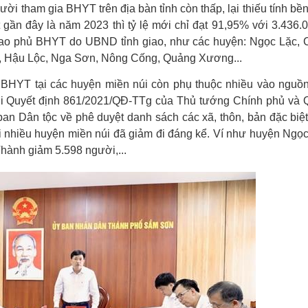
người tham gia BHYT trên địa bàn tỉnh còn thấp, lại thiếu tính b
 gần đây là năm 2023 thì tỷ lệ mới chỉ đạt 91,95% với 3.436.
 bao phủ BHYT do UBND tỉnh giao, như các huyện: Ngọc Lặc,
a, Hậu Lộc, Nga Sơn, Nông Cống, Quảng Xương...
ia BHYT tại các huyện miền núi còn phụ thuộc nhiều vào nguồn
hi Quyết định 861/2021/QĐ-TTg của Thủ tướng Chính phủ và 
 Dân tộc về phê duyệt danh sách các xã, thôn, bản đặc biệ
ại nhiều huyện miền núi đã giảm đi đáng kể. Ví như huyện Ngọ
ành giảm 5.598 người,...