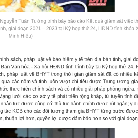
Nguyễn Tuấn Tưởng trình bày báo cáo Kết quả giám sát việc t
tỉnh, giai đoạn 2021 – 2023 tại Kỳ họp thứ 24, HĐND tỉnh khóa X
Minh Hiếu)
ính sách, pháp luật về bảo hiểm y tế trên địa bàn tỉnh, giai đ
an Văn hóa - Xã hội HĐND tỉnh trình bày tại Kỳ họp thứ 24,
ách, pháp luật về BHYT trong thời gian giám sát đã có nhiều kế
g qua các năm và tỉnh luôn vượt chỉ tiêu được Trung ương gi
hức thực hiện chính sách và có nhiều giải pháp phòng ngừa,
Mạng lưới các cơ sở y tế phát triển rộng khắp, từ tuyến tỉnh đ
uồn nhân lực được củng cố; thủ tục hành chính được rút ngắn; y đ
 công tác KCB cho các đối tượng tham gia BHYT từng bước được
n, thuận lợi hơn, quyền lợi được đảm bảo hơn so với giai đoạn 