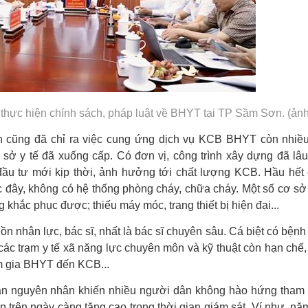
 thực hiện chính sách, pháp luật về BHYT tại TP Sầm Sơn. (ản
h cũng đã chỉ ra việc cung ứng dịch vụ KCB BHYT còn nhiều
ơ sở y tế đã xuống cấp. Có đơn vị, công trình xây dựng đã lâu
u tư mới kịp thời, ảnh hưởng tới chất lượng KCB. Hầu hết 
c đây, không có hệ thống phòng cháy, chữa cháy. Một số cơ 
g khắc phục được; thiếu máy móc, trang thiết bị hiện đại...
nhân lực, bác sĩ, nhất là bác sĩ chuyên sâu. Cá biệt có bệnh 
các trạm y tế xã năng lực chuyên môn và kỹ thuật còn hạn chế,
m gia BHYT đến KCB...
hần nguyên nhân khiến nhiều người dân không hào hứng tham
n trên ngày càng tăng cao trong thời gian giám sát. Ví như, nă