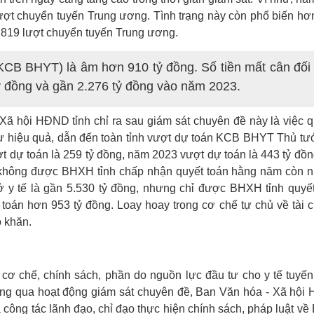
ượt chuyển tuyến Trung ương. Tình trạng này còn phổ biến h
.819 lượt chuyển tuyến Trung ương.
KCB BHYT) là âm hơn 910 tỷ đồng. Số tiền mất cân đối t
 đồng và gần 2.276 tỷ đồng vào năm 2023.
ã hội HĐND tỉnh chỉ ra sau giám sát chuyên đề này là việc q
ự hiệu quả, dẫn đến toàn tỉnh vượt dự toán KCB BHYT Thủ t
ợt dự toán là 259 tỷ đồng, năm 2023 vượt dự toán là 443 tỷ đồn
tế không được BHXH tỉnh chấp nhận quyết toán hằng năm còn 
 y tế là gần 5.530 tỷ đồng, nhưng chỉ được BHXH tỉnh quyế
toán hơn 953 tỷ đồng. Loay hoay trong cơ chế tự chủ về tài c
ó khăn.
 cơ chế, chính sách, phần do nguồn lực đầu tư cho y tế tuyế
ông qua hoạt động giám sát chuyên đề, Ban Văn hóa - Xã hội
 công tác lãnh đạo, chỉ đạo thực hiện chính sách, pháp luật v