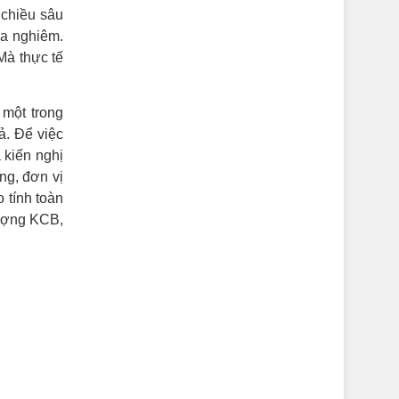
 chiều sâu
ưa nghiêm.
Mà thực tế
một trong
ả. Để việc
 kiến nghị
ng, đơn vị
 tính toàn
lượng KCB,