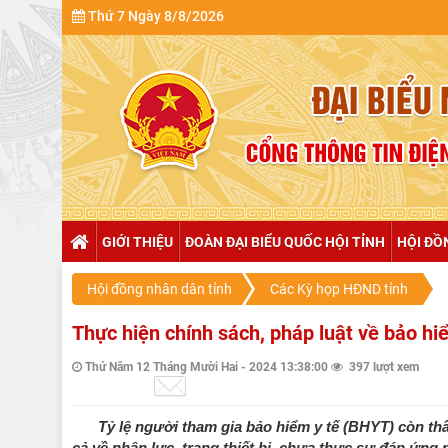
Thứ 7 Ngày 8/8/2026
GIỚI THIỆU
ĐOÀN ĐẠI BIỂU QUỐC HỘI TỈNH
HỘI ĐỒ
Hội đồng nhân dân tỉnh
Các Kỳ họp HĐND tỉnh
Thực hiện chính sách, pháp luật về bảo hi
Thứ Năm 12 Tháng Mười Hai - 2024 13:38:00
397 lượt xem
Tỷ lệ người tham gia bảo hiểm y tế (BHYT) còn th
cả về nhân lực, trang thiết bị, chưa thực sự đáp ứn