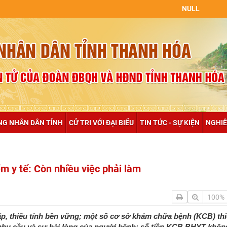
NULL
NG NHÂN DÂN TỈNH
CỬ TRI VỚI ĐẠI BIỂU
TIN TỨC - SỰ KIỆN
NGHIÊ
ểm y tế: Còn nhiều việc phải làm
100%
ấp, thiếu tính bền vững; một số cơ sở khám chữa bệnh (KCB) th
g nhu cầu và sự hài lòng của người bệnh; số tiền KCB BHYT khô