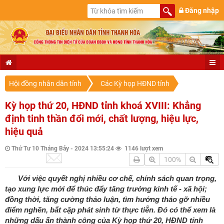
Đăng nhập
Hội đồng nhân dân tỉnh
Các Kỳ họp HĐND tỉnh
Kỳ họp thứ 20, HĐND tỉnh khoá XVIII: Khẳng
định tinh thần đổi mới, chất lượng, hiệu lực,
hiệu quả
Thứ Tư 10 Tháng Bảy - 2024 13:55:24
1146 lượt xem
100%
Với việc quyết nghị nhiều cơ chế, chính sách quan trọng,
tạo xung lực mới để thúc đẩy tăng trưởng kinh tế - xã hội;
đồng thời, tăng cường thảo luận, tìm hướng tháo gỡ nhiều
điểm nghẽn, bất cập phát sinh từ thực tiễn. Đó có thể xem là
những dấu ấn thành công của Kỳ họp thứ 20, HĐND tỉnh