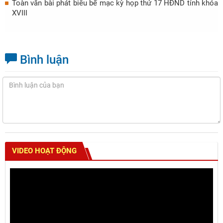
Toàn văn bài phát biểu bế mạc kỳ họp thứ 17 HĐND tỉnh khóa
XVIII
Bình luận
VIDEO HOẠT ĐỘNG