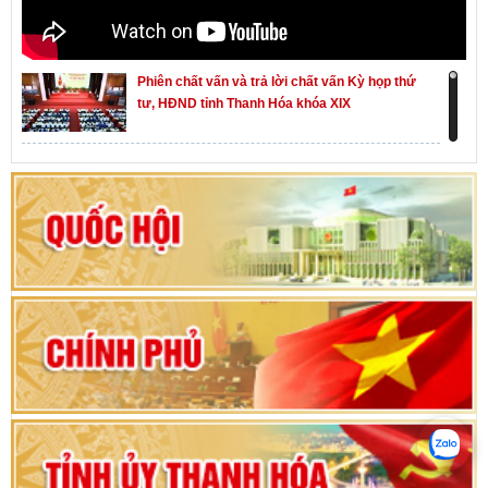
Phiên chất vấn và trả lời chất vấn Kỳ họp thứ
tư, HĐND tỉnh Thanh Hóa khóa XIX
Khai mạc kỳ họp thứ Nhất, Quốc hội khóa XVI
Hướng dẫn quy trình bỏ phiếu bầu cử ĐBQH
khoá XVI và đại biểu HĐND các cấp nhiệm kỳ
2026-2031
80 năm Quốc hội Việt Nam: vì lợi ích Nhân dân,
vì sự phát triển của đất nước
Bộ Chính trị duyệt nội dung Đại hội đại biểu
Đảng bộ tỉnh Thanh Hóa lần thứ XX, nhiệm kỳ
2025 - 2030