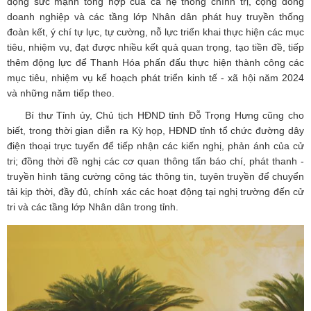
động sức mạnh tổng hợp của cả hệ thống chính trị, cộng đồng
doanh nghiệp và các tầng lớp Nhân dân phát huy truyền thống
đoàn kết, ý chí tự lực, tự cường, nỗ lực triển khai thực hiện các mục
tiêu, nhiệm vụ, đạt được nhiều kết quả quan trọng, tạo tiền đề, tiếp
thêm động lực để Thanh Hóa phấn đấu thực hiện thành công các
mục tiêu, nhiệm vụ kế hoạch phát triển kinh tế - xã hội năm 2024
và những năm tiếp theo.
Bí thư Tỉnh ủy, Chủ tịch HĐND tỉnh Đỗ Trọng Hưng cũng cho
biết, trong thời gian diễn ra Kỳ họp, HĐND tỉnh tổ chức đường dây
điện thoại trực tuyến để tiếp nhận các kiến nghị, phản ánh của cử
tri; đồng thời đề nghị các cơ quan thông tấn báo chí, phát thanh -
truyền hình tăng cường công tác thông tin, tuyên truyền để chuyển
tải kịp thời, đầy đủ, chính xác các hoạt động tại nghị trường đến cử
tri và các tầng lớp Nhân dân trong tỉnh.