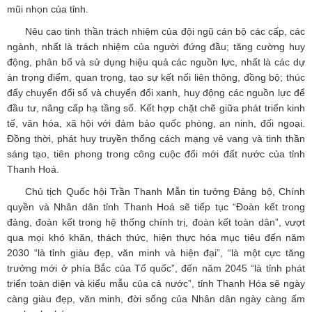
mũi nhọn của tỉnh.
Nêu cao tinh thần trách nhiệm của đội ngũ cán bộ các cấp, các
ngành, nhất là trách nhiệm của người đứng đầu; tăng cường huy
động, phân bổ và sử dụng hiệu quả các nguồn lực, nhất là các dự
án trọng điểm, quan trọng, tạo sự kết nối liên thông, đồng bộ; thúc
đẩy chuyển đổi số và chuyển đổi xanh, huy động các nguồn lực để
đầu tư, nâng cấp hạ tầng số. Kết hợp chặt chẽ giữa phát triển kinh
tế, văn hóa, xã hội với đảm bảo quốc phòng, an ninh, đối ngoại.
Đồng thời, phát huy truyền thống cách mạng vẻ vang và tinh thần
sáng tạo, tiên phong trong công cuộc đổi mới đất nước của tỉnh
Thanh Hoá.
Chủ tịch Quốc hội Trần Thanh Mẫn tin tưởng Đảng bộ, Chính
quyền và Nhân dân tỉnh Thanh Hoá sẽ tiếp tục “Đoàn kết trong
đảng, đoàn kết trong hệ thống chính trị, đoàn kết toàn dân”, vượt
qua mọi khó khăn, thách thức, hiện thực hóa mục tiêu đến năm
2030 “là tỉnh giàu đẹp, văn minh và hiện đại”, “là một cực tăng
trưởng mới ở phía Bắc của Tổ quốc”, đến năm 2045 “là tỉnh phát
triển toàn diện và kiểu mẫu của cả nước”, tỉnh Thanh Hóa sẽ ngày
càng giàu đẹp, văn minh, đời sống của Nhân dân ngày càng ấm