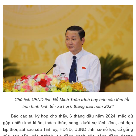
Chủ tịch UBND tỉnh Đỗ Minh Tuấn trình bày báo cáo tóm tắt
tình hình kinh tế - xã hội 6 tháng đầu năm 2024
Báo cáo tại kỳ họp cho thấy, 6 tháng đầu năm 2024, mặc dù
gặp nhiều khó khăn, thách thức; song, dưới sự lãnh đạo, chỉ đạo
kịp thời, sát sao của Tỉnh ủy, HĐND, UBND tỉnh, sự nỗ lực, cố gắng