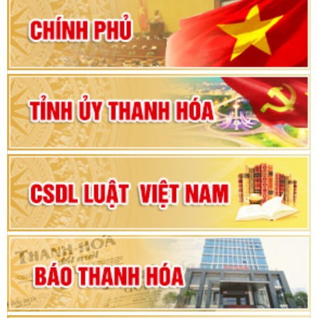
80 năm Quốc hội Việt Nam: vì lợi ích Nhân dân,
vì sự phát triển của đất nước
Bộ Chính trị duyệt nội dung Đại hội đại biểu
Đảng bộ tỉnh Thanh Hóa lần thứ XX, nhiệm kỳ
2025 - 2030
Đại hội đại biểu Đảng bộ xã Yên Thọ lần thứ I,
nhiệm kỳ 2025 – 2030
Đại hội Đảng bộ xã Yên Ninh lần thứ nhất,
nhiệm kỳ 2025 - 2030
Khai mạc Kỳ họp bất thường lần thứ 9, Quốc
hội khóa XV
Phiên thảo luận Kỳ họp thứ 24, HĐND tỉnh
Thanh Hóa khóa XVIII, nhiệm kỳ 2021 - 2026