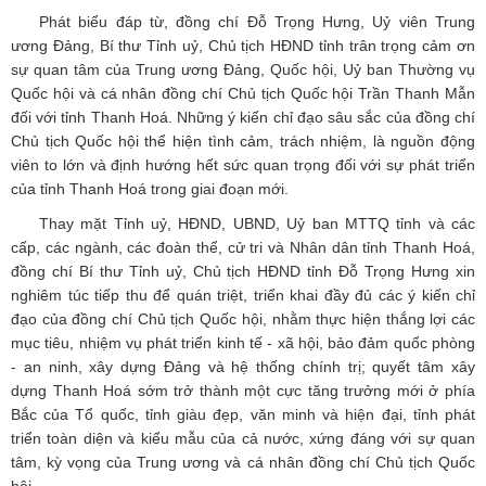
Phát biểu đáp từ, đồng chí Đỗ Trọng Hưng, Uỷ viên Trung
ương Đảng, Bí thư Tỉnh uỷ, Chủ tịch HĐND tỉnh trân trọng cảm ơn
sự quan tâm của Trung ương Đảng, Quốc hội, Uỷ ban Thường vụ
Quốc hội và cá nhân đồng chí Chủ tịch Quốc hội Trần Thanh Mẫn
đối với tỉnh Thanh Hoá. Những ý kiến chỉ đạo sâu sắc của đồng chí
Chủ tịch Quốc hội thể hiện tình cảm, trách nhiệm, là nguồn động
viên to lớn và định hướng hết sức quan trọng đối với sự phát triển
của tỉnh Thanh Hoá trong giai đoạn mới.
Thay mặt Tỉnh uỷ, HĐND, UBND, Uỷ ban MTTQ tỉnh và các
cấp, các ngành, các đoàn thể, cử tri và Nhân dân tỉnh Thanh Hoá,
đồng chí Bí thư Tỉnh uỷ, Chủ tịch HĐND tỉnh Đỗ Trọng Hưng xin
nghiêm túc tiếp thu để quán triệt, triển khai đầy đủ các ý kiến chỉ
đạo của đồng chí Chủ tịch Quốc hội, nhằm thực hiện thắng lợi các
mục tiêu, nhiệm vụ phát triển kinh tế - xã hội, bảo đảm quốc phòng
- an ninh, xây dựng Đảng và hệ thống chính trị; quyết tâm xây
dựng Thanh Hoá sớm trở thành một cực tăng trưởng mới ở phía
Bắc của Tổ quốc, tỉnh giàu đẹp, văn minh và hiện đại, tỉnh phát
triển toàn diện và kiểu mẫu của cả nước, xứng đáng với sự quan
tâm, kỳ vọng của Trung ương và cá nhân đồng chí Chủ tịch Quốc