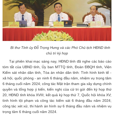
Bí thư Tỉnh ủy Đỗ Trọng Hưng và các Phó Chủ tịch HĐND tỉnh
chủ trì kỳ họp
Tại phiên khai mạc sáng nay, HĐND tỉnh đã nghe các báo cáo
tóm tắt của UBND tỉnh, Ủy ban MTTQ tỉnh, Đoàn ĐBQH tỉnh, Viện
Kiểm sát nhân dân tỉnh, Tòa án nhân dân tỉnh: Tình hình kinh tế -
xã hội, quốc phòng - an ninh 6 tháng đầu năm, nhiệm vụ trọng tâm
6 tháng cuối năm 2024; công tác Mặt trận tham gia xây dựng chính
quyền và tổng hợp ý kiến, kiến nghị của cử tri gửi đến kỳ họp thứ
20, HĐND tỉnh khóa XVIII; kết quả kỳ họp thứ 7, Quốc hội khóa XV;
tình hình tội phạm và công tác kiểm sát 6 tháng đầu năm 2024;
công tác xét xử, thi hành án hình sự 6 tháng đầu năm và nhiệm vụ
trọng tâm 6 tháng cuối năm 2024.