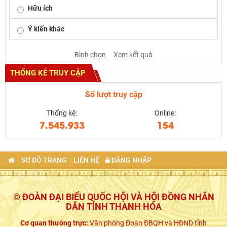
Hữu ích
Ý kiến khác
Bình chọn
Xem kết quả
THỐNG KÊ TRUY CẬP
Số lượt truy cập
Thống kê:
Online:
7.545.933
154
SƠ ĐỒ TRANG
LIÊN HỆ
ĐĂNG NHẬP
© ĐOÀN ĐẠI BIỂU QUỐC HỘI VÀ HỘI ĐỒNG NHÂN
DÂN TỈNH THANH HÓA
Cơ quan thường trực:
Văn phòng Đoàn ĐBQH và HĐND tỉnh