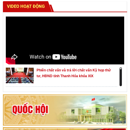
VIDEO HOẠT ĐỘNG
Phiên chất vấn và trả lời chất vấn Kỳ họp thứ
tư, HĐND tỉnh Thanh Hóa khóa XIX
Khai mạc kỳ họp thứ Nhất, Quốc hội khóa XVI
Hướng dẫn quy trình bỏ phiếu bầu cử ĐBQH
khoá XVI và đại biểu HĐND các cấp nhiệm kỳ
2026-2031