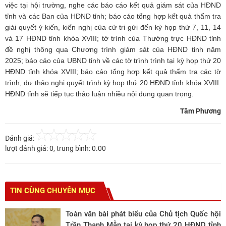
việc tại hội trường, nghe các báo cáo kết quả giám sát của HĐND
tỉnh và các Ban của HĐND tỉnh; báo cáo tổng hợp kết quả thẩm tra
giải quyết ý kiến, kiến nghị của cử tri gửi đến kỳ họp thứ 7, 11, 14
và 17 HĐND tỉnh khóa XVIII; tờ trình của Thường trực HĐND tỉnh
đề nghị thông qua Chương trình giám sát của HĐND tỉnh năm
2025; báo cáo của UBND tỉnh về các tờ trình trình tại kỳ họp thứ 20
HĐND tỉnh khóa XVIII; báo cáo tổng hợp kết quả thẩm tra các tờ
trình, dự thảo nghị quyết trình kỳ họp thứ 20 HĐND tỉnh khóa XVIII.
HĐND tỉnh sẽ tiếp tục thảo luận nhiều nội dung quan trọng.
Tâm Phương
Đánh giá:
lượt đánh giá:
0
, trung bình:
0.00
TIN CÙNG CHUYÊN MỤC
Toàn văn bài phát biểu của Chủ tịch Quốc hội
Trần Thanh Mẫn tại kỳ họp thứ 20 HĐND tỉnh