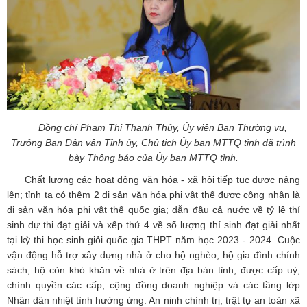
Đồng chí Phạm Thị Thanh Thủy, Ủy viên Ban Thường vụ,
Trưởng Ban Dân vận Tỉnh ủy, Chủ tịch Ủy ban MTTQ tỉnh đã trình
bày Thông báo của Ủy ban MTTQ tỉnh.
Chất lượng các hoạt động văn hóa - xã hội tiếp tục được nâng
lên; tỉnh ta có thêm 2 di sản văn hóa phi vật thể được công nhận là
di sản văn hóa phi vật thể quốc gia; dẫn đầu cả nước về tỷ lệ thí
sinh dự thi đạt giải và xếp thứ 4 về số lượng thí sinh đạt giải nhất
tại kỳ thi học sinh giỏi quốc gia THPT năm học 2023 - 2024. Cuộc
vận động hỗ trợ xây dựng nhà ở cho hộ nghèo, hộ gia đình chính
sách, hộ còn khó khăn về nhà ở trên địa bàn tỉnh, được cấp uỷ,
chính quyền các cấp, cộng đồng doanh nghiệp và các tầng lớp
Nhân dân nhiệt tình hưởng ứng. An ninh chính trị, trật tự an toàn xã