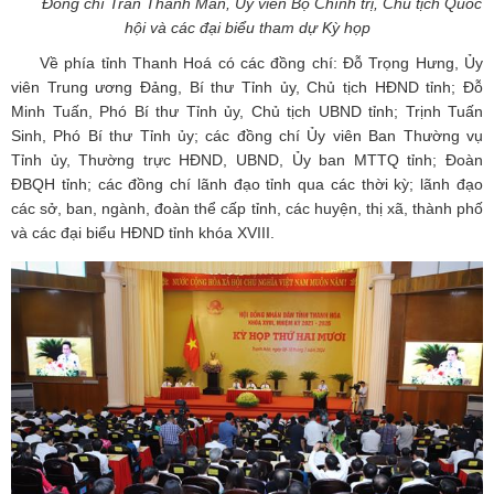
Đồng chí Trần Thanh Mẫn, Uỷ viên Bộ Chính trị, Chủ tịch Quốc
hội và các đại biểu tham dự Kỳ họp
Về phía tỉnh Thanh Hoá có các đồng chí: Đỗ Trọng Hưng, Ủy
viên Trung ương Đảng, Bí thư Tỉnh ủy, Chủ tịch HĐND tỉnh; Đỗ
Minh Tuấn, Phó Bí thư Tỉnh ủy, Chủ tịch UBND tỉnh; Trịnh Tuấn
Sinh, Phó Bí thư Tỉnh ủy; các đồng chí Ủy viên Ban Thường vụ
Tỉnh ủy, Thường trực HĐND, UBND, Ủy ban MTTQ tỉnh; Đoàn
ĐBQH tỉnh; các đồng chí lãnh đạo tỉnh qua các thời kỳ; lãnh đạo
các sở, ban, ngành, đoàn thể cấp tỉnh, các huyện, thị xã, thành phố
và các đại biểu HĐND tỉnh khóa XVIII.