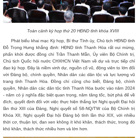
Toàn cảnh kỳ họp thứ 20 HĐND tỉnh khóa XVIII
Phát biểu khai mạc Kỳ họp, Bí thư Tỉnh ủy, Chủ tịch HĐND tỉnh
Đỗ Trọng Hưng khẳng định: HĐND tỉnh Thanh Hóa rất vui mừng,
phấn khởi được đồng chí Trần Thanh Mẫn, Ủy viên Bộ Chính trị,
Chủ tịch Quốc hội nước CHXHCN Việt Nam về dự và trực tiếp chỉ
đạo kỳ họp. Đây là niềm vinh dự, nguồn cổ vũ, động viên to lớn đối
với Đảng bộ, chính quyền, Nhân dân các dân tộc và lực lượng vũ
trang tỉnh Thanh Hóa. Đồng chí cũng cho biết, Đảng bộ, chính
quyền, Nhân dân các dân tộc tỉnh Thanh Hóa bước vào năm 2024
- năm có ý nghĩa đặc biệt quan trọng, năm tăng tốc, bứt phá để về
đích, quyết định đối với việc thực hiện thắng lợi Nghị quyết Đại hội
lần thứ XIII của Đảng, Nghị quyết số 58-NQ/TW của Bộ Chính trị
Khóa XII, Nghị quyết Đại hội Đảng bộ tỉnh lần thứ XIX, với nhiều
thời cơ, thuận lợi, đan xen không ít khó khăn, thách thức, trong đó
khó khăn, thách thức nhiều hơn và lớn hơn.