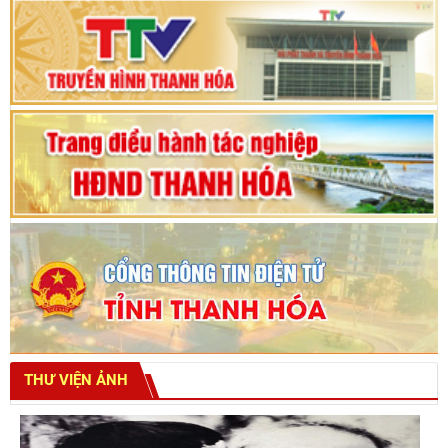
Bế mạc Kỳ họp thứ hai bốn, Hội đồng nhân dân
tỉnh khoá XVIII
THƯ VIỆN ẢNH