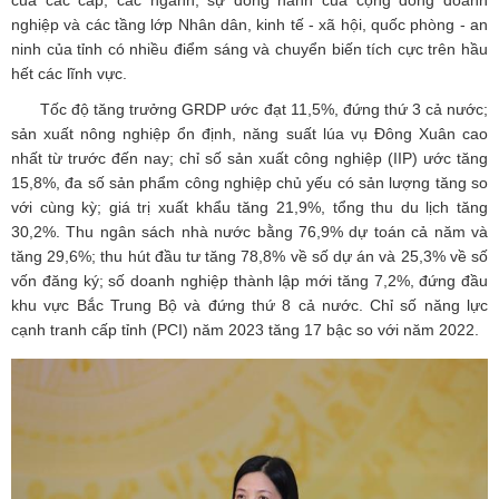
của các cấp, các ngành, sự đồng hành của cộng đồng doanh
nghiệp và các tầng lớp Nhân dân, kinh tế - xã hội, quốc phòng - an
ninh của tỉnh có nhiều điểm sáng và chuyển biến tích cực trên hầu
hết các lĩnh vực.
Tốc độ tăng trưởng GRDP ước đạt 11,5%, đứng thứ 3 cả nước;
sản xuất nông nghiệp ổn định, năng suất lúa vụ Đông Xuân cao
nhất từ trước đến nay; chỉ số sản xuất công nghiệp (IIP) ước tăng
15,8%, đa số sản phẩm công nghiệp chủ yếu có sản lượng tăng so
với cùng kỳ; giá trị xuất khẩu tăng 21,9%, tổng thu du lịch tăng
30,2%. Thu ngân sách nhà nước bằng 76,9% dự toán cả năm và
tăng 29,6%; thu hút đầu tư tăng 78,8% về số dự án và 25,3% về số
vốn đăng ký; số doanh nghiệp thành lập mới tăng 7,2%, đứng đầu
khu vực Bắc Trung Bộ và đứng thứ 8 cả nước. Chỉ số năng lực
cạnh tranh cấp tỉnh (PCI) năm 2023 tăng 17 bậc so với năm 2022.