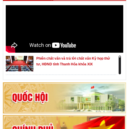
Phiên chất vấn và trả lời chất vấn Kỳ họp thứ
tư, HĐND tỉnh Thanh Hóa khóa XIX
Khai mạc kỳ họp thứ Nhất, Quốc hội khóa XVI
Hướng dẫn quy trình bỏ phiếu bầu cử ĐBQH
khoá XVI và đại biểu HĐND các cấp nhiệm kỳ
2026-2031
80 năm Quốc hội Việt Nam: vì lợi ích Nhân dân,