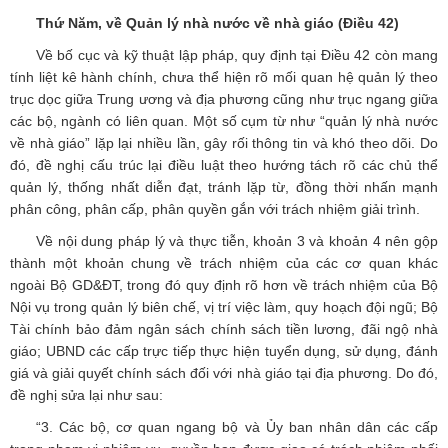
Thứ Năm, về Quản lý nhà nước về nhà giáo (Điều 42)
Về bố cục và kỹ thuật lập pháp, quy định tại Điều 42 còn mang
tính liệt kê hành chính, chưa thể hiện rõ mối quan hệ quản lý theo
trục dọc giữa Trung ương và địa phương cũng như trục ngang giữa
các bộ, ngành có liên quan. Một số cụm từ như “quản lý nhà nước
về nhà giáo” lặp lại nhiều lần, gây rối thông tin và khó theo dõi. Do
đó, đề nghị cấu trúc lại điều luật theo hướng tách rõ các chủ thể
quản lý, thống nhất diễn đạt, tránh lặp từ, đồng thời nhấn mạnh
phân công, phân cấp, phân quyền gắn với trách nhiệm giải trình.
Về nội dung pháp lý và thực tiễn, khoản 3 và khoản 4 nên gộp
thành một khoản chung về trách nhiệm của các cơ quan khác
ngoài Bộ GD&ĐT, trong đó quy định rõ hơn về trách nhiệm của Bộ
Nội vụ trong quản lý biên chế, vị trí việc làm, quy hoạch đội ngũ; Bộ
Tài chính bảo đảm ngân sách chính sách tiền lương, đãi ngộ nhà
giáo; UBND các cấp trực tiếp thực hiện tuyển dụng, sử dụng, đánh
giá và giải quyết chính sách đối với nhà giáo tại địa phương. Do đó,
đề nghị sửa lại như sau:
“3. Các bộ, cơ quan ngang bộ và Ủy ban nhân dân các cấp