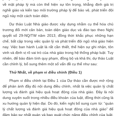
về mặt pháp lý mà còn thể hiện sự tôn trọng, khẳng định giá trị
nghề giáo và kiến tạo môi trường pháp lý để bảo vệ, phát triển đội
ngũ này một cách toàn diện.
Dự thảo Luật Nhà giáo được xây dựng nhằm cụ thể hóa chủ
trương đổi mới căn bản, toàn diện giáo dục và đào tạo theo Nghị
quyết số 29-NQ/TW năm 2013, đồng thời khắc phục những hạn
chế, bất cập trong việc quản lý và phát triển đội ngũ nhà giáo hiện
nay. Việc ban hành Luật là rất cần thiết, thể hiện sự ghi nhận, tôn
vinh và định vị rõ vai trò của nhà giáo trong hệ thống pháp luật. Tuy
nhiên, để bảo đảm tính quy phạm, đồng bộ và khả thi, dự thảo Luật
cần chỉnh lý, bổ sung thêm một số vấn đề cụ thể như sau:
Thứ Nhất, về phạm vi điều chỉnh (Điều 1)
Phạm vi điều chỉnh tại Điều 1 của Dự thảo cần được mở rộng
để phản ánh đầy đủ nội dung điều chỉnh, nhất là việc quản lý chất
lượng và đánh giá hiệu quả hoạt động của nhà giáo. Đây là nội
dung xuyên suốt trong nhiều điều khoản của luật, đồng thời cũng là
xu hướng quản lý hiện đại. Do đó, kiến nghị bổ sung cụm từ: “quản
lý chất lượng và đánh giá hiệu quả hoạt động của nhà giáo” để
đảm bảo sự nhất quán và bao quát chức năng điều chỉnh của luật,