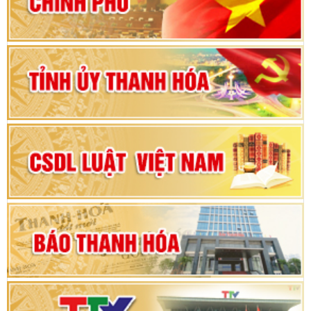
vì sự phát triển của đất nước
Bộ Chính trị duyệt nội dung Đại hội đại biểu
Đảng bộ tỉnh Thanh Hóa lần thứ XX, nhiệm kỳ
2025 - 2030
Đại hội đại biểu Đảng bộ xã Yên Thọ lần thứ I,
nhiệm kỳ 2025 – 2030
Đại hội Đảng bộ xã Yên Ninh lần thứ nhất,
nhiệm kỳ 2025 - 2030
Khai mạc Kỳ họp bất thường lần thứ 9, Quốc
hội khóa XV
Phiên thảo luận Kỳ họp thứ 24, HĐND tỉnh
Thanh Hóa khóa XVIII, nhiệm kỳ 2021 - 2026
Bế mạc Kỳ họp thứ hai bốn, Hội đồng nhân dân