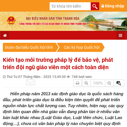
Đăng nhập
Đoàn đại biểu Quốc hội tỉnh
Các kỳ họp Quốc hội
Kiến tạo môi trường pháp lý để bảo vệ, phát
triển đội ngũ giáo viên một cách toàn diện
Thứ Tư 07 Tháng Năm - 2025 13:49:30
748 lượt xem
100%
Hiến pháp năm 2013 xác định giáo dục là quốc sách hàng
đầu, phát triển giáo dục là điều kiện tiên quyết để phát triển
nguồn nhân lực chất lượng cao. Tuy nhiên, hiện nay, các quy
định liên quan đến nhà giáo vẫn đang phân tán ở nhiều văn
bản luật khác nhau (Luật Giáo dục, Luật Viên chức, Luật Lao
động…), chưa có văn bản pháp lý nào chuyên biệt quy định