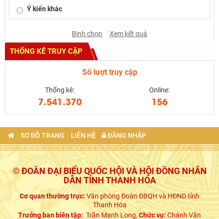
Ý kiến khác
Bình chọn
Xem kết quả
THỐNG KÊ TRUY CẬP
Số lượt truy cập
Thống kê:
Online:
7.541.370
156
SƠ ĐỒ TRANG
LIÊN HỆ
ĐĂNG NHẬP
© ĐOÀN ĐẠI BIỂU QUỐC HỘI VÀ HỘI ĐỒNG NHÂN
DÂN TỈNH THANH HÓA
Cơ quan thường trực:
Văn phòng Đoàn ĐBQH và HĐND tỉnh
Thanh Hóa
Trưởng ban biên tập:
Trần Mạnh Long,
Chức vụ:
Chánh Văn