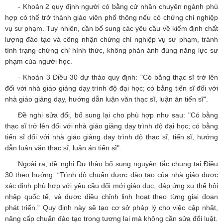
- Khoản 2 quy định người có bằng cử nhân chuyên ngành phù
hợp có thể trở thành giáo viên phổ thông nếu có chứng chỉ nghiệp
vụ sư phạm. Tuy nhiên, cần bổ sung các yêu cầu về kiểm định chất
lượng đào tạo và công nhận chứng chỉ nghiệp vụ sư phạm, tránh
tình trạng chứng chỉ hình thức, không phản ánh đúng năng lực sư
phạm của người học.
- Khoản 3 Điều 30 dự thảo quy định: "Có bằng thạc sĩ trở lên
đối với nhà giáo giảng dạy trình độ đại học; có bằng tiến sĩ đối với
nhà giáo giảng dạy, hướng dẫn luận văn thạc sĩ, luận án tiến sĩ".
Đề nghị sửa đổi, bổ sung lại cho phù hợp như sau: "Có bằng
thạc sĩ trở lên đối với nhà giáo giảng dạy trình độ đại học; có bằng
tiến sĩ đối với nhà giáo giảng dạy trình độ thạc sĩ, tiến sĩ, hướng
dẫn luận văn thạc sĩ, luận án tiến sĩ".
Ngoài ra, đề nghị Dự thảo bổ sung nguyên tắc chung tại Điều
30 theo hướng: “Trình độ chuẩn được đào tạo của nhà giáo được
xác định phù hợp với yêu cầu đổi mới giáo dục, đáp ứng xu thế hội
nhập quốc tế, và được điều chỉnh linh hoạt theo từng giai đoạn
phát triển.” Quy định này sẽ tạo cơ sở pháp lý cho việc cập nhật,
nâng cấp chuẩn đào tạo trong tương lai mà không cần sửa đổi luật.