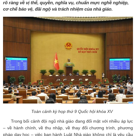
rõ ràng về vị thế, quyền, nghĩa vụ, chuẩn mực nghề nghiệp,
cơ chế bảo vệ, đãi ngộ và trách nhiệm của nhà giáo.
Toàn cảnh kỳ họp thứ 9 Quốc hội khóa XV
Trong bối cảnh đội ngũ nhà giáo đang đối mặt với nhiều áp lực
– về hành chính, về thu nhập, về thay đổi chương trình, phương
pháp dạy học – việc ban hành Luật Nhà giáo không chỉ là yêu cầu