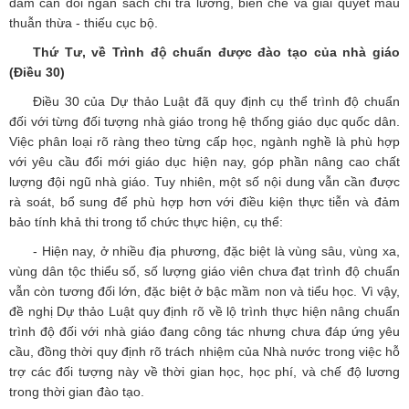
đảm cân đối ngân sách chi trả lương, biên chế và giải quyết mâu
thuẫn thừa - thiếu cục bộ.
Thứ Tư, về Trình độ chuẩn được đào tạo của nhà giáo
(Điều 30)
Điều 30 của Dự thảo Luật đã quy định cụ thể trình độ chuẩn
đối với từng đối tượng nhà giáo trong hệ thống giáo dục quốc dân.
Việc phân loại rõ ràng theo từng cấp học, ngành nghề là phù hợp
với yêu cầu đổi mới giáo dục hiện nay, góp phần nâng cao chất
lượng đội ngũ nhà giáo. Tuy nhiên, một số nội dung vẫn cần được
rà soát, bổ sung để phù hợp hơn với điều kiện thực tiễn và đảm
bảo tính khả thi trong tổ chức thực hiện, cụ thể:
- Hiện nay, ở nhiều địa phương, đặc biệt là vùng sâu, vùng xa,
vùng dân tộc thiểu số, số lượng giáo viên chưa đạt trình độ chuẩn
vẫn còn tương đối lớn, đặc biệt ở bậc mầm non và tiểu học. Vì vậy,
đề nghị Dự thảo Luật quy định rõ về lộ trình thực hiện nâng chuẩn
trình độ đối với nhà giáo đang công tác nhưng chưa đáp ứng yêu
cầu, đồng thời quy định rõ trách nhiệm của Nhà nước trong việc hỗ
trợ các đối tượng này về thời gian học, học phí, và chế độ lương
trong thời gian đào tạo.