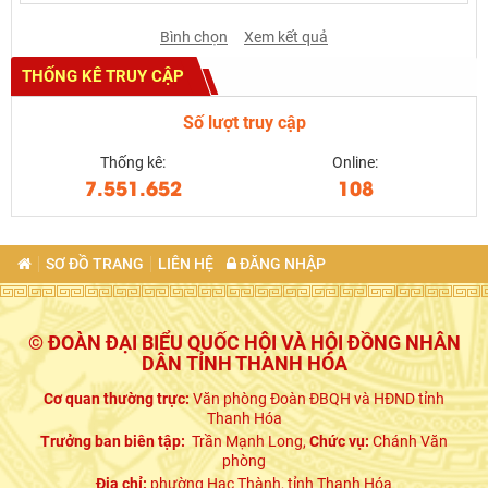
Bình chọn
Xem kết quả
THỐNG KÊ TRUY CẬP
Số lượt truy cập
Thống kê:
Online:
7.551.652
108
SƠ ĐỒ TRANG
LIÊN HỆ
ĐĂNG NHẬP
© ĐOÀN ĐẠI BIỂU QUỐC HỘI VÀ HỘI ĐỒNG NHÂN
DÂN TỈNH THANH HÓA
Cơ quan thường trực:
Văn phòng Đoàn ĐBQH và HĐND tỉnh
Thanh Hóa
Trưởng ban biên tập:
Trần Mạnh Long,
Chức vụ:
Chánh Văn
phòng
Địa chỉ:
phường Hạc Thành, tỉnh Thanh Hóa