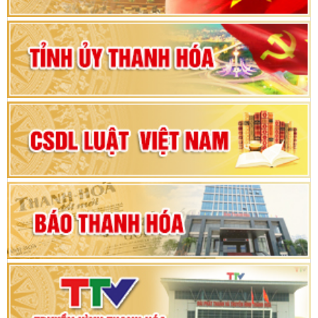
Bộ Chính trị duyệt nội dung Đại hội đại biểu
Đảng bộ tỉnh Thanh Hóa lần thứ XX, nhiệm kỳ
2025 - 2030
Đại hội đại biểu Đảng bộ xã Yên Thọ lần thứ I,
nhiệm kỳ 2025 – 2030
Đại hội Đảng bộ xã Yên Ninh lần thứ nhất,
nhiệm kỳ 2025 - 2030
Khai mạc Kỳ họp bất thường lần thứ 9, Quốc
hội khóa XV
Phiên thảo luận Kỳ họp thứ 24, HĐND tỉnh
Thanh Hóa khóa XVIII, nhiệm kỳ 2021 - 2026
Bế mạc Kỳ họp thứ hai bốn, Hội đồng nhân dân
tỉnh khoá XVIII