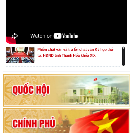
Phiên chất vấn và trả lời chất vấn Kỳ họp thứ
tư, HĐND tỉnh Thanh Hóa khóa XIX
Khai mạc kỳ họp thứ Nhất, Quốc hội khóa XVI
Hướng dẫn quy trình bỏ phiếu bầu cử ĐBQH
khoá XVI và đại biểu HĐND các cấp nhiệm kỳ
2026-2031
80 năm Quốc hội Việt Nam: vì lợi ích Nhân dân,
vì sự phát triển của đất nước