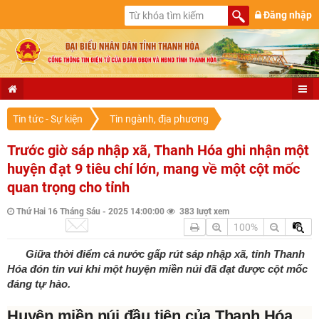
Đăng nhập
Tin tức - Sự kiện
Tin ngành, địa phương
Trước giờ sáp nhập xã, Thanh Hóa ghi nhận một
huyện đạt 9 tiêu chí lớn, mang về một cột mốc
quan trọng cho tỉnh
Thứ Hai 16 Tháng Sáu - 2025 14:00:00
383 lượt xem
100%
Giữa thời điểm cả nước gấp rút sáp nhập xã, tỉnh Thanh
Hóa đón tin vui khi một huyện miền núi đã đạt được cột mốc
đáng tự hào.
Huyện miền núi đầu tiên của Thanh Hóa