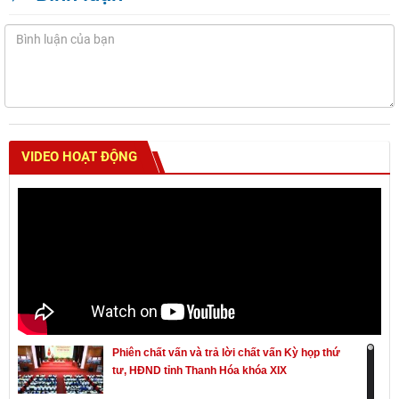
VIDEO HOẠT ĐỘNG
Phiên chất vấn và trả lời chất vấn Kỳ họp thứ
tư, HĐND tỉnh Thanh Hóa khóa XIX