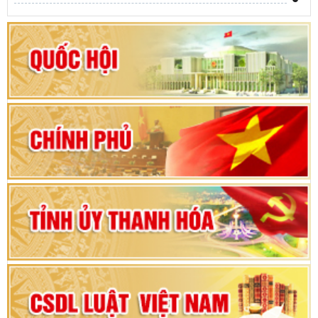
Khai mạc kỳ họp thứ Nhất, Quốc hội khóa XVI
Hướng dẫn quy trình bỏ phiếu bầu cử ĐBQH
khoá XVI và đại biểu HĐND các cấp nhiệm kỳ
2026-2031
80 năm Quốc hội Việt Nam: vì lợi ích Nhân dân,
vì sự phát triển của đất nước
Bộ Chính trị duyệt nội dung Đại hội đại biểu
Đảng bộ tỉnh Thanh Hóa lần thứ XX, nhiệm kỳ
2025 - 2030
Đại hội đại biểu Đảng bộ xã Yên Thọ lần thứ I,
nhiệm kỳ 2025 – 2030
Đại hội Đảng bộ xã Yên Ninh lần thứ nhất,
nhiệm kỳ 2025 - 2030