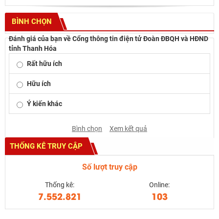
BÌNH CHỌN
Đánh giá của bạn về Cổng thông tin điện tử Đoàn ĐBQH và HĐND
tỉnh Thanh Hóa
Rất hữu ích
Hữu ích
Ý kiến khác
Bình chọn
Xem kết quả
THỐNG KÊ TRUY CẬP
Số lượt truy cập
Thống kê:
Online:
7.552.821
103