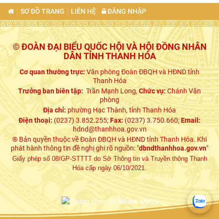
SƠ ĐỒ TRANG
LIÊN HỆ
ĐĂNG NHẬP
© ĐOÀN ĐẠI BIỂU QUỐC HỘI VÀ HỘI ĐỒNG NHÂN
DÂN TỈNH THANH HÓA
Cơ quan thường trực:
Văn phòng Đoàn ĐBQH và HĐND tỉnh
Thanh Hóa
Trưởng ban biên tập:
Trần Mạnh Long,
Chức vụ:
Chánh Văn
phòng
Địa chỉ:
phường Hạc Thành, tỉnh Thanh Hóa
Điện thoại:
(0237) 3.852.255;
Fax:
(0237) 3.750.660;
Email:
hdnd@thanhhoa.gov.vn
® Bản quyền thuộc về Đoàn ĐBQH và HĐND tỉnh Thanh Hóa. Khi
phát hành thông tin đề nghị ghi rõ nguồn: "
dbndthanhhoa.gov.vn
"
Giấy phép số 08/GP-STTTT do Sở Thông tin và Truyền thông Thanh
Hóa cấp ngày 06/10/2021.