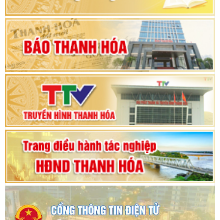
Khai mạc Kỳ họp bất thường lần thứ 9, Quốc
hội khóa XV
Phiên thảo luận Kỳ họp thứ 24, HĐND tỉnh
Thanh Hóa khóa XVIII, nhiệm kỳ 2021 - 2026
Bế mạc Kỳ họp thứ hai bốn, Hội đồng nhân dân
tỉnh khoá XVIII