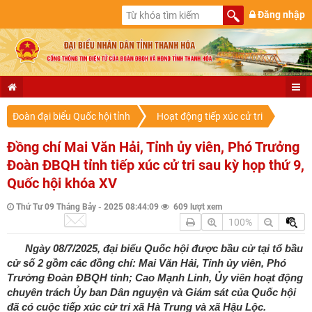
Đăng nhập
Đoàn đại biểu Quốc hội tỉnh
Hoạt động tiếp xúc cử tri
Đồng chí Mai Văn Hải, Tỉnh ủy viên, Phó Trưởng
Đoàn ĐBQH tỉnh tiếp xúc cử tri sau kỳ họp thứ 9,
Quốc hội khóa XV
Thứ Tư 09 Tháng Bảy - 2025 08:44:09
609 lượt xem
100%
Ngày 08/7/2025, đại biểu Quốc hội được bầu cử tại tổ bầu
cử số 2 gồm các đồng chí: Mai Văn Hải, Tỉnh ủy viên, Phó
Trưởng Đoàn ĐBQH tỉnh; Cao Mạnh Linh, Ủy viên hoạt động
chuyên trách Ủy ban Dân nguyện và Giám sát của Quốc hội
đã có cuộc tiếp xúc cử tri xã Hà Trung và xã Hậu Lộc.