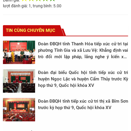
Đánh giá:
lượt đánh giá:
1
, trung bình:
5.00
TIN CÙNG CHUYÊN MỤC
Đoàn ĐBQH tỉnh Thanh Hóa tiếp xúc cử tri tại
phường Tĩnh Gia và xã Lưu Vệ: Khẳng định vai
trò đổi mới lập pháp, lắng nghe ý kiến xây
dựng từ cơ sở
Đoàn đại biểu Quốc hội tỉnh tiếp xúc cử tri
huyện Ngọc Lặc và huyện Cẩm Thủy trước Kỳ
họp thứ 9, Quốc hội khóa XV
Đoàn ĐBQH tỉnh tiếp xúc cử tri thị xã Bỉm Sơn
trước kỳ họp thứ 9, Quốc hội khóa XV