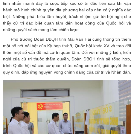
tỉnh nhấn mạnh đây là cuộc tiếp xúc cử tri đầu tiên sau khi vận
hành mô hình chính quyền địa phương hai cấp nên có ý nghĩa đặc
biệt. Những phát biểu tâm huyết, trách nhiệm gửi tới hội nghị cho
thấy cử tri đặc biệt quan tâm đến hoạt động của Quốc hội và
những quyết sách mang tầm chiến lược.
Phó trưởng Đoàn ĐBQH tỉnh Mai Văn Hải cũng thông tin thêm
một số nét nổi bật của Kỳ họp thứ 9, Quốc hội khóa XV và trao đổi
thêm một số vấn đề mà cử tri quan tâm. Đối với những ý kiến, kiến
nghị của cử tri thuộc thẩm quyền, Đoàn ĐBQH tỉnh sẽ tổng hợp,
trình Quốc hội và các cơ quan chức năng xem xét, giải quyết theo
quy định, đáp ứng nguyện vọng chính đáng của cử tri và Nhân dân.