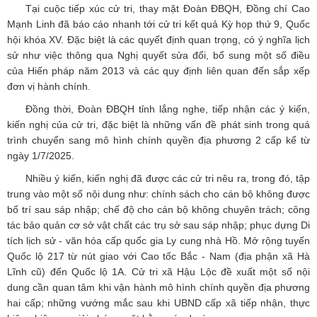
Tại cuộc tiếp xúc cử tri, thay mặt Đoàn ĐBQH, Đồng chí Cao
Mạnh Linh đã báo cáo nhanh tới cử tri kết quả Kỳ họp thứ 9, Quốc
hội khóa XV. Đặc biệt là các quyết định quan trọng, có ý nghĩa lịch
sử như việc thông qua Nghị quyết sửa đổi, bổ sung một số điều
của Hiến pháp năm 2013 và các quy định liên quan đến sắp xếp
đơn vị hành chính.
Đồng thời, Đoàn ĐBQH tỉnh lắng nghe, tiếp nhận các ý kiến,
kiến nghị của cử tri, đặc biệt là những vấn đề phát sinh trong quá
trình chuyển sang mô hình chính quyền địa phương 2 cấp kể từ
ngày 1/7/2025.
Nhiều ý kiến, kiến nghị đã được các cử tri nêu ra, trong đó, tập
trung vào một số nội dung như: chính sách cho cán bộ không được
bố trí sau sáp nhập; chế độ cho cán bộ không chuyên trách; công
tác bảo quản cơ sở vật chất các trụ sở sau sáp nhập; phục dựng Di
tích lịch sử - văn hóa cấp quốc gia Ly cung nhà Hồ. Mở rộng tuyến
Quốc lộ 217 từ nút giao với Cao tốc Bắc - Nam (địa phận xã Hà
Lĩnh cũ) đến Quốc lộ 1A. Cử tri xã Hậu Lộc đề xuất một số nội
dung cần quan tâm khi vận hành mô hình chính quyền địa phương
hai cấp; những vướng mắc sau khi UBND cấp xã tiếp nhận, thực