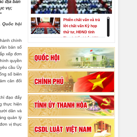
ác địa bàn
ục vụ;
"
Phiên chất vấn và trả
9, Quốc hội
lời chất vấn Kỳ họp
thứ tư, HĐND tỉnh
Thanh Hóa khóa XIX
 hành chính
Khai mạc kỳ họp thứ
 Văn bản số
Nhất, Quốc hội khóa
sắp xếp đơn
XVI
chính quyền
Hướng dẫn quy trình
 yêu cầu Ủy
bỏ phiếu bầu cử
ổng số biên
ĐBQH khoá XVI và
đảm cân đối
đại biểu HĐND các
80 năm Quốc hội Việt
cấp nhiệm kỳ 2026-
Nam: vì lợi ích Nhân
chỉ đạo đẩy
2031
dân, vì sự phát triển
g thực hiện
của đất nước
gười dân và
Bộ Chính trị duyệt nội
ăng quản lý
dung Đại hội đại biểu
đơn vị thực
Đảng bộ tỉnh Thanh
Hóa lần thứ XX,