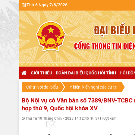
Thứ 6 Ngày 7/8/2026
GIỚI THIỆU
ĐOÀN ĐẠI BIỂU QUỐC HỘI TỈNH
HỘI ĐỒ
Cử tri với đại biểu
Ý kiến, kiến nghị của cử tri
Bộ Nội vụ có Văn bản số 7389/BNV-TCBC ngà
họp thứ 9, Quốc hội khóa XV
Thứ Tư 10 Tháng Chín - 2025 14:12:45
571 lượt xem