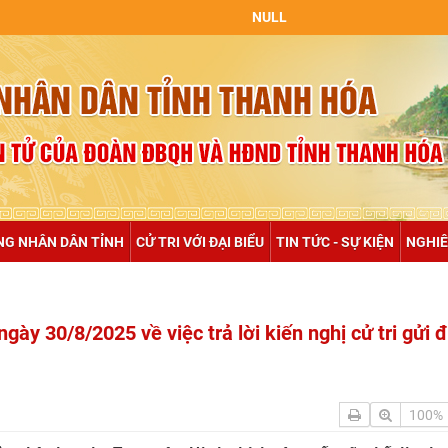
NULL
NG NHÂN DÂN TỈNH
CỬ TRI VỚI ĐẠI BIỂU
TIN TỨC - SỰ KIỆN
NGHIÊ
y 30/8/2025 về việc trả lời kiến nghị cử tri gửi 
100%