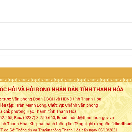
UỐC HỘI VÀ HỘI ĐỒNG NHÂN DÂN TỈNH THANH HÓA
 trực:
Văn phòng Đoàn ĐBQH và HĐND tỉnh Thanh Hóa
iên tập:
Trần Mạnh Long,
Chức vụ:
Chánh Văn phòng
ịa chỉ:
phường Hạc Thành, tỉnh Thanh Hóa
52.255;
Fax:
(0237) 3.750.660;
Email:
hdnd@thanhhoa.gov.vn
h Thanh Hóa. Khi phát hành thông tin đề nghị ghi rõ nguồn: "
dbndthan
 do Sở Thông tin và Truyền thông Thanh Hóa cấp ngày 06/10/2021.