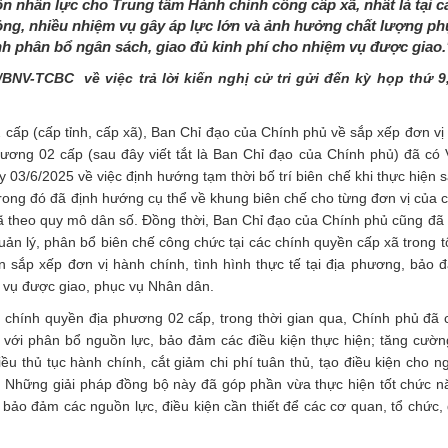
ồn nhân lực cho Trung tâm Hành chính công cấp xã, nhất là tại c
ỏng, nhiều nhiệm vụ gây áp lực lớn và ảnh hưởng chất lượng ph
nh phân bổ ngân sách, giao đủ kinh phí cho nhiệm vụ được giao.
9/BNV-TCBC về việc
trả lời kiến nghị cử tri gửi đến kỳ họp thứ 
cấp (cấp tỉnh, cấp xã), Ban Chỉ đạo của Chính phủ về sắp xếp đơn vị
ương 02 cấp (sau đây viết tắt là Ban Chỉ đạo của Chính phủ) đã có
3/6/2025 về việc định hướng tạm thời bố trí biên chế khi thực hiện 
trong đó đã định hướng cụ thể về khung biên chế cho từng đơn vị của 
 xã theo quy mô dân số. Đồng thời, Ban Chỉ đạo của Chính phủ cũng đã
ản lý, phân bổ biên chế công chức tại các chính quyền cấp xã trong t
sắp xếp đơn vị hành chính, tình hình thực tế tại địa phương, bảo 
 vụ được giao, phục vụ Nhân dân.
c chính quyền địa phương 02 cấp, trong thời gian qua, Chính phủ đã 
ới phân bổ nguồn lực, bảo đảm các điều kiện thực hiện; tăng cườn
u thủ tục hành chính, cắt giảm chi phí tuân thủ, tạo điều kiện cho n
. Những giải pháp đồng bộ này đã góp phần vừa thực hiện tốt chức n
ảo đảm các nguồn lực, điều kiện cần thiết để các cơ quan, tổ chức, 