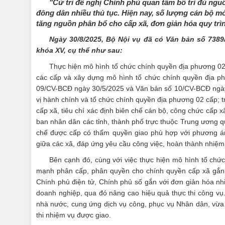
"Cử tri đề nghị Chính phủ quan tâm bố trí đủ ngu
đông dân nhiều thủ tục. Hiện nay, số lượng cán bộ m
tăng nguồn phân bổ cho cấp xã, đơn giản hóa quy trì
Ngày 30/8/2025, Bộ Nội vụ
đã có Văn bản số 738
khóa XV, cụ thể như sau:
Thực hiện mô hình tổ chức chính quyền địa phương 02 
các cấp và xây dựng mô hình tổ chức chính quyền địa ph
09/CV-BCĐ ngày 30/5/2025 và Văn bản số 10/CV-BCĐ ngày 0
vị hành chính và tổ chức chính quyền địa phương 02 cấp; 
cấp xã, tiêu chí xác định biên chế cán bộ, công chức cấp
ban nhân dân các tỉnh, thành phố trực thuộc Trung ương qu
chế được cấp có thẩm quyền giao phù hợp với phương án 
giữa các xã, đáp ứng yêu cầu công việc, hoàn thành nhiệm
Bên cạnh đó, cùng với việc thực hiện mô hình tổ chứ
mạnh phân cấp, phân quyền cho chính quyền cấp xã gắn v
Chính phủ điện tử, Chính phủ số gắn với đơn giản hóa nhiề
doanh nghiệp, qua đó nâng cao hiệu quả thực thi công vụ
nhà nước, cung ứng dịch vụ công, phục vụ Nhân dân, vừa b
thi nhiệm vụ được giao.