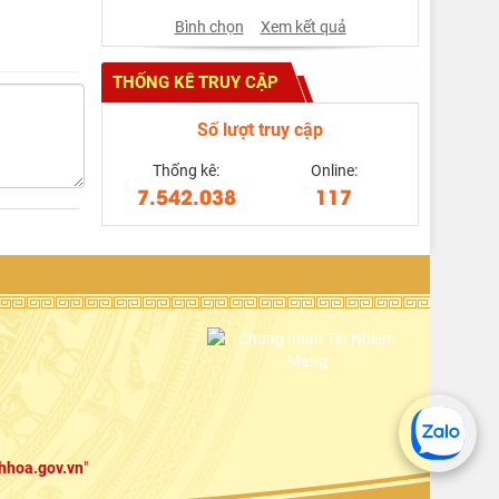
Bình chọn
Xem kết quả
THỐNG KÊ TRUY CẬP
Số lượt truy cập
Thống kê:
Online:
7.542.038
117
hhoa.gov.vn
"