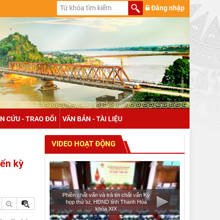
Đăng nhập
N CỨU - TRAO ĐỔI
VĂN BẢN - TÀI LIỆU
VIDEO HOẠT ĐỘNG
đến kỳ
Phiên chất vấn và trả lời chất vấn Kỳ
họp thứ tư, HĐND tỉnh Thanh Hóa
khóa XIX