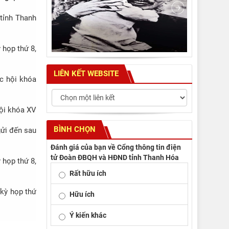
ốc hội khóa
 tỉnh Thanh
 họp thứ 8,
LIÊN KẾT WEBSITE
ốc hội khóa
hội khóa XV
BÌNH CHỌN
gửi đến sau
Đánh giá của bạn về Cổng thông tin điện
tử Đoàn ĐBQH và HĐND tỉnh Thanh Hóa
 họp thứ 8,
Rất hữu ích
 kỳ họp thứ
Hữu ích
Ý kiến khác