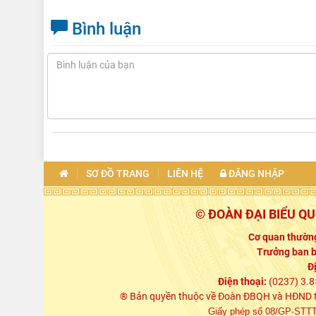
Bình luận
SƠ ĐỒ TRANG
LIÊN HỆ
ĐĂNG NHẬP
© ĐOÀN ĐẠI BIỂU Q
Cơ quan thường
Trưởng ban b
Đ
Điện thoại:
(0237) 3.8
® Bản quyền thuộc về Đoàn ĐBQH và HĐND tỉn
Giấy phép số 08/GP-STTTT