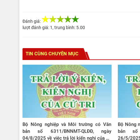
Đánh giá:
lượt đánh giá:
1
, trung bình:
5.00
TIN CÙNG CHUYÊN MỤC
Bộ Nông nghiệp và Môi trường có Văn
Bộ Nông n
bản số 6311/BNNMT-QLĐĐ, ngày
bản số
04/8/2025 về việc trả lời kiến nghị của cử
26/5/2025 