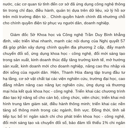
nước, các cơ quan từ tỉnh đến cơ sở đã ứng dụng công nghệ thông
tin trong chỉ đạo, điều hành, quản trị dựa trên dữ liệu, xử lý hồ sơ
trên môi trường điện tử... Chính quyền hành chính đã nhường chỗ
cho chính quyền điện tử phục vụ người dân, doanh nghiệp.
Giám đốc Sở Khoa học và Công nghệ Trần Duy Bình khẳng
định, việc triển khai nhanh, mạnh các nội dung của Nghị quyết 57
đã góp phần xây dựng chính quyền địa phương 2 cấp, đẩy mạnh
chuyển đổi số, ứng dụng khoa học - công nghệ, đổi mới sáng tạo
trong sản xuất, kinh doanh thúc đẩy tăng trưởng kinh tế, mở hướng
sản xuất, kinh doanh mới cho doanh nghiệp, nâng cao thu nhập và
đời sống của người dân. Hiện, Thanh Hóa đang tập trung đầu tư
hạ tầng, cơ sở vật chất tại các viện nghiên cứu, trường đại học, cao
đẳng nhằm nâng cao năng lực nghiên cứu, ứng dụng và thương
mại hóa kết quả khoa học - công nghệ. Triển khai các chương trình
đào tạo kỹ năng số cho cán bộ, công chức, viên chức; triển khai mô
hình trung tâm giám sát, điều hành thông minh; triển khai các nền
tảng số thông minh trong các ngành, lĩnh vực. Đồng thời, tỉnh sẽ
tiếp tục bố trí ngân sách chi cho phát triển khoa học - công nghệ,
đổi mới sáng tạo và chuyển đổi số, bảo đảm tối thiểu 1% chi ngân