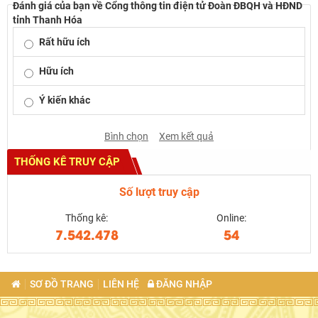
Đánh giá của bạn về Cổng thông tin điện tử Đoàn ĐBQH và HĐND
tỉnh Thanh Hóa
Rất hữu ích
Hữu ích
Ý kiến khác
Bình chọn
Xem kết quả
THỐNG KÊ TRUY CẬP
Số lượt truy cập
Thống kê:
Online:
7.542.478
54
SƠ ĐỒ TRANG
LIÊN HỆ
ĐĂNG NHẬP