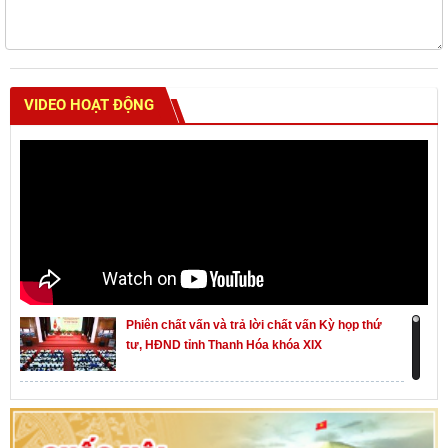
VIDEO HOẠT ĐỘNG
Phiên chất vấn và trả lời chất vấn Kỳ họp thứ
tư, HĐND tỉnh Thanh Hóa khóa XIX
Khai mạc kỳ họp thứ Nhất, Quốc hội khóa XVI