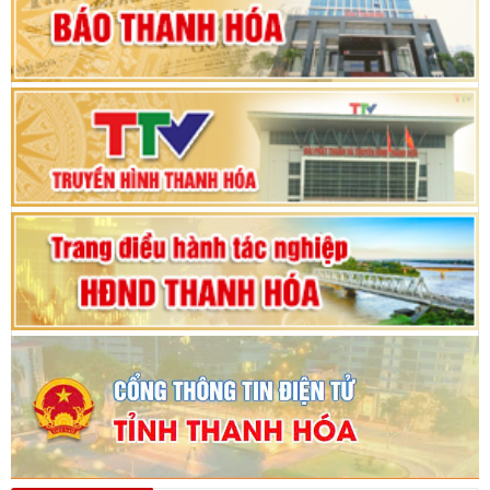
Phiên thảo luận Kỳ họp thứ 24, HĐND tỉnh
Thanh Hóa khóa XVIII, nhiệm kỳ 2021 - 2026
Bế mạc Kỳ họp thứ hai bốn, Hội đồng nhân dân
tỉnh khoá XVIII