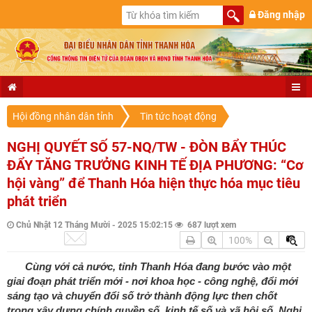
Đăng nhập
Hội đồng nhân dân tỉnh
Tin tức hoạt động
NGHỊ QUYẾT SỐ 57-NQ/TW - ĐÒN BẨY THÚC
ĐẨY TĂNG TRƯỞNG KINH TẾ ĐỊA PHƯƠNG: “Cơ
hội vàng” để Thanh Hóa hiện thực hóa mục tiêu
phát triển
Chủ Nhật 12 Tháng Mười - 2025 15:02:15
687 lượt xem
100%
Cùng với cả nước, tỉnh Thanh Hóa đang bước vào một
giai đoạn phát triển mới - nơi khoa học - công nghệ, đổi mới
sáng tạo và chuyển đổi số trở thành động lực then chốt
trong xây dựng chính quyền số, kinh tế số và xã hội số. Nghị