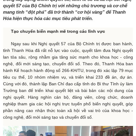
quyết 57 của Bộ Chính trị với những chủ trương và cơ chế
mang tính “đột phá” đã trở thành “cơ hội vàng” để Thanh
Hóa hiện thực hóa các mục tiêu phát triển.
Tạo chuyển biến mạnh mẽ trong
các
lĩnh vực
Ngay sau khi Nghị quyết 57 của Bộ Chính trị được ban hành,
tỉnh Thanh Hóa đã rất nỗ lực vào cuộc, quyết tâm đưa Nghị quyết
lan tỏa sâu, rộng nhằm gia tăng sức mạnh cho khoa học - công
nghệ, đổi mới sáng tạo, chuyển đổi số. Theo đó, Thanh Hóa ban
hành Kế hoạch hành động số 266-KH/TU, trong đó xác lập 79 mục
tiêu cụ thể, 10 nhóm nhiệm vụ, và triển khai 233 đề án, dự án.
Cùng với đó, thành lập Ban Chỉ đạo cấp tỉnh do Bí thư Tỉnh ủy làm
Trưởng ban để triển khai quyết liệt và bài bản các nội dung của
nghị quyết. Hàng nghìn cán bộ, đảng viên, công chức, doanh
nghiệp tham gia các hội nghị trực tuyến phổ biến nghị quyết, góp
phần nâng cao nhận thức toàn xã hội về vai trò của khoa học -
công nghệ, đổi mới sáng tạo và chuyển đổi số.