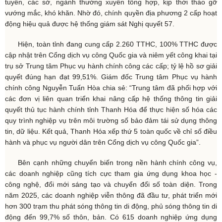
tuyến, các sở, ngành thường xuyên tổng hợp, kịp thời tháo gỡ
vướng mắc, khó khăn. Nhờ đó, chính quyền địa phương 2 cấp hoạt
động hiệu quả được hệ thống giám sát Nghị quyết 57.
Hiện, toàn tỉnh đang cung cấp 2.260 TTHC, 100% TTHC được
cập nhật trên Cổng dịch vụ công Quốc gia và niêm yết công khai tại
trụ sở Trung tâm Phục vụ hành chính công các cấp; tỷ lệ hồ sơ giải
quyết đúng hạn đạt 99,51%. Giám đốc Trung tâm Phục vụ hành
chính công Nguyễn Tuấn Hòa chia sẻ: “Trung tâm đã phối hợp với
các đơn vị liên quan triển khai nâng cấp hệ thống thông tin giải
quyết thủ tục hành chính tỉnh Thanh Hóa để thực hiện số hóa các
quy trình nghiệp vụ trên môi trường số bảo đảm tái sử dụng thông
tin, dữ liệu. Kết quả, Thanh Hóa xếp thứ 5 toàn quốc về chỉ số điều
hành và phục vụ người dân trên Cổng dịch vụ công Quốc gia”.
Bên cạnh những chuyển biến trong nền hành chính công vụ,
các doanh nghiệp cũng tích cực tham gia ứng dụng khoa học -
công nghệ, đổi mới sáng tạo và chuyển đổi số toàn diện. Trong
năm 2025, các doanh nghiệp viễn thông đã đầu tư, phát triển mới
hơn 300 trạm thu phát sóng thông tin di động, phủ sóng thông tin di
động đến 99,7% số thôn, bản. Có 615 doanh nghiệp ứng dụng