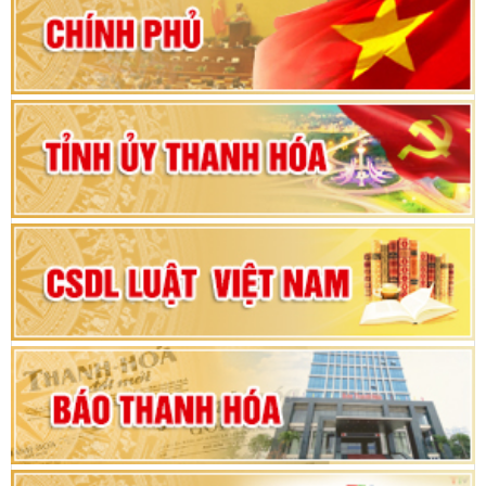
80 năm Quốc hội Việt Nam: vì lợi ích Nhân dân,
vì sự phát triển của đất nước
Bộ Chính trị duyệt nội dung Đại hội đại biểu
Đảng bộ tỉnh Thanh Hóa lần thứ XX, nhiệm kỳ
2025 - 2030
Đại hội đại biểu Đảng bộ xã Yên Thọ lần thứ I,
nhiệm kỳ 2025 – 2030
Đại hội Đảng bộ xã Yên Ninh lần thứ nhất,
nhiệm kỳ 2025 - 2030
Khai mạc Kỳ họp bất thường lần thứ 9, Quốc
hội khóa XV
Phiên thảo luận Kỳ họp thứ 24, HĐND tỉnh
Thanh Hóa khóa XVIII, nhiệm kỳ 2021 - 2026