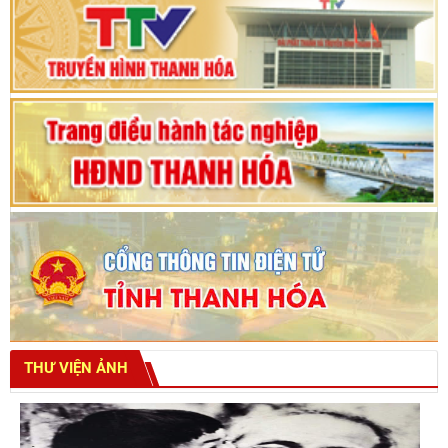
Bế mạc Kỳ họp thứ hai bốn, Hội đồng nhân dân
tỉnh khoá XVIII
THƯ VIỆN ẢNH