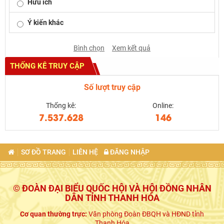
Hữu ích
Ý kiến khác
Bình chọn
Xem kết quả
THỐNG KÊ TRUY CẬP
Số lượt truy cập
Thống kê:
Online:
7.537.628
146
SƠ ĐỒ TRANG
LIÊN HỆ
ĐĂNG NHẬP
© ĐOÀN ĐẠI BIỂU QUỐC HỘI VÀ HỘI ĐỒNG NHÂN
DÂN TỈNH THANH HÓA
Cơ quan thường trực:
Văn phòng Đoàn ĐBQH và HĐND tỉnh
Thanh Hóa