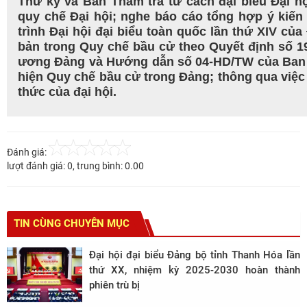
Thư ký và Ban Thẩm tra tư cách đại biểu Đại hộ
quy chế Đại hội; nghe báo cáo tổng hợp ý kiến
trình Đại hội đại biểu toàn quốc lần thứ XIV củ
bản trong Quy chế bầu cử theo Quyết định số 
ương Đảng và Hướng dẫn số 04-HD/TW của Ban B
hiện Quy chế bầu cử trong Đảng; thông qua việc c
thức của đại hội.
Đánh giá:
lượt đánh giá:
0
, trung bình:
0.00
TIN CÙNG CHUYÊN MỤC
Đại hội đại biểu Đảng bộ tỉnh Thanh Hóa lần
thứ XX, nhiệm kỳ 2025-2030 hoàn thành
phiên trù bị