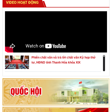
VIDEO HOẠT ĐỘNG
Phiên chất vấn và trả lời chất vấn Kỳ họp thứ
tư, HĐND tỉnh Thanh Hóa khóa XIX
Khai mạc kỳ họp thứ Nhất, Quốc hội khóa XVI
Hướng dẫn quy trình bỏ phiếu bầu cử ĐBQH
khoá XVI và đại biểu HĐND các cấp nhiệm kỳ
2026-2031