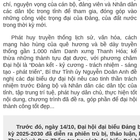
chí, nguyện vọng của cán bộ, đảng viên và Nhân dân
các dân tộc trong tỉnh để tham gia, đóng góp vào
những công việc trọng đại của Đảng, của đất nước
trong thời kỳ mới.
Phát huy truyền thống lịch sử, văn hóa, cách
mạng hào hùng của quê hương và bề dày truyền
thống gần 1.000 năm Danh xưng Thanh Hóa; kế
thừa những thành tựu đạt được, với phương châm
Đại hội là “Đoàn kết - kỷ cương - trách nhiệm - sáng
tạo - phát triển”, Bí thư Tỉnh ủy Nguyễn Doãn Anh đề
nghị các đại biểu dự đại hội nêu cao tinh thần trách
nhiệm trước Đảng bộ và Nhân dân các dân tộc của
tỉnh, tập trung trí tuệ, phát huy dân chủ, thực hiện tốt
nội dung, chương trình đã đề ra, góp phần để đại hội
thành công tốt đẹp...
Trước đó, ngày 14/10, Đại hội đại biểu Đảng 
kỳ 2025-2030 đã diễn ra phiên trù bị, thảo luận