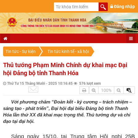
Đăng nhập
Tin tức - Sự kiện
Tin tức kinh tế - xã hội
Thủ tướng Phạm Minh Chính dự khai mạc Đại
hội Đảng bộ tỉnh Thanh Hóa
Thứ Tư 15 Tháng Mười - 2025 10:16:45
576 lượt xem
100%
Với phương châm “Đoàn kết - kỷ cương – trách nhiệm –
sáng tạo - phát triển”, Đại hội đại biểu Đảng bộ tỉnh Thanh
Hóa lần thứ XX đã khai mạc trọng thể. Thủ tướng dự và chỉ
đạo tại đại hội.
Sáng ngày 15/10, tại Trung tâm Hội nghị 25B