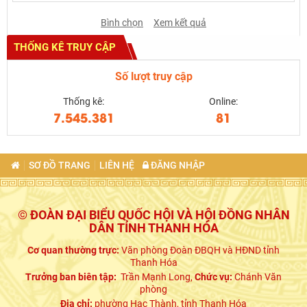
Bình chọn
Xem kết quả
THỐNG KÊ TRUY CẬP
Số lượt truy cập
Thống kê:
Online:
7.545.381
81
SƠ ĐỒ TRANG
LIÊN HỆ
ĐĂNG NHẬP
© ĐOÀN ĐẠI BIỂU QUỐC HỘI VÀ HỘI ĐỒNG NHÂN
DÂN TỈNH THANH HÓA
Cơ quan thường trực:
Văn phòng Đoàn ĐBQH và HĐND tỉnh
Thanh Hóa
Trưởng ban biên tập:
Trần Mạnh Long,
Chức vụ:
Chánh Văn
phòng
Địa chỉ:
phường Hạc Thành, tỉnh Thanh Hóa