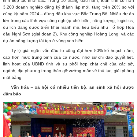
tỉnh tiếp tục khởi sắc. Trong 10 tháng đầu năm, toàn tỉnh có hơn
3.200 doanh nghiệp đăng ký thành lập mới, tăng trên 20% so với
cùng kỳ năm 2024 – đứng đầu khu vực Bắc Trung Bộ. Nhiều dự án
lớn trong các lĩnh vực công nghiệp chế biến, năng lượng, logistics,
du lịch đang được triển khai mạnh mẽ, tiêu biểu như Tổ hợp Hóa
dầu Nghi Sơn (giai đoạn 2), Khu công nghiệp Hoàng Long, và các
dự án năng lượng tái tạo ở vùng ven biển.
Tỷ lệ giải ngân vốn đầu tư công đạt hơn 80% kế hoạch năm,
cao hơn mức trung bình của cả nước, nhờ sự chỉ đạo quyết liệt,
linh hoạt của UBND tỉnh và sự phối hợp chặt chẽ của các sở,
ngành, địa phương trong tháo gỡ vướng mắc về thủ tục, giải phóng
mặt bằng.
Văn hóa – xã hội có nhiều tiến bộ, an sinh xã hội được
đảm bảo