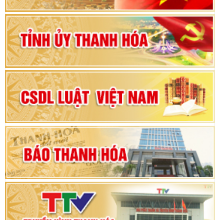
Bộ Chính trị duyệt nội dung Đại hội đại biểu
Đảng bộ tỉnh Thanh Hóa lần thứ XX, nhiệm kỳ
2025 - 2030
Đại hội đại biểu Đảng bộ xã Yên Thọ lần thứ I,
nhiệm kỳ 2025 – 2030
Đại hội Đảng bộ xã Yên Ninh lần thứ nhất,
nhiệm kỳ 2025 - 2030
Khai mạc Kỳ họp bất thường lần thứ 9, Quốc
hội khóa XV
Phiên thảo luận Kỳ họp thứ 24, HĐND tỉnh
Thanh Hóa khóa XVIII, nhiệm kỳ 2021 - 2026
Bế mạc Kỳ họp thứ hai bốn, Hội đồng nhân dân
tỉnh khoá XVIII