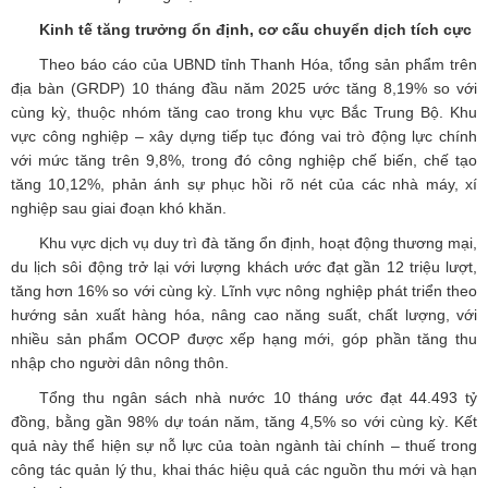
Kinh tế tăng trưởng ổn định, cơ cấu chuyển dịch tích cực
Theo báo cáo của UBND tỉnh Thanh Hóa, tổng sản phẩm trên
địa bàn (GRDP) 10 tháng đầu năm 2025 ước tăng 8,19% so với
cùng kỳ, thuộc nhóm tăng cao trong khu vực Bắc Trung Bộ. Khu
vực công nghiệp – xây dựng tiếp tục đóng vai trò động lực chính
với mức tăng trên 9,8%, trong đó công nghiệp chế biến, chế tạo
tăng 10,12%, phản ánh sự phục hồi rõ nét của các nhà máy, xí
nghiệp sau giai đoạn khó khăn.
Khu vực dịch vụ duy trì đà tăng ổn định, hoạt động thương mại,
du lịch sôi động trở lại với lượng khách ước đạt gần 12 triệu lượt,
tăng hơn 16% so với cùng kỳ. Lĩnh vực nông nghiệp phát triển theo
hướng sản xuất hàng hóa, nâng cao năng suất, chất lượng, với
nhiều sản phẩm OCOP được xếp hạng mới, góp phần tăng thu
nhập cho người dân nông thôn.
Tổng thu ngân sách nhà nước 10 tháng ước đạt 44.493 tỷ
đồng, bằng gần 98% dự toán năm, tăng 4,5% so với cùng kỳ. Kết
quả này thể hiện sự nỗ lực của toàn ngành tài chính – thuế trong
công tác quản lý thu, khai thác hiệu quả các nguồn thu mới và hạn