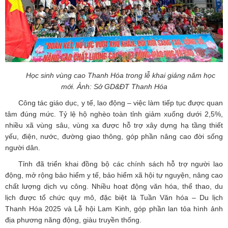
Học sinh vùng cao Thanh Hóa trong lễ khai giảng năm học
mới. Ảnh: Sở GD&ĐT Thanh Hóa
Công tác giáo dục, y tế, lao động – việc làm tiếp tục được quan
tâm đúng mức. Tỷ lệ hộ nghèo toàn tỉnh giảm xuống dưới 2,5%,
nhiều xã vùng sâu, vùng xa được hỗ trợ xây dựng hạ tầng thiết
yếu, điện, nước, đường giao thông, góp phần nâng cao đời sống
người dân.
Tỉnh đã triển khai đồng bộ các chính sách hỗ trợ người lao
động, mở rộng bảo hiểm y tế, bảo hiểm xã hội tự nguyện, nâng cao
chất lượng dịch vụ công. Nhiều hoạt động văn hóa, thể thao, du
lịch được tổ chức quy mô, đặc biệt là Tuần Văn hóa – Du lịch
Thanh Hóa 2025 và Lễ hội Lam Kinh, góp phần lan tỏa hình ảnh
địa phương năng động, giàu truyền thống.