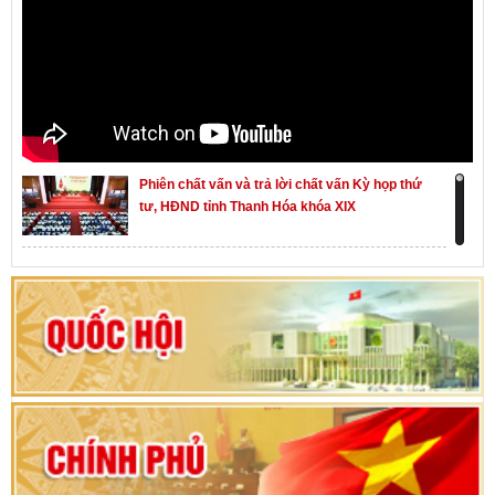
Phiên chất vấn và trả lời chất vấn Kỳ họp thứ
tư, HĐND tỉnh Thanh Hóa khóa XIX
Khai mạc kỳ họp thứ Nhất, Quốc hội khóa XVI
Hướng dẫn quy trình bỏ phiếu bầu cử ĐBQH
khoá XVI và đại biểu HĐND các cấp nhiệm kỳ
2026-2031
80 năm Quốc hội Việt Nam: vì lợi ích Nhân dân,
vì sự phát triển của đất nước