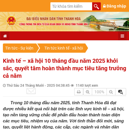
Đăng nhập
Tin tức - Sự kiện
Tin tức kinh tế - xã hội
Kinh tế – xã hội 10 tháng đầu năm 2025 khởi
sắc, quyết tâm hoàn thành mục tiêu tăng trưởng
cả năm
Thứ Sáu 24 Tháng Mười - 2025 04:38:45
1140 lượt xem
100%
Trong 10 tháng đầu năm 2025, tỉnh Thanh Hóa đã đạt
được nhiều kết quả nổi bật trên các lĩnh vực kinh tế – xã hội,
tạo nền tảng vững chắc để phấn đấu hoàn thành toàn diện
các mục tiêu, nhiệm vụ của năm. Với tinh thần đổi mới, sáng
tạo, quyết liệt hành động, các cấp, các ngành và nhân dân