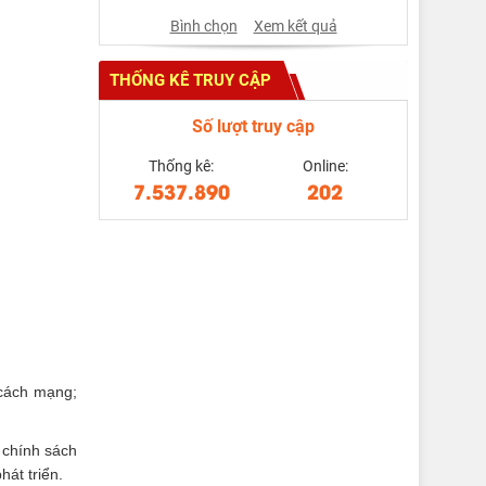
Bình chọn
Xem kết quả
THỐNG KÊ TRUY CẬP
Số lượt truy cập
Thống kê:
Online:
7.537.890
202
 cách mạng;
 chính sách
át triển.