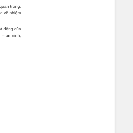
quan trọng.
ức về nhiệm
ạt động của
 – an ninh;