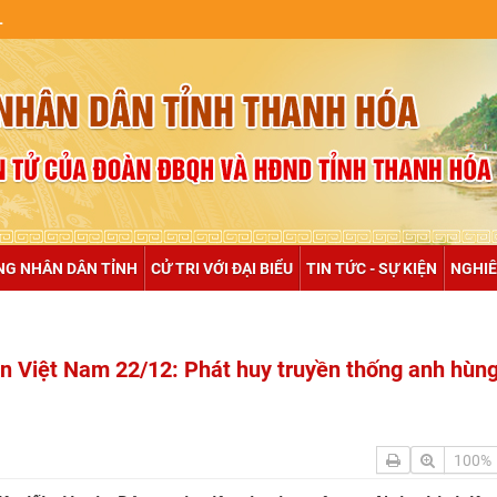
NULL
NG NHÂN DÂN TỈNH
CỬ TRI VỚI ĐẠI BIỂU
TIN TỨC - SỰ KIỆN
NGHIÊ
n Việt Nam 22/12: Phát huy truyền thống anh hùng
100%