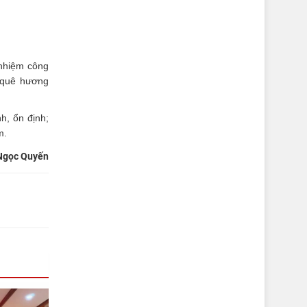
 nhiệm công
g quê hương
h, ổn định;
m.
Ngọc Quyến