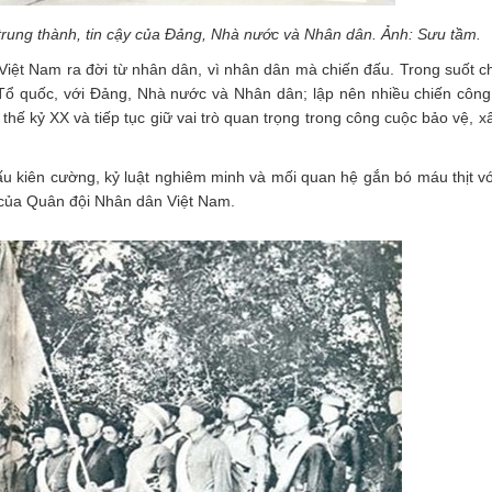
trung thành, tin cậy của Đảng, Nhà nước và Nhân dân. Ảnh: Sưu tầm.
ệt Nam ra đời từ nhân dân, vì nhân dân mà chiến đấu. Trong suốt chi
i Tổ quốc, với Đảng, Nhà nước và Nhân dân; lập nên nhiều chiến công
thế kỷ XX và tiếp tục giữ vai trò quan trọng trong công cuộc bảo vệ, 
 đấu kiên cường, kỷ luật nghiêm minh và mối quan hệ gắn bó máu thịt v
ẹp của Quân đội Nhân dân Việt Nam.