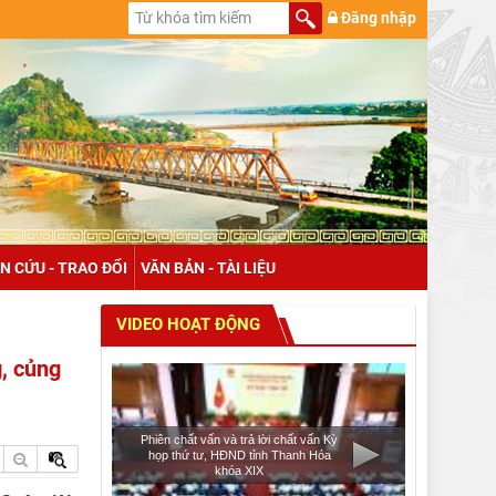
Đăng nhập
N CỨU - TRAO ĐỔI
VĂN BẢN - TÀI LIỆU
VIDEO HOẠT ĐỘNG
, củng
Phiên chất vấn và trả lời chất vấn Kỳ
họp thứ tư, HĐND tỉnh Thanh Hóa
khóa XIX