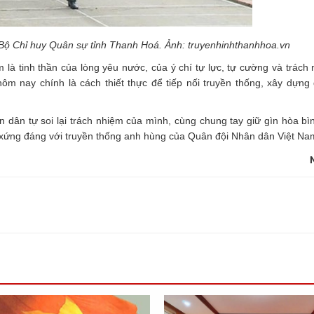
Bộ Chỉ huy Quân sự tỉnh Thanh Hoá. Ảnh: truyenhinhthanhhoa.vn
là tinh thần của lòng yêu nước, của ý chí tự lực, tự cường và trách
 hôm nay chính là cách thiết thực để tiếp nối truyền thống, xây dựn
 dân tự soi lại trách nhiệm của mình, cùng chung tay giữ gìn hòa bìn
ứng đáng với truyền thống anh hùng của Quân đội Nhân dân Việt Na