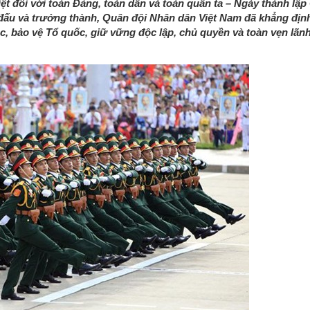
ệt đối với toàn Đảng, toàn dân và toàn quân ta – Ngày thành lập
đấu và trưởng thành, Quân đội Nhân dân Việt Nam đã khẳng định
c, bảo vệ Tổ quốc, giữ vững độc lập, chủ quyền và toàn vẹn lãn