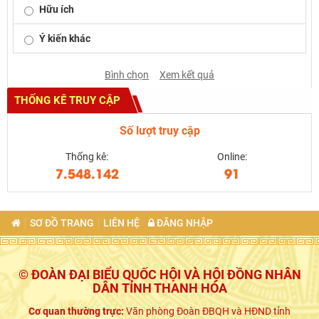
Hữu ích
Ý kiến khác
Bình chọn
Xem kết quả
THỐNG KÊ TRUY CẬP
Số lượt truy cập
Thống kê:
Online:
7.548.142
91
SƠ ĐỒ TRANG
LIÊN HỆ
ĐĂNG NHẬP
© ĐOÀN ĐẠI BIỂU QUỐC HỘI VÀ HỘI ĐỒNG NHÂN
DÂN TỈNH THANH HÓA
Cơ quan thường trực:
Văn phòng Đoàn ĐBQH và HĐND tỉnh