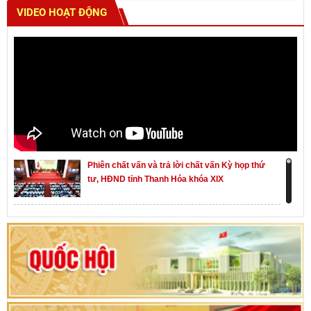
VIDEO HOẠT ĐỘNG
Phiên chất vấn và trả lời chất vấn Kỳ họp thứ
tư, HĐND tỉnh Thanh Hóa khóa XIX
Khai mạc kỳ họp thứ Nhất, Quốc hội khóa XVI
Hướng dẫn quy trình bỏ phiếu bầu cử ĐBQH
khoá XVI và đại biểu HĐND các cấp nhiệm kỳ
2026-2031