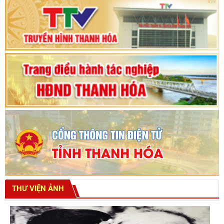
Bế mạc Kỳ họp thứ hai bốn, Hội đồng nhân dân
tỉnh khoá XVIII
THƯ VIỆN ẢNH