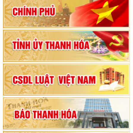
80 năm Quốc hội Việt Nam: vì lợi ích Nhân dân,
vì sự phát triển của đất nước
Bộ Chính trị duyệt nội dung Đại hội đại biểu
Đảng bộ tỉnh Thanh Hóa lần thứ XX, nhiệm kỳ
2025 - 2030
Đại hội đại biểu Đảng bộ xã Yên Thọ lần thứ I,
nhiệm kỳ 2025 – 2030
Đại hội Đảng bộ xã Yên Ninh lần thứ nhất,
nhiệm kỳ 2025 - 2030
Khai mạc Kỳ họp bất thường lần thứ 9, Quốc
hội khóa XV
Phiên thảo luận Kỳ họp thứ 24, HĐND tỉnh
Thanh Hóa khóa XVIII, nhiệm kỳ 2021 - 2026