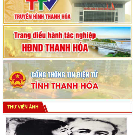
Bế mạc Kỳ họp thứ hai bốn, Hội đồng nhân dân
tỉnh khoá XVIII
THƯ VIỆN ẢNH