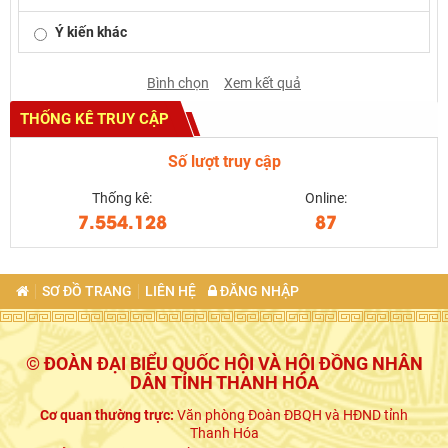
Ý kiến khác
Bình chọn
Xem kết quả
THỐNG KÊ TRUY CẬP
Số lượt truy cập
Thống kê:
Online:
7.554.128
87
SƠ ĐỒ TRANG
LIÊN HỆ
ĐĂNG NHẬP
© ĐOÀN ĐẠI BIỂU QUỐC HỘI VÀ HỘI ĐỒNG NHÂN
DÂN TỈNH THANH HÓA
Cơ quan thường trực:
Văn phòng Đoàn ĐBQH và HĐND tỉnh
Thanh Hóa