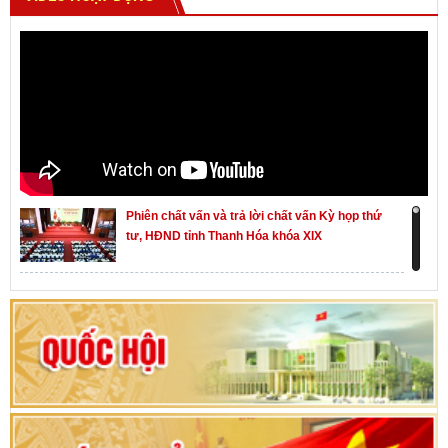
Phiên chất vấn và trả lời chất vấn Kỳ họp thứ
tư, HĐND tỉnh Thanh Hóa khóa XIX
Khai mạc kỳ họp thứ Nhất, Quốc hội khóa XVI
Hướng dẫn quy trình bỏ phiếu bầu cử ĐBQH
khoá XVI và đại biểu HĐND các cấp nhiệm kỳ
2026-2031
80 năm Quốc hội Việt Nam: vì lợi ích Nhân dân,