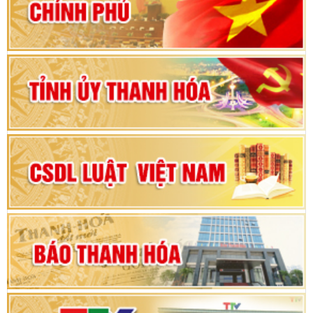
vì sự phát triển của đất nước
Bộ Chính trị duyệt nội dung Đại hội đại biểu
Đảng bộ tỉnh Thanh Hóa lần thứ XX, nhiệm kỳ
2025 - 2030
Đại hội đại biểu Đảng bộ xã Yên Thọ lần thứ I,
nhiệm kỳ 2025 – 2030
Đại hội Đảng bộ xã Yên Ninh lần thứ nhất,
nhiệm kỳ 2025 - 2030
Khai mạc Kỳ họp bất thường lần thứ 9, Quốc
hội khóa XV
Phiên thảo luận Kỳ họp thứ 24, HĐND tỉnh
Thanh Hóa khóa XVIII, nhiệm kỳ 2021 - 2026