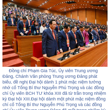
Đồng chí Phạm Gia Túc, Ủy viên Trung ương
Đảng, Chánh Văn phòng Trung ương Đảng phát
biểu, đề nghị Đại hội dành 1 phút mặc niệm tưởng
nhớ cố Tổng Bí thư Nguyễn Phú Trọng và các đồng
chí Ủy viên BCH TƯ khóa XIII đã từ trần trong nhiệm
kỳ Đại hội XIII.Đại hội dành một phút mặc niệm đồng
chí cố Tổng Bí thư Nguyễn Phú Trọng và các đồng