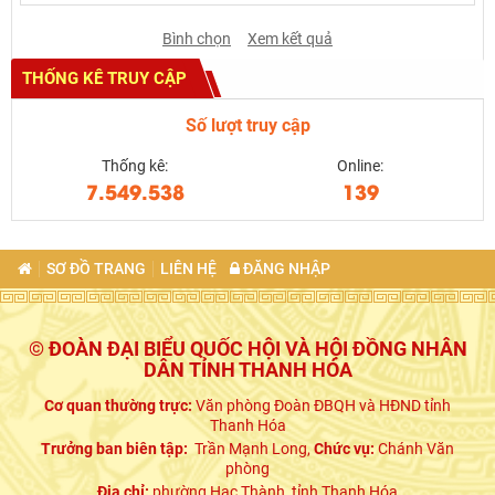
Bình chọn
Xem kết quả
THỐNG KÊ TRUY CẬP
Số lượt truy cập
Thống kê:
Online:
7.549.538
139
SƠ ĐỒ TRANG
LIÊN HỆ
ĐĂNG NHẬP
© ĐOÀN ĐẠI BIỂU QUỐC HỘI VÀ HỘI ĐỒNG NHÂN
DÂN TỈNH THANH HÓA
Cơ quan thường trực:
Văn phòng Đoàn ĐBQH và HĐND tỉnh
Thanh Hóa
Trưởng ban biên tập:
Trần Mạnh Long,
Chức vụ:
Chánh Văn
phòng
Địa chỉ:
phường Hạc Thành, tỉnh Thanh Hóa